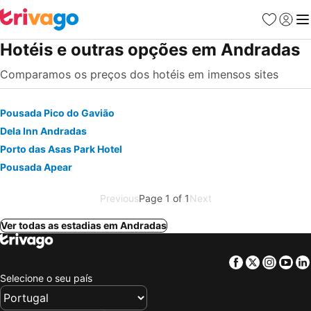
Favoritos
Iniciar
Me
Hotéis e outras opções em Andradas
Comparamos os preços dos hotéis em imensos sites
Pousada Pico do Gavião
Dela Inn Andradas
Porto das Asas Park Hotel
Pousada Apear
Previous
Page 1 of 1
Next
Ver todas as estadias em Andradas
Facebook
Twitter
Insta
Yo
Selecione o seu país