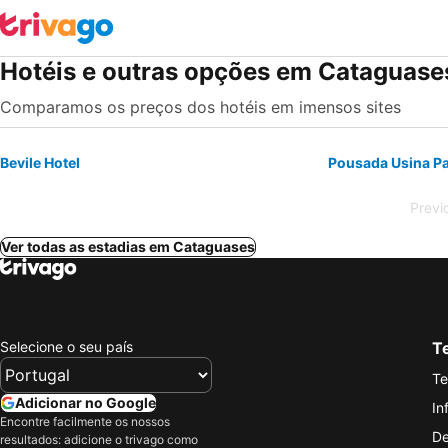
Hotéis e outras opções em Cataguase
Comparamos os preços dos hotéis em imensos sites
Bevile Hotel
Pousada Usina Pa
Previ
Ver todas as estadias em Cataguases
Selecione o seu país
Te
Te
Adicionar no Google
In
Encontre facilmente os nossos
De
resultados: adicione o trivago como