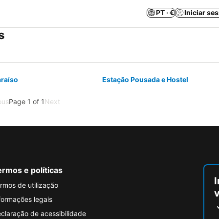
PT · €
Iniciar se
s
raíso
Estação Pousada e Hostel
ous
Page 1 of 1
Next
rmos e políticas
I
rmos de utilização
formações legais
claração de acessibilidade