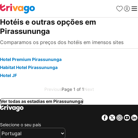
Favoritos
Iniciar
Me
Hotéis e outras opções em
Pirassununga
Comparamos os preços dos hotéis em imensos sites
Hotel Premium Pirassununga
Habitat Hotel Pirassununga
Hotel JF
Previous
Page 1 of 1
Next
Ver todas as estadias em Pirassununga
Facebook
Twitter
Insta
Yo
Selecione o seu país