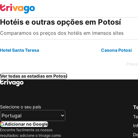
Hotéis e outras opções em Potosí
Comparamos os preços dos hotéis em imensos sites
Hotel Santa Teresa
Casona Potosi
Previ
Ver todas as estadias em Potosí
Selecione o seu país
Te
Te
Adicionar no Google
In
Encontre facilmente os nossos
De
resultados: adicione o trivago como