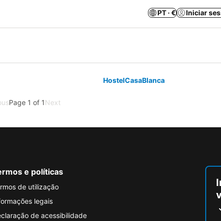
PT · €
Iniciar se
HostelCasaBlanca
ous
Page 1 of 1
Next
rmos e políticas
I
rmos de utilização
formações legais
claração de acessibilidade