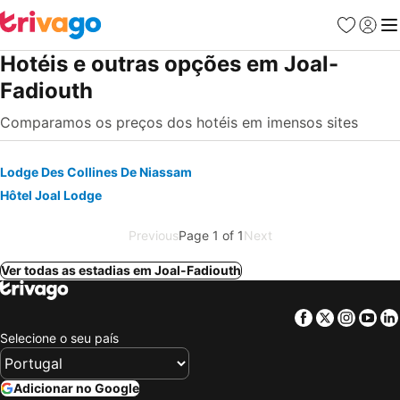
Favoritos
Iniciar
Me
Hotéis e outras opções em Joal-
Fadiouth
Comparamos os preços dos hotéis em imensos sites
Lodge Des Collines De Niassam
Hôtel Joal Lodge
Previous
Page 1 of 1
Next
Ver todas as estadias em Joal-Fadiouth
Facebook
Twitter
Insta
Yo
Selecione o seu país
Adicionar no Google