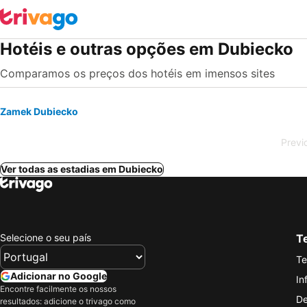
Hotéis e outras opções em Dubiecko
Comparamos os preços dos hotéis em imensos sites
Zamek Dubiecko
Previ
Ver todas as estadias em Dubiecko
Selecione o seu país
Te
Te
Adicionar no Google
In
Encontre facilmente os nossos
De
resultados: adicione o trivago como