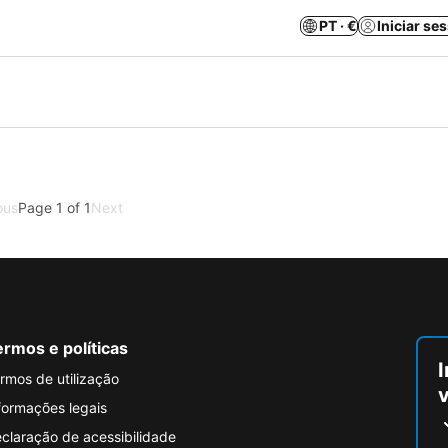
PT · €
Iniciar se
ous
Page 1 of 1
Next
rmos e políticas
I
rmos de utilização
formações legais
claração de acessibilidade