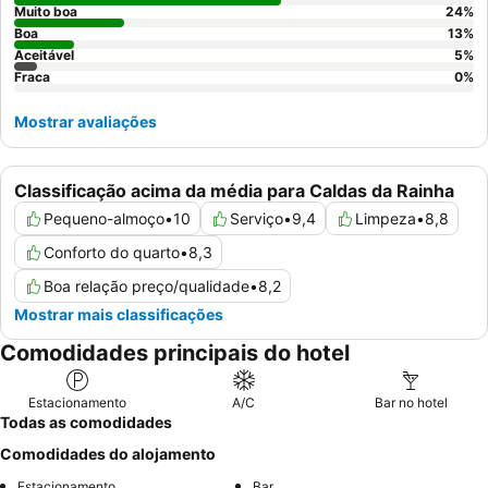
Muito boa
24
%
Boa
13
%
Aceitável
5
%
Fraca
0
%
Mostrar avaliações
Classificação acima da média para Caldas da Rainha
Pequeno-almoço
•
10
Serviço
•
9,4
Limpeza
•
8,8
Conforto do quarto
•
8,3
Boa relação preço/qualidade
•
8,2
Mostrar mais classificações
Comodidades principais do hotel
Estacionamento
A/C
Bar no hotel
Todas as comodidades
Comodidades do alojamento
Estacionamento
Bar