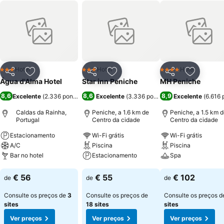
Hotel
Hotel
Hotel
3 Estrelas
3 Estrelas
4 Estrelas
Partilhar
Adicionar aos favoritos
Partilhar
Adicionar aos favoritos
Partilhar
Adicionar
Água d'Alma Hotel
Star inn Peniche
MH Peniche
8,6
8,6
8,9
Excelente
(
2.336 pontuações
)
Excelente
(
3.336 pontuações
Excelente
)
(
6.616 
Caldas da Rainha,
Peniche, a 1.6 km de
Peniche, a 1.5 km 
Portugal
Centro da cidade
Centro da cidade
Estacionamento
Wi-Fi grátis
Wi-Fi grátis
A/C
Piscina
Piscina
Bar no hotel
Estacionamento
Spa
Ver preços
Ver preços
Ver preços
€ 56
€ 55
€ 102
de
de
de
Consulte os preços de
3
Consulte os preços de
Consulte os preços 
sites
18 sites
sites
Ver preços
Ver preços
Ver preços