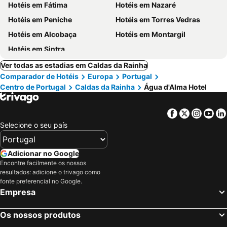
Hotéis em Fátima
Hotéis em Nazaré
Hotéis em Peniche
Hotéis em Torres Vedras
Hotéis em Alcobaça
Hotéis em Montargil
Hotéis em Sintra
Ver todas as estadias em Caldas da Rainha
Comparador de Hotéis
Europa
Portugal
Centro de Portugal
Caldas da Rainha
Água d'Alma Hotel
Facebook
Twitter
Insta
Yo
Selecione o seu país
Adicionar no Google
Encontre facilmente os nossos
resultados: adicione o trivago como
fonte preferencial no Google.
Empresa
Os nossos produtos