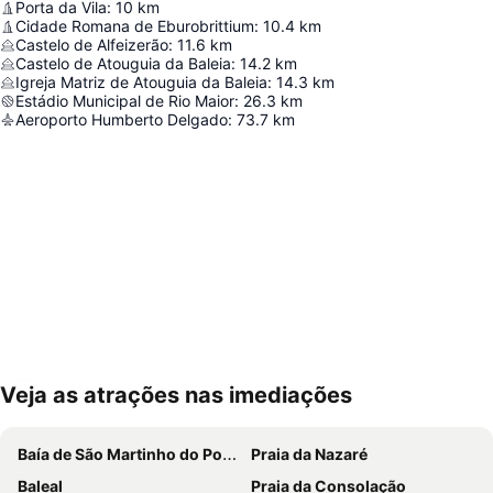
Porta da Vila
:
10
km
Cidade Romana de Eburobrittium
:
10.4
km
Castelo de Alfeizerão
:
11.6
km
Castelo de Atouguia da Baleia
:
14.2
km
Igreja Matriz de Atouguia da Baleia
:
14.3
km
Estádio Municipal de Rio Maior
:
26.3
km
Aeroporto Humberto Delgado
:
73.7
km
Veja as atrações nas imediações
Ampliar mapa
Baía de São Martinho do Porto
Praia da Nazaré
Baleal
Praia da Consolação