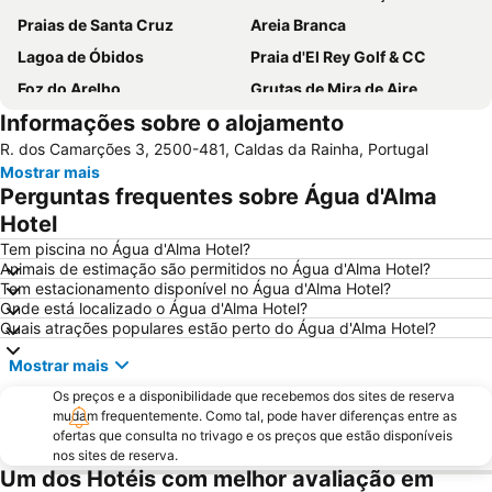
Praias de Santa Cruz
Areia Branca
Lagoa de Óbidos
Praia d'El Rey Golf & CC
Foz do Arelho
Grutas de Mira de Aire
Informações sobre o alojamento
Monumento Comemorativo da Batalha do Vimeiro
Mosteiro de Alcobaça
R. dos Camarções 3, 2500-481, Caldas da Rainha, Portugal
Buddha Eden Garden - Jardim da Paz
Praia de São Pedro de Moel
Mostrar mais
Praia das Berlengas
Serra do Montejunto
Perguntas frequentes sobre Água d'Alma
Salir do Porto
Porto Novo Beach
Hotel
Castelo de Óbidos
Paredes de Vitória
Tem piscina no Água d'Alma Hotel?
Animais de estimação são permitidos no Água d'Alma Hotel?
Sítio da Nazaré
Praia d'el Rey
Tem estacionamento disponível no Água d'Alma Hotel?
Onde está localizado o Água d'Alma Hotel?
Estádio Municipal de Leiria
Campo Real Golf Course
Quais atrações populares estão perto do Água d'Alma Hotel?
Da Foz do Arelho
Bom Sucesso
Mostrar mais
Museu da Fábrica de Cimento Maceira-Lis
Reserva Natural das Ilhas Berlengas
Os preços e a disponibilidade que recebemos dos sites de reserva
Igreja Paroquial de Pataias
Praia de Pedra do Ouro
mudam frequentemente. Como tal, pode haver diferenças entre as
ofertas que consulta no trivago e os preços que estão disponíveis
Praia Norte
Praia do Bom Sucesso
nos sites de reserva.
Quinta Pedagógica do Cuco
de Porto Dinheiro
Um dos Hotéis com melhor avaliação em