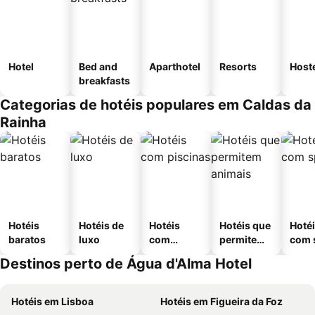
Hotel
Bed and
Aparthotel
Resorts
Host
breakfasts
Categorias de hotéis populares em Caldas da
Rainha
Hotéis
Hotéis de
Hotéis
Hotéis que
Hoté
baratos
luxo
com
permitem
com 
piscinas
animais
Destinos perto de Água d'Alma Hotel
Hotéis em Lisboa
Hotéis em Figueira da Foz