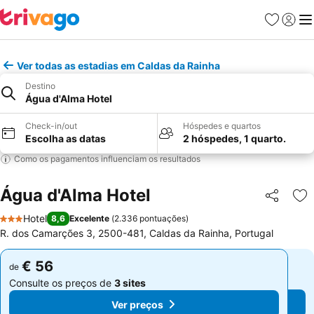
Favoritos
Iniciar
Me
Ver todas as estadias em Caldas da Rainha
Destino
Água d'Alma Hotel
Check-in/out
Hóspedes e quartos
Escolha as datas
2 hóspedes, 1 quarto.
Como os pagamentos influenciam os resultados
Água d'Alma Hotel
Partilhar
Ad
Hotel
8,6
Excelente
(
2.336 pontuações
)
3 Estrelas
R. dos Camarções 3, 2500-481, Caldas da Rainha, Portugal
€ 56
€ 56
de
de
Consulte os preços de
3 sites
Consulte os preços de
3 sites
Ver preços
Ver preços