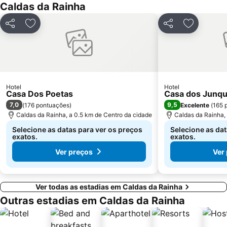
Caldas da Rainha
Porto das Barcas
Parque Vale do Ribeiro de São Pedro de Moel
Touril de Atouguia da Baleia
Mosteiro da Batalha
Partilhar
Adicionar aos favoritos
Partilhar
Adicionar 
Estação comboios de Leiria
Praia do Salgado
Complexo Municipal de Piscinas de Leiria
Pia do Urso
Praia de São Bernardino
Pelourinho de Alfeizerão
Praia de Vale Furado
Olhos d'Água de Olho Marinho
Hotel
Hotel
Casa Dos Poetas
Pelos Caminhos da Batalha do Vimeiro
Paisagem Protegida da Serra de Montejunto
Casa dos Junqu
7,0
9,5
(
176 pontuações
)
Excelente
(
165 
Forte São João Baptista - Berlengas
Assenta - Porto Barril
Caldas da Rainha, a 0.5 km de Centro da cidade
Caldas da Rainha, 
Selecione as datas para ver os preços
Selecione as dat
exatos.
exatos.
Ver preços
Ver
Ver todas as estadias em Caldas da Rainha
Outras estadias em Caldas da Rainha