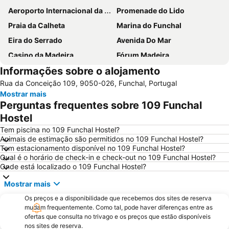
Aeroporto Internacional da Madeira Cristiano Ronaldo
Promenade do Lido
Praia da Calheta
Marina do Funchal
Eira do Serrado
Avenida Do Mar
Casino da Madeira
Fórum Madeira
Informações sobre o alojamento
Sé Catedral do Funchal
Praia Machico
Rua da Conceição 109, 9050-026, Funchal, Portugal
Parque temático da Madeira
Praia do Sol
Mostrar mais
Casas Típicas de Santana
Dos Reis Magos
Perguntas frequentes sobre 109 Funchal
Avenida Arriaga
Igreja de São Martinho
Hostel
Monte Palace Tropical Garden
Santa Catarina
Tem piscina no 109 Funchal Hostel?
Animais de estimação são permitidos no 109 Funchal Hostel?
Santa Maria
Miradouro Ponta do Sol
Tem estacionamento disponível no 109 Funchal Hostel?
Qual é o horário de check-in e check-out no 109 Funchal Hostel?
Clube de Golfe Santo da Serra
Parque Madeira Magic - Cidade das Crianças
Onde está localizado o 109 Funchal Hostel?
Complexo Balnear de Ponta Delgada
Reid’s Palace Classic Auto Show
Mostrar mais
Porto de Ribeira Brava-Madeira
Jardim de São Martinho
Os preços e a disponibilidade que recebemos dos sites de reserva
Roseiral da Quinta do Arco
Largo do Curral das Freiras
mudam frequentemente. Como tal, pode haver diferenças entre as
ofertas que consulta no trivago e os preços que estão disponíveis
São Lourenço
Miradouro do Cabo Girão
nos sites de reserva.