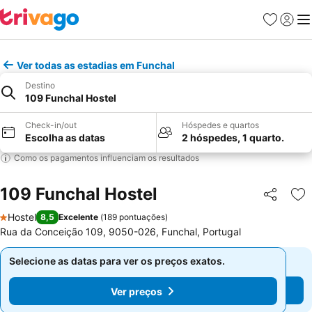
Favoritos
Iniciar
Me
Ver todas as estadias em Funchal
Destino
109 Funchal Hostel
Check-in/out
Hóspedes e quartos
Escolha as datas
2 hóspedes, 1 quarto.
Como os pagamentos influenciam os resultados
109 Funchal Hostel
Partilhar
Ad
Hostel
8,5
Excelente
(
189 pontuações
)
1 Estrelas
Rua da Conceição 109, 9050-026, Funchal, Portugal
Selecione as datas para ver os preços exatos.
Selecione as datas para ver os preços exatos.
Ver preços
Ver preços