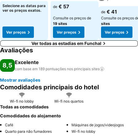
Selecione as datas para
€ 57
de
ver os preços exatos.
€ 41
de
Consulte os preços de
Consulte os preços 
19 sites
sites
Ver preços
Ver preços
Ver preços
Ver todas as estadias em Funchal
Avaliações
Excelente
8,5
com base em 189 pontuações nos principais
sites
Mostrar avaliações
Comodidades principais do hotel
Wi-fi no lobby
Wi-fi nos quartos
Todas as comodidades
Comodidades do alojamento
Café
Máquinas de jogos/videojogos
Quarto para não fumadores
Wi-fi no lobby