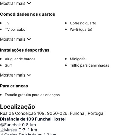
Mostrar mais
Comodidades nos quartos
TV
Cofre no quarto
TV por cabo
Wi-fi (quarto)
Mostrar mais
Instalações desportivas
Aluguer de barcos
Minigolfe
Surf
Trilho para caminhadas
Mostrar mais
Para crianças
Estadia gratuita para as crianças
Localização
Rua da Conceição 109, 9050-026, Funchal, Portugal
Distância de 109 Funchal Hostel
Funchal
:
0.8
km
Museu Cr7
:
1
km
Casino Da Madeira
:
1.2
km