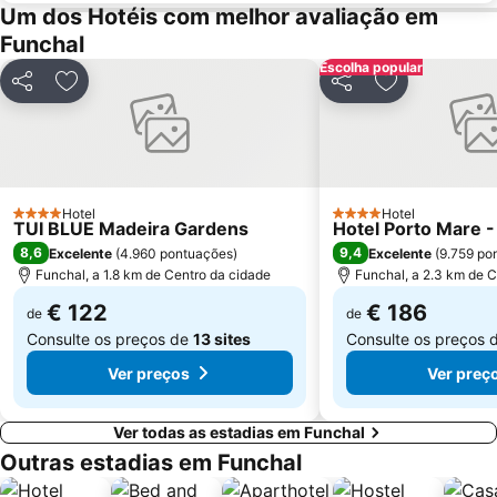
Madalena do Mar
Madeira Story Centre
Um dos Hotéis com melhor avaliação em
Funchal
Igreja de Nossa Senhora da Luz
Jardim Publico da Ajuda
Escolha popular
Jardim Botânico da Madeira
Vila Beach
Partilhar
Adicionar aos favoritos
Partilhar
Adicionar aos
Sociedade Turística Palheiro Golfe
Prainha
Hotel
Hotel
4 Estrelas
4 Estrelas
TUI BLUE Madeira Gardens
Hotel Porto Mare -
8,6
9,4
Excelente
(
4.960 pontuações
)
Excelente
(
9.759 po
Funchal, a 1.8 km de Centro da cidade
Funchal, a 2.3 km de C
€ 122
€ 186
de
de
Consulte os preços de
13 sites
Consulte os preços 
Ver preços
Ver preç
Ver todas as estadias em Funchal
Outras estadias em Funchal