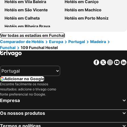
Hotéis em Vila Baleira
Hotéis em Caniço
Hotéis em São Vicente
Hotéis em Machico
Hotéis em Calheta
Hotéis em Porto Moniz
Hotéis em Ribeira Brava
Ver todas as estadias em Funchal
Comparador de Hotéis
Europa
Portugal
Madeira
Funchal
109 Funchal Hostel
Facebook
Twitter
Insta
Yo
Adicionar no Google
Encontre facilmente os nossos
resultados: adicione o trivago como
fonte preferencial no Google.
Empresa
Os nossos produtos
Termos e políticas