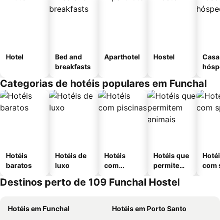
Hotel
Bed and
Aparthotel
Hostel
Casa
breakfasts
hósp
Categorias de hotéis populares em Funchal
Hotéis
Hotéis de
Hotéis
Hotéis que
Hoté
baratos
luxo
com
permitem
com 
piscinas
animais
Destinos perto de 109 Funchal Hostel
Hotéis em Funchal
Hotéis em Porto Santo