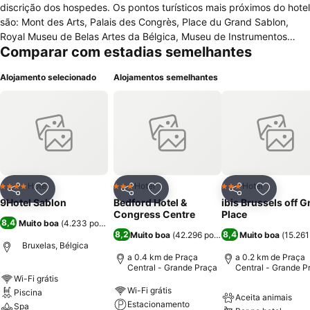
discrição dos hospedes. Os pontos turísticos mais próximos do hotel
são: Mont des Arts, Palais des Congrès, Place du Grand Sablon,
Royal Museu de Belas Artes da Bélgica, Museu de Instrumentos
Comparar com estadias semelhantes
Musicais, Place Royale, Notre Dame de Sablon, Lugar de Petit
Sablon, Fundação Jacques Brel, Museu de Bellevue. O aeroporto
Alojamento selecionado
Alojamentos semelhantes
mais próximo ao é o aeroporto Zaventem de Bruxelas. O hotel
oferece em geral: acesso à Internet sem fio gratuitamente, ar-
condicionado nas áreas comuns, bar e lounge, elevador, restaurante
no local, health club, sauna seca entre outras vantagens. Os quartos
oferecem obrigatoriamente: ar condicionado, roupões de banho
minibar, ferro e tábua de passar roupa, secador de cabelo, telefone
e serviço de TV a cabo.
Hotel
Hotel
Hotel
4 Estrelas
3 Estrelas
3 Estrelas
Partilhar
Adicionar aos favoritos
Partilhar
Adicionar aos favoritos
Partilhar
Adicionar
9Hotel Sablon
Bedford Hotel &
ibis Brussels off 
Congress Centre
Place
8,4
Muito boa
(
4.233 pontuações
)
8,2
8,4
Muito boa
(
42.296 pontuações
Muito boa
)
(
15.26
Bruxelas, Bélgica
a 0.4 km de Praça
a 0.2 km de Praça
Central - Grande Praça
Central - Grande P
Wi-Fi grátis
Wi-Fi grátis
Piscina
Aceita animais
Estacionamento
Spa