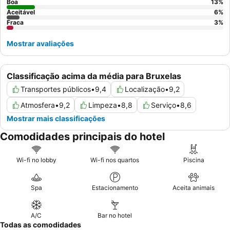
Boa
13
%
Aceitável
6
%
Fraca
3
%
Mostrar avaliações
Classificação acima da média para Bruxelas
Transportes públicos
•
9,4
Localização
•
9,2
Atmosfera
•
9,2
Limpeza
•
8,8
Serviço
•
8,6
Mostrar mais classificações
Comodidades principais do hotel
Wi-fi no lobby
Wi-fi nos quartos
Piscina
Spa
Estacionamento
Aceita animais
A/C
Bar no hotel
Todas as comodidades