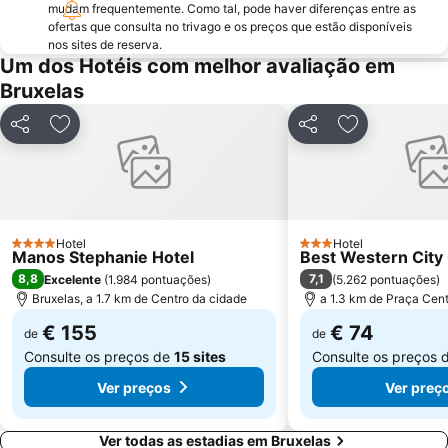
mudam frequentemente. Como tal, pode haver diferenças entre as
Patria
Hoboken
ofertas que consulta no trivago e os preços que estão disponíveis
nos sites de reserva.
Sablon
Rue des Bouchers - Beenhouwersstraat
Um dos Hotéis com melhor avaliação em
Libertés
City2
Bruxelas
Flagey
Walibi Belgium
Partilhar
Adicionar aos favoritos
Partilhar
Adicionar aos
Provinciaal Recreatiedomein De Schorre
Deurne
Merksem
King's Square
Manneken Pis
Matongue
Palais de Justice
Le Botanique
Hotel
Hotel
4 Estrelas
3 Estrelas
Manos Stephanie Hotel
Best Western City
Parc Léopold
Solvay House
8,8
7,1
Excelente
(
1.984 pontuações
)
(
5.262 pontuações
)
Nord
du Cinquantenaire
Bruxelas, a 1.7 km de Centro da cidade
a 1.3 km de Praça Cent
Bois de la Cambre
Leuven in Scene
€ 155
€ 74
de
de
Consulte os preços de
15 sites
Consulte os preços 
Ver preços
Ver preç
Ver todas as estadias em Bruxelas