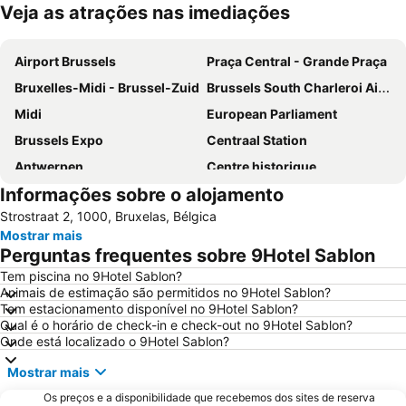
Veja as atrações nas imediações
Ampliar mapa
Airport Brussels
Praça Central - Grande Praça
Bruxelles-Midi - Brussel-Zuid
Brussels South Charleroi Airport
Midi
European Parliament
Brussels Expo
Centraal Station
Antwerpen
Centre historique
Informações sobre o alojamento
Bruxelles-Nord - Brussel-Noord
Parque do Cinqüentenário
Strostraat 2, 1000, Bruxelas, Bélgica
Européen
Station Leuven
Mostrar mais
Estádio Rei Baldoíno
Centro Belga das Histórias em Quadrinho
Perguntas frequentes sobre 9Hotel Sablon
Atomium
Port of Antwerp
Tem piscina no 9Hotel Sablon?
Animais de estimação são permitidos no 9Hotel Sablon?
Brussels Park
Pairi Daiza
Tem estacionamento disponível no 9Hotel Sablon?
Place Sainte-Catherine
Aula Magna
Qual é o horário de check-in e check-out no 9Hotel Sablon?
Onde está localizado o 9Hotel Sablon?
Bourse de Bruxelles
Cinemateca Real da Bélgica
Mostrar mais
Grote Markt
Jeu de Balle Flea Market
Os preços e a disponibilidade que recebemos dos sites de reserva
Forest National
Provinciaal Domein de Gavers