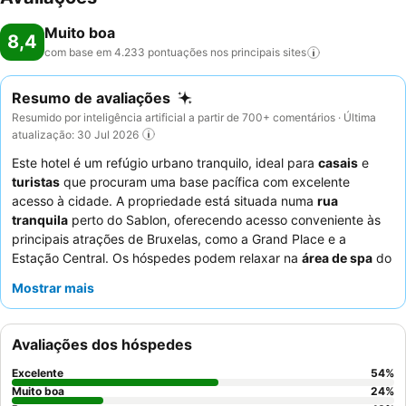
Muito boa
8,4
com base em 4.233 pontuações nos principais
sites
Resumo de avaliações
Resumido por inteligência artificial a partir de 700+ comentários · Última
atualização: 30 Jul 2026
Este hotel é um refúgio urbano tranquilo, ideal para
casais
e
turistas
que procuram uma base pacífica com excelente
acesso à cidade. A propriedade está situada numa
rua
tranquila
perto do Sablon, oferecendo acesso conveniente às
principais atrações de Bruxelas, como a Grand Place e a
Estação Central. Os hóspedes podem relaxar na
área de spa
do
hotel, que inclui uma sauna e uma pequena piscina com jatos de
Mostrar mais
hidromassagem. A
equipa do hotel
recebe consistentemente
elogios pela sua simpatia e prestabilidade excecionais,
complementando um pequeno-almoço que é frequentemente
Avaliações dos hóspedes
destacado pela sua qualidade e variedade. Para uma
experiência mais espaçosa, considere reservar um dos
quartos
Excelente
54
%
duplex
.
Muito boa
24
%