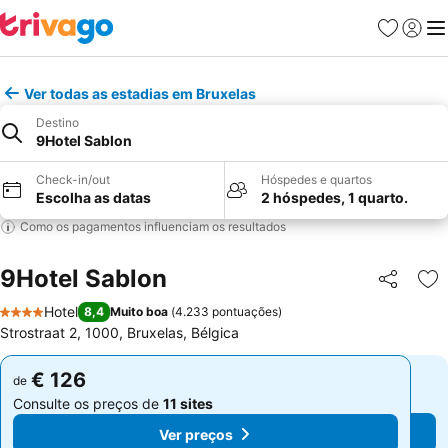
Favoritos
Iniciar
Me
Ver todas as estadias em Bruxelas
Destino
9Hotel Sablon
Check-in/out
Hóspedes e quartos
Escolha as datas
2 hóspedes, 1 quarto.
Como os pagamentos influenciam os resultados
9Hotel Sablon
Partilhar
Ad
Hotel
8,4
Muito boa
(
4.233 pontuações
)
4 Estrelas
Strostraat 2, 1000, Bruxelas, Bélgica
€ 126
€ 126
de
de
Consulte os preços de
11 sites
Consulte os preços de
11 sites
Ver preços
Ver preços