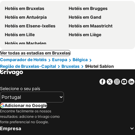
Hotéis em Bruxelas
Hotéis em Brugges
Hotéis em Antuérpia
Hotéis em Gand
Hotéis em Elsene-Ixelles
Hotéis em Maastricht
Hotéis em Lille
Hotéis em Liège
Hotéis em Machelen
Ver todas as estadias em Bruxelas
Comparador de Hotéis
Europa
Bélgica
Região de Bruxelas-Capital
Bruxelas
9Hotel Sablon
Facebook
Twitter
Insta
Yo
Selecione o seu país
Adicionar no Google
Encontre facilmente os nossos
resultados: adicione o trivago como
fonte preferencial no Google.
Empresa