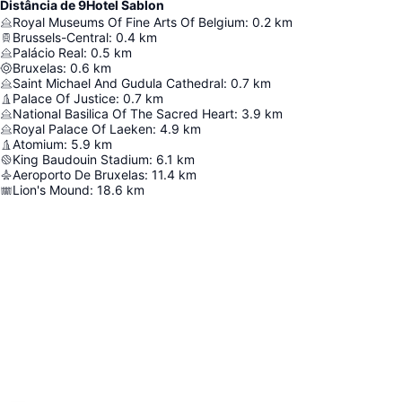
Distância de 9Hotel Sablon
Royal Museums Of Fine Arts Of Belgium
:
0.2
km
Brussels-Central
:
0.4
km
Palácio Real
:
0.5
km
Bruxelas
:
0.6
km
Saint Michael And Gudula Cathedral
:
0.7
km
Palace Of Justice
:
0.7
km
National Basilica Of The Sacred Heart
:
3.9
km
Royal Palace Of Laeken
:
4.9
km
Atomium
:
5.9
km
King Baudouin Stadium
:
6.1
km
Aeroporto De Bruxelas
:
11.4
km
Lion's Mound
:
18.6
km