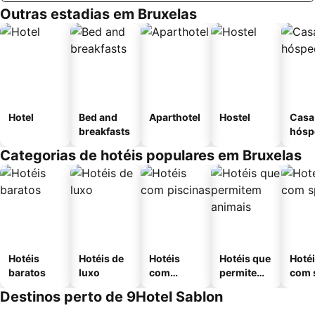
Outras estadias em Bruxelas
Hotel
Bed and
Aparthotel
Hostel
Casa
breakfasts
hósp
Categorias de hotéis populares em Bruxelas
Hotéis
Hotéis de
Hotéis
Hotéis que
Hoté
baratos
luxo
com
permitem
com 
piscinas
animais
Destinos perto de 9Hotel Sablon