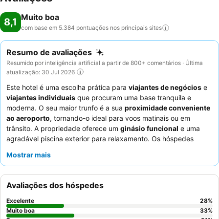
Muito boa
8,1
com base em 5.384 pontuações nos principais
sites
Resumo de avaliações
Resumido por inteligência artificial a partir de 800+ comentários · Última
atualização: 30 Jul 2026
Este hotel é uma escolha prática para
viajantes de negócios
e
viajantes individuais
que procuram uma base tranquila e
moderna. O seu maior trunfo é a sua
proximidade conveniente
ao aeroporto
, tornando-o ideal para voos matinais ou em
trânsito. A propriedade oferece um
ginásio funcional
e uma
agradável piscina exterior para relaxamento. Os hóspedes
elogiam consistentemente os
funcionários atenciosos e
Mostrar mais
prestativos
e o
buffet de pequeno-almoço variado e
satisfatório
. Para uma estadia verdadeiramente confortável,
considere solicitar um quarto com vista para a área verde para
Avaliações dos hóspedes
melhorar a atmosfera tranquila.
Excelente
28
%
Muito boa
33
%