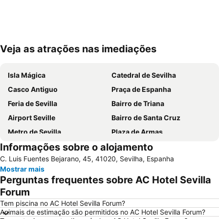
Veja as atrações nas imediações
Ampliar mapa
Isla Mágica
Catedral de Sevilha
Casco Antiguo
Praça de Espanha
Feria de Sevilla
Bairro de Triana
Airport Seville
Bairro de Santa Cruz
Metro de Sevilla
Plaza de Armas
Informações sobre o alojamento
Los Remedios
Estación de Autobuses Plaza de Armas
C. Luis Fuentes Bejarano, 45, 41020, Sevilha, Espanha
Nervión
Metro Centro
Mostrar mais
Alameda de Hércules
Plaza de Armas
Perguntas frequentes sobre AC Hotel Sevilla
Praça de touros Maestranza
Poligono Aeropuerto
Forum
Centro de las Artes de Sevilla
Macarena Tres Huertas
Tem piscina no AC Hotel Sevilla Forum?
Animais de estimação são permitidos no AC Hotel Sevilla Forum?
Estación de Santa Justa
Benito Villamarín Stadium