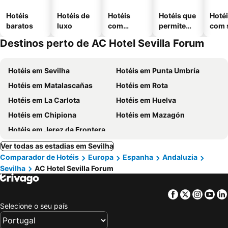
Hotéis
Hotéis de
Hotéis
Hotéis que
Hoté
baratos
luxo
com
permitem
com 
piscinas
animais
Destinos perto de AC Hotel Sevilla Forum
Hotéis em Sevilha
Hotéis em Punta Umbría
Hotéis em Matalascañas
Hotéis em Rota
Hotéis em La Carlota
Hotéis em Huelva
Hotéis em Chipiona
Hotéis em Mazagón
Hotéis em Jerez da Frontera
Ver todas as estadias em Sevilha
Comparador de Hotéis
Europa
Espanha
Andaluzia
Sevilha
AC Hotel Sevilla Forum
Facebook
Twitter
Insta
Yo
Selecione o seu país