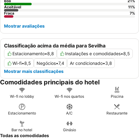
Boa
21
%
Aceitável
11
%
Fraca
7
%
Mostrar avaliações
Classificação acima da média para Sevilha
Estacionamento
•
8,8
Instalações e comodidades
•
8,5
Wi-fi
•
8,5
Negócios
•
7,4
Ar condicionado
•
3,8
Mostrar mais classificações
Comodidades principais do hotel
Wi-fi no lobby
Wi-fi nos quartos
Piscina
Estacionamento
A/C
Restaurante
Bar no hotel
Ginásio
Todas as comodidades