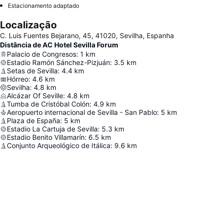
Estacionamento adaptado
Localização
C. Luis Fuentes Bejarano, 45, 41020, Sevilha, Espanha
Distância de AC Hotel Sevilla Forum
Palacio de Congresos
:
1
km
Estadio Ramón Sánchez-Pizjuán
:
3.5
km
Setas de Sevilla
:
4.4
km
Hórreo
:
4.6
km
Sevilha
:
4.8
km
Alcázar Of Seville
:
4.8
km
Tumba de Cristóbal Colón
:
4.9
km
Aeropuerto internacional de Sevilla - San Pablo
:
5
km
Plaza de España
:
5
km
Estadio La Cartuja de Sevilla
:
5.3
km
Estadio Benito Villamarín
:
6.5
km
Conjunto Arqueológico de Itálica
:
9.6
km