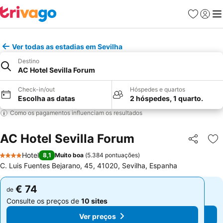
Favoritos
Iniciar
Me
Ver todas as estadias em Sevilha
Destino
AC Hotel Sevilla Forum
Check-in/out
Hóspedes e quartos
Escolha as datas
2 hóspedes, 1 quarto.
Como os pagamentos influenciam os resultados
AC Hotel Sevilla Forum
Partilhar
Ad
Hotel
8,1
Muito boa
(
5.384 pontuações
)
4 Estrelas
C. Luis Fuentes Bejarano, 45, 41020, Sevilha, Espanha
€ 74
€ 74
de
de
Consulte os preços de
10 sites
Consulte os preços de
10 sites
Ver preços
Ver preços