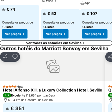
Piscina
Spa
€ 74
de
€ 53
€ 107
de
de
Consulte os preços de
Consulte os preços de
Consulte os preços d
10 sites
14 sites
14 sites
Ver preços
Ver preços
Ver preços
Ver todas as estadias em Sevilha
Outros hotéis do Marriott Bonvoy em Sevilha
Partilhar
Adicionar aos favoritos
Par
Hotel
5 Estrelas
4 
Hotel Alfonso XIII, a Luxury Collection Hotel, Seville
Q
9,2
9
Excelente
(
12.664 pontuações
)
a 0.4 km de Catedral de Sevilha
€ 351
de