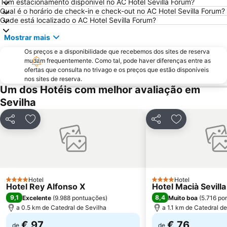
Tem estacionamento disponível no AC Hotel Sevilla Forum?
Qual é o horário de check-in e check-out no AC Hotel Sevilla Forum?
Triana Oeste
Aeropuerto Viejo
Onde está localizado o AC Hotel Sevilla Forum?
Estadio Olímpico
Ponte de Triana
Mostrar mais
Zodiaco
Firenze
Os preços e a disponibilidade que recebemos dos sites de reserva
Real Alcazar
Triana Este
mudam frequentemente. Como tal, pode haver diferenças entre as
ofertas que consulta no trivago e os preços que estão disponíveis
Giralda
Fibes Sevilla Kongresscenter
nos sites de reserva.
Semana Santa
Parque de Maria Luísa
Um dos Hotéis com melhor avaliação em
Sevilha
Estadio Ramón Sánchez Pizjuán
Casa de la Provincia
Plaza Nueva
Prefeitura de Sevilha
Partilhar
Adicionar aos favoritos
Partilhar
Adicionar aos
Itálica ciudad romana
Arenal
Monasterio de La Cartuja
Reserva de Animales exóticos Castillo de las Guardas
Centro comercial Zona este
El Rocio
Aire de Sevilla Baños árabes
Palacio de Congresos y exposiciones de Sevilla
Hotel
Hotel
4 Estrelas
4 Estrelas
Hotel Rey Alfonso X
Hotel Macià Sevill
Basilica da Macarena
Calle Tetuán
9,1
8,4
Excelente
(
9.988 pontuações
)
Muito boa
(
5.716 po
Torre do Ouro
Bellavista
a 0.5 km de Catedral de Sevilha
a 1.1 km de Catedral d
€ 97
€ 76
de
de