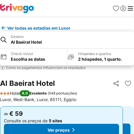
Favoritos
Iniciar
Me
Ver todas as estadias em Luxor
Destino
Al Baeirat Hotel
Check-in/out
Hóspedes e quartos
Escolha as datas
2 hóspedes, 1 quarto.
Como os pagamentos influenciam os resultados
Al Baeirat Hotel
Partilhar
Ad
Hotel
9,0
Excelente
(
548 pontuações
)
3 Estrelas
Luxor, West-Bank, Luxor, 85111, Egipto
€ 59
€ 59
de
de
Consulte os preços de
5 sites
Consulte os preços de
5 sites
Ver preços
Ver preços