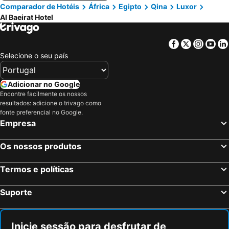
Comparador de Hotéis
África
Egipto
Qina
Luxor
Al Baeirat Hotel
Facebook
Twitter
Insta
Yo
Selecione o seu país
Adicionar no Google
Encontre facilmente os nossos
resultados: adicione o trivago como
fonte preferencial no Google.
Empresa
Os nossos produtos
Termos e políticas
Suporte
Inicie sessão para desfrutar de