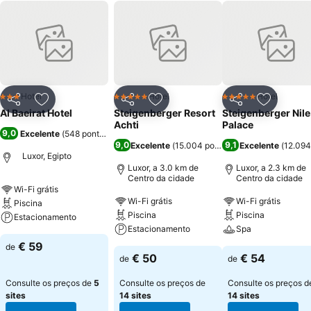
Hotel
Hotel
Hotel
3 Estrelas
5 Estrelas
5 Estrelas
Partilhar
Adicionar aos favoritos
Partilhar
Adicionar aos favoritos
Partilhar
Adicionar
Al Baeirat Hotel
Steigenberger Resort
Steigenberger Nile
Achti
Palace
9,0
Excelente
(
548 pontuações
)
9,0
9,1
Excelente
(
15.004 pontuações
Excelente
)
(
12.094
Luxor, Egipto
Luxor, a 3.0 km de
Luxor, a 2.3 km de
Centro da cidade
Centro da cidade
Wi-Fi grátis
Wi-Fi grátis
Wi-Fi grátis
Piscina
Piscina
Piscina
Estacionamento
Estacionamento
Spa
€ 59
de
€ 50
€ 54
de
de
Consulte os preços de
5
Consulte os preços de
Consulte os preços d
sites
14 sites
14 sites