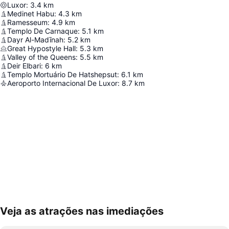
Luxor
:
3.4
km
Medinet Habu
:
4.3
km
Ramesseum
:
4.9
km
Templo De Carnaque
:
5.1
km
Dayr Al-Madīnah
:
5.2
km
Great Hypostyle Hall
:
5.3
km
Valley of the Queens
:
5.5
km
Deir Elbari
:
6
km
Templo Mortuário De Hatshepsut
:
6.1
km
Aeroporto Internacional De Luxor
:
8.7
km
Veja as atrações nas imediações
Ampliar mapa