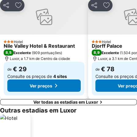
Partilhar
Adicionar aos favoritos
Partilhar
Adicionar aos
Hotel
Hotel
3 Estrelas
3 Estrelas
Nile Valley Hotel & Restaurant
Djorff Palace
8,5
8,9
Excelente
(
909 pontuações
)
Excelente
(
1.504 po
Luxor, a 1.7 km de Centro da cidade
Luxor, a 3.1 km de Cen
€ 29
€ 78
de
de
Consulte os preços de
4 sites
Consulte os preços 
Ver preços
Ver preç
Ver todas as estadias em Luxor
Outras estadias em Luxor