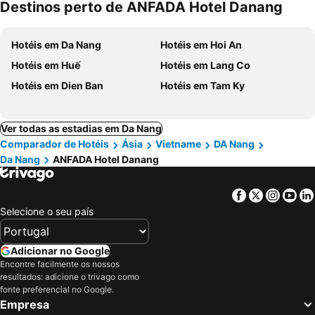
Destinos perto de ANFADA Hotel Danang
Hotéis em Da Nang
Hotéis em Hoi An
Hotéis em Huế
Hotéis em Lang Co
Hotéis em Dien Ban
Hotéis em Tam Ky
Ver todas as estadias em Da Nang
Comparador de Hotéis
Ásia
Vietname
DA Nang
Da Nang
ANFADA Hotel Danang
Facebook
Twitter
Insta
Yo
Selecione o seu país
Adicionar no Google
Encontre facilmente os nossos
resultados: adicione o trivago como
fonte preferencial no Google.
Empresa