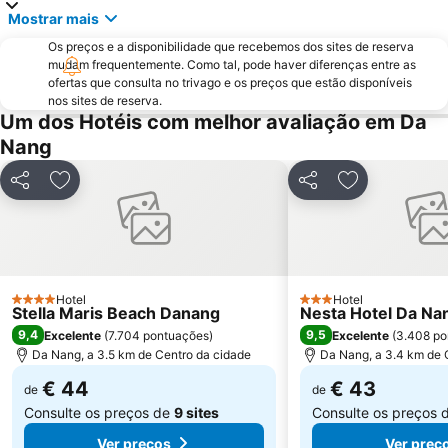
Mostrar mais
Os preços e a disponibilidade que recebemos dos sites de reserva
mudam frequentemente. Como tal, pode haver diferenças entre as
ofertas que consulta no trivago e os preços que estão disponíveis
nos sites de reserva.
Um dos Hotéis com melhor avaliação em Da
Nang
Partilhar
Adicionar aos favoritos
Partilhar
Adicionar aos
Hotel
Hotel
4 Estrelas
3 Estrelas
Stella Maris Beach Danang
Nesta Hotel Da Na
9,4
9,5
Excelente
(
7.704 pontuações
)
Excelente
(
3.408 po
Da Nang, a 3.5 km de Centro da cidade
Da Nang, a 3.4 km de 
€ 44
€ 43
de
de
Consulte os preços de
9 sites
Consulte os preços 
Ver preços
Ver preç