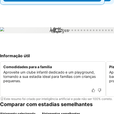
1 / 99
Informação útil
Comodidades para a família
Pi
Aproveite um clube infantil dedicado e um playground,
Ap
tornando a sua estadia ideal para famílias com crianças
ba
pequenas.
pr
Este resumo foi criado por inteligência artificial e pode não ser 100% correto.
Comparar com estadias semelhantes
Alojamento selecionado
Alojamentos semelhantes