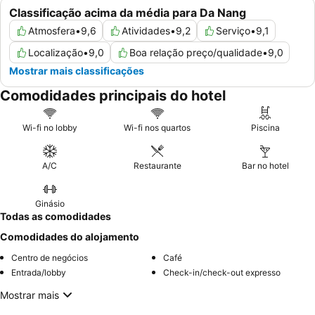
Classificação acima da média para Da Nang
Atmosfera
•
9,6
Atividades
•
9,2
Serviço
•
9,1
Localização
•
9,0
Boa relação preço/qualidade
•
9,0
Mostrar mais classificações
Comodidades principais do hotel
Wi-fi no lobby
Wi-fi nos quartos
Piscina
A/C
Restaurante
Bar no hotel
Ginásio
Todas as comodidades
Comodidades do alojamento
Centro de negócios
Café
Entrada/lobby
Check-in/check-out expresso
Mostrar mais