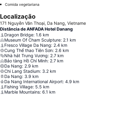
Comida vegetariana
Localização
171 Nguyễn Văn Thoại, Da Nang, Vietname
Distância de ANFADA Hotel Danang
Dragon Bridge
:
1.6
km
Museum Of Cham Sculpture
:
2.1
km
Fresco Village Da Nang
:
2.4
km
Cung Thể thao Tiên Sơn
:
2.6
km
Nhà hát Trưng Vương
:
2.7
km
Bảo tàng Hồ Chí Minh
:
2.7
km
Da Nang
:
2.9
km
Chi Lang Stadium
:
3.2
km
Da Nang
:
3.9
km
Da Nang International Airport
:
4.9
km
Fishing Village
:
5.5
km
Marble Mountains
:
6.1
km