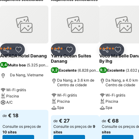
Hotel
Hotel
Hotel
4 Estrelas
4 Estrelas
5 Estrelas
Partilhar
Adicionar aos favoritos
Partilhar
Adicionar aos favoritos
Partilhar
Adicionar
ANFADA Hotel Danang
Yarra Ocean Suites
Voco Ma Belle Da
Danang
By Ihg
8,4
Muito boa
(
5.325 pontuações
)
9,2
9,3
Excelente
(
6.828 pontuações
Excelente
)
(
3.632 
Da Nang, Vietname
Da Nang, a 3.6 km de
Da Nang, a 4.0 km
Centro da cidade
Centro da cidade
Wi-Fi grátis
Wi-Fi grátis
Wi-Fi grátis
Piscina
Piscina
Piscina
A/C
Spa
Spa
€ 18
de
€ 27
€ 68
de
de
Consulte os preços de
Consulte os preços de
9
Consulte os preços 
10 sites
sites
sites