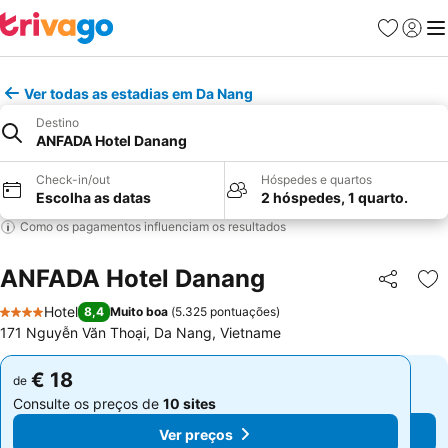
Favoritos
Iniciar
Me
Ver todas as estadias em Da Nang
Destino
ANFADA Hotel Danang
Check-in/out
Hóspedes e quartos
Escolha as datas
2 hóspedes, 1 quarto.
Como os pagamentos influenciam os resultados
ANFADA Hotel Danang
Partilhar
Ad
Hotel
8,4
Muito boa
(
5.325 pontuações
)
4 Estrelas
171 Nguyễn Văn Thoại, Da Nang, Vietname
€ 18
€ 18
de
de
Consulte os preços de
10 sites
Consulte os preços de
10 sites
Ver preços
Ver preços