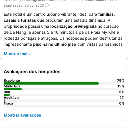
atualização: 30 Jul 2026
Este hotel é um centro urbano vibrante, ideal para
famílias
,
casais
e
turistas
que procuram uma estadia dinâmica. A
propriedade possui uma
localização privilegiada
no coração
de Da Nang, a apenas 5 a 10 minutos a pé da Praia My Khe e
rodeada por lojas e atrações. Os hóspedes podem desfrutar da
impressionante
piscina no último piso
com vistas panorâmicas,
perfeita para relaxar após um dia de exploração. Os
Mostrar mais
funcionários recebem consistentemente elogios pela sua
simpatia e prestabilidade excecionais, complementando um
delicioso e variado
buffet de pequeno-almoço
que inclui pho
Avaliações dos hóspedes
fresco. Para um conforto ideal, os hóspedes recomendam
solicitar um quarto num andar superior para melhores vistas e
Excelente
79
%
luz natural.
Muito boa
15
%
Boa
5
%
Aceitável
1
%
Fraca
0
%
Mostrar avaliações