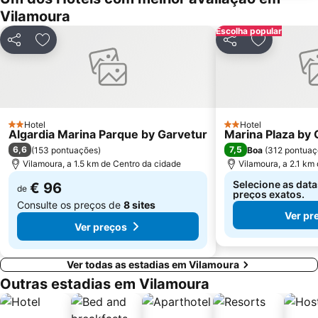
Vilamoura
Aqualand Algarve
Prainha
Escolha popular
Areias de São João
Praia de Três Irmãos
Partilhar
Adicionar aos favoritos
Partilhar
Adicionar a
Marina de Lagos
Praia do Ancão
Sesmarias
Aveiros
Paderne
Carvoeiro
Barra da Fuseta Beach
Praia Maria Luísa
Hotel
Hotel
2 Estrelas
2 Estrelas
Algardia Marina Parque by Garvetur
Marina Plaza by 
Vale De Parra
Galé Leste
6,6
7,5
(
153 pontuações
)
Boa
(
312 pontuaç
Vilamoura, a 1.5 km de Centro da cidade
Vilamoura, a 2.1 km
Selecione as data
€ 96
de
preços exatos.
Consulte os preços de
8 sites
Ver pr
Ver preços
Ver todas as estadias em Vilamoura
Outras estadias em Vilamoura