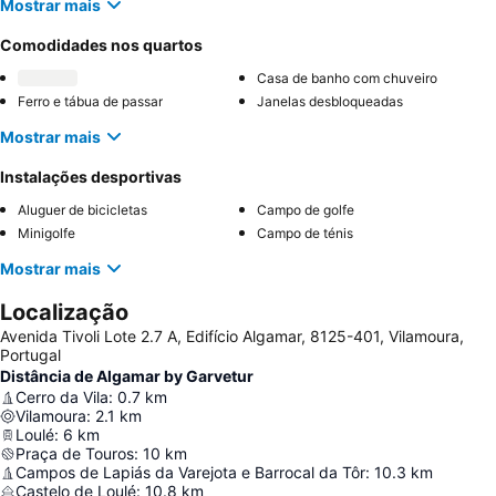
Mostrar mais
Comodidades nos quartos
Casa de banho com chuveiro
Ferro e tábua de passar
Janelas desbloqueadas
Mostrar mais
Instalações desportivas
Aluguer de bicicletas
Campo de golfe
Minigolfe
Campo de ténis
Mostrar mais
Localização
Avenida Tivoli Lote 2.7 A, Edifício Algamar, 8125-401, Vilamoura,
Portugal
Distância de Algamar by Garvetur
Cerro da Vila
:
0.7
km
Vilamoura
:
2.1
km
Loulé
:
6
km
Praça de Touros
:
10
km
Campos de Lapiás da Varejota e Barrocal da Tôr
:
10.3
km
Castelo de Loulé
:
10.8
km