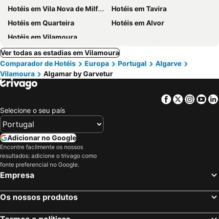
Hotéis em Vila Nova de Milfontes
Hotéis em Tavira
Hotéis em Quarteira
Hotéis em Alvor
Hotéis em Vilamoura
Ver todas as estadias em Vilamoura
Comparador de Hotéis
Europa
Portugal
Algarve
Vilamoura
Algamar by Garvetur
Facebook
Twitter
Insta
Yo
Selecione o seu país
Adicionar no Google
Encontre facilmente os nossos
resultados: adicione o trivago como
fonte preferencial no Google.
Empresa
Os nossos produtos
Termos e políticas