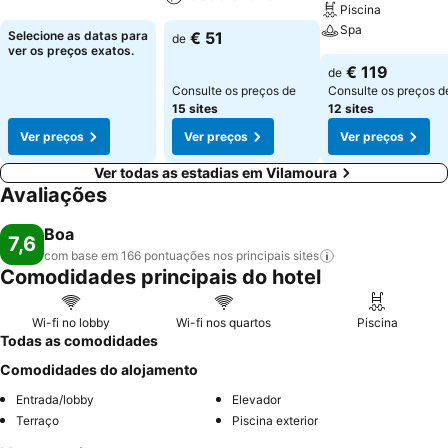
Piscina
Spa
Selecione as datas para
€ 51
de
ver os preços exatos.
€ 119
de
Consulte os preços de
Consulte os preços d
15 sites
12 sites
Ver preços
Ver preços
Ver preços
Ver todas as estadias em Vilamoura
Avaliações
Boa
7,6
com base em 166 pontuações nos principais
sites
Comodidades principais do hotel
Wi-fi no lobby
Wi-fi nos quartos
Piscina
Todas as comodidades
Comodidades do alojamento
Entrada/lobby
Elevador
Terraço
Piscina exterior