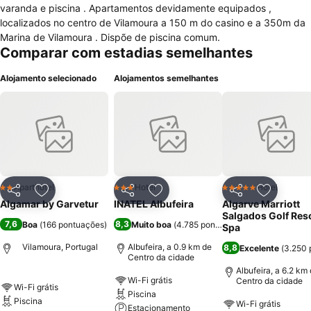
varanda e piscina . Apartamentos devidamente equipados ,
localizados no centro de Vilamoura a 150 m do casino e a 350m da
Marina de Vilamoura . Dispõe de piscina comum.
Comparar com estadias semelhantes
Alojamento selecionado
Alojamentos semelhantes
Aparthotel
Hotel
Hotel
2 Estrelas
3 Estrelas
5 Estrelas
Partilhar
Adicionar aos favoritos
Partilhar
Adicionar aos favoritos
Partilhar
Adicionar
Algamar by Garvetur
INATEL Albufeira
Algarve Marriott
Salgados Golf Reso
7,6
8,3
Boa
(
166 pontuações
)
Muito boa
(
4.785 pontuações
)
Spa
Vilamoura, Portugal
Albufeira, a 0.9 km de
8,8
Excelente
(
3.250 
Centro da cidade
Albufeira, a 6.2 km
Wi-Fi grátis
Centro da cidade
Wi-Fi grátis
Piscina
Piscina
Wi-Fi grátis
Estacionamento