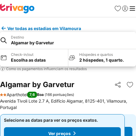
Favoritos
Iniciar
Me
Ver todas as estadias em Vilamoura
Destino
Algamar by Garvetur
Check-in/out
Hóspedes e quartos
Escolha as datas
2 hóspedes, 1 quarto.
Como os pagamentos influenciam os resultados
Algamar by Garvetur
Partilhar
Ad
Aparthotel
7,6
Boa
(
166 pontuações
)
2 Estrelas
Avenida Tivoli Lote 2.7 A, Edifício Algamar, 8125-401, Vilamoura,
Portugal
Selecione as datas para ver os preços exatos.
Selecione as datas para ver os preços exatos.
Ver preços
Ver preços