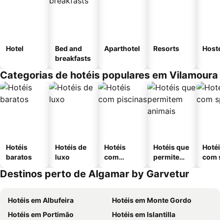
Hotel
Bed and
Aparthotel
Resorts
Host
breakfasts
Categorias de hotéis populares em Vilamoura
Hotéis
Hotéis de
Hotéis
Hotéis que
Hoté
baratos
luxo
com
permitem
com 
piscinas
animais
Destinos perto de Algamar by Garvetur
Hotéis em Albufeira
Hotéis em Monte Gordo
Hotéis em Portimão
Hotéis em Islantilla