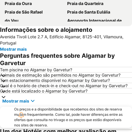
Praia da Oura
Praia da Quarteira
Praia de São Rafael
Praia de Santa Eulália
do Vau
Aeroporto Internacional de Faro - Gago Coutinho
Informações sobre o alojamento
Praia da Galé
slide & splash
Avenida Tivoli Lote 2.7 A, Edifício Algamar, 8125-401, Vilamoura,
Praia dos Pescadores
Autodrómo Internacional Algarve
Portugal
Vilamoura Marina
Praia da Ilha da Armona
Mostrar mais
Perguntas frequentes sobre Algamar by
Balaia Golf Village
Praia da Ilha de Tavira
Garvetur
Praia do Barril
de Armação de Pera
Tem piscina no Algamar by Garvetur?
Meia Praia
Aldeia das Açoteias
Animais de estimação são permitidos no Algamar by Garvetur?
Tem estacionamento disponível no Algamar by Garvetur?
Montechoro
Fuseta(Mar) Beach
Qual é o horário de check-in e check-out no Algamar by Garvetur?
De Vilamoura
Olhos de Água
Onde está localizado o Algamar by Garvetur?
Marina de Portimão
Estádio Algarve
Mostrar mais
Praia do Carvoeiro
Inatel Beach
Os preços e a disponibilidade que recebemos dos sites de reserva
Marina de Albufeira
AlgarveShopping
mudam frequentemente. Como tal, pode haver diferenças entre as
ofertas que consulta no trivago e os preços que estão disponíveis
Praia da Ilha do Farol
Praia Dona Ana
nos sites de reserva.
Um dos Hotéis com melhor avaliação em
Do Alvor
Ferreiras