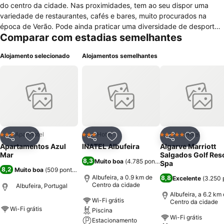
do centro da cidade. Nas proximidades, tem ao seu dispor uma
variedade de restaurantes, cafés e bares, muito procurados na
época de Verão. Pode ainda praticar uma diversidade de desportos
Comparar com estadias semelhantes
como caminhadas, golfe, passeios de barco e vários desportos
aquáticos. Os 12 apartamentos são amplos e disponibilizam-lhe
Alojamento selecionado
Alojamentos semelhantes
facilidades simples como varanda privada com vistas para o mar e
janelas desbloqueadas, sala de jantar e sala de estar com televisão,
ventoinha, cofre e cozinha totalmente equipada com microondas,
frigorífico, máquina de café, forno, fogão e todos os utensílios
necessários para preparar as suas refeições. Neste alojamento você
pode contar com uma sala de bagagens, onde pode guardar os
seus pertence. Para lazer, nos apartamentos Azul Mar, você tem
ainda disponível um terraço, onde pode apanhar banhos de sol.
Aparthotel
Hotel
Hotel
3 Estrelas
3 Estrelas
5 Estrelas
Partilhar
Adicionar aos favoritos
Partilhar
Adicionar aos favoritos
Partilhar
Adicionar
Apartamentos Azul
INATEL Albufeira
Algarve Marriott
Mar
Salgados Golf Reso
8,3
Muito boa
(
4.785 pontuações
)
Spa
8,2
Muito boa
(
509 pontuações
)
Albufeira, a 0.9 km de
8,8
Excelente
(
3.250 
Centro da cidade
Albufeira, Portugal
Albufeira, a 6.2 km
Wi-Fi grátis
Centro da cidade
Wi-Fi grátis
Piscina
Wi-Fi grátis
Estacionamento