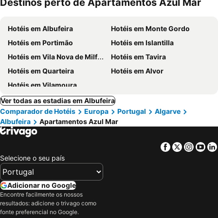
Destinos perto de Apartamentos Azul Mar
Hotéis em Albufeira
Hotéis em Monte Gordo
Hotéis em Portimão
Hotéis em Islantilla
Hotéis em Vila Nova de Milfontes
Hotéis em Tavira
Hotéis em Quarteira
Hotéis em Alvor
Hotéis em Vilamoura
Ver todas as estadias em Albufeira
Comparador de Hotéis
Europa
Portugal
Algarve
Albufeira
Apartamentos Azul Mar
Facebook
Twitter
Insta
Yo
Selecione o seu país
Adicionar no Google
Encontre facilmente os nossos
resultados: adicione o trivago como
fonte preferencial no Google.