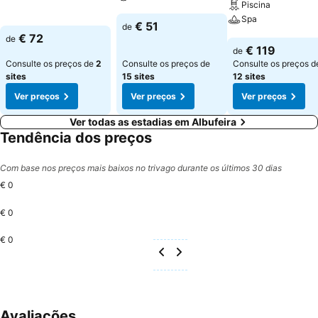
Ver preços
Piscina
Spa
Ver preços
€ 51
de
€ 72
de
Ver preços
€ 119
de
Consulte os preços de
2
Consulte os preços de
Consulte os preços d
sites
15 sites
12 sites
Ver preços
Ver preços
Ver preços
Ver todas as estadias em Albufeira
Tendência dos preços
Com base nos preços mais baixos no trivago durante os últimos 30 dias
€ 0
€ 0
€ 0
Avaliações