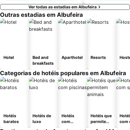
Ver todas as estadias em Albufeira
Outras estadias em Albufeira
Hotel
Bed and
Aparthotel
Resorts
Host
breakfasts
Categorias de hotéis populares em Albufeira
Hotéis
Hotéis de
Hotéis
Hotéis que
Hoté
baratos
luxo
com
permitem
com 
piscinas
animais