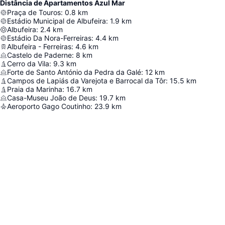
Distância de Apartamentos Azul Mar
Praça de Touros
:
0.8
km
Estádio Municipal de Albufeira
:
1.9
km
Albufeira
:
2.4
km
Estádio Da Nora-Ferreiras
:
4.4
km
Albufeira - Ferreiras
:
4.6
km
Castelo de Paderne
:
8
km
Cerro da Vila
:
9.3
km
Forte de Santo António da Pedra da Galé
:
12
km
Campos de Lapiás da Varejota e Barrocal da Tôr
:
15.5
km
Praia da Marinha
:
16.7
km
Casa-Museu João de Deus
:
19.7
km
Aeroporto Gago Coutinho
:
23.9
km