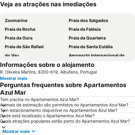
Veja as atrações nas imediações
Ampliar mapa
Zoomarine
Praia dos Salgados
Praia da Rocha
Praia da Falésia
Praia da Oura
Praia da Quarteira
Praia de São Rafael
Praia de Santa Eulália
do Vau
Aeroporto Internacional de Faro - Gago Coutinho
Informações sobre o alojamento
Praia da Galé
slide & splash
R. Oliveira Martins, 8200-619, Albufeira, Portugal
Praia dos Pescadores
Autodrómo Internacional Algarve
Mostrar mais
Vilamoura Marina
Praia da Ilha da Armona
Perguntas frequentes sobre Apartamentos
Balaia Golf Village
Praia do Barril
Azul Mar
de Armação de Pera
Meia Praia
Tem piscina no Apartamentos Azul Mar?
Animais de estimação são permitidos no Apartamentos Azul Mar?
Aldeia das Açoteias
Montechoro
Tem estacionamento disponível no Apartamentos Azul Mar?
Onde está localizado o Apartamentos Azul Mar?
Fuseta(Mar) Beach
De Vilamoura
Quais atrações populares estão perto do Apartamentos Azul Mar?
Olhos de Água
Marina de Portimão
Mostrar mais
Estádio Algarve
Praia do Carvoeiro