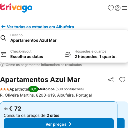
Favoritos
Iniciar
Me
Ver todas as estadias em Albufeira
Destino
Apartamentos Azul Mar
Check-in/out
Hóspedes e quartos
Escolha as datas
2 hóspedes, 1 quarto.
Como os pagamentos influenciam os resultados
Apartamentos Azul Mar
Partilhar
Ad
Aparthotel
8,2
Muito boa
(
509 pontuações
)
3 Estrelas
R. Oliveira Martins, 8200-619, Albufeira, Portugal
€ 72
€ 72
de
de
Consulte os preços de
2 sites
Consulte os preços de
2 sites
Ver preços
Ver preços