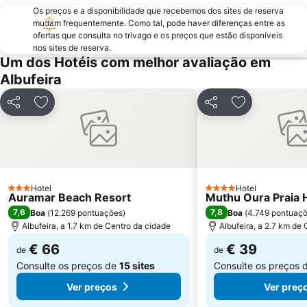
Os preços e a disponibilidade que recebemos dos sites de reserva
Inatel Beach
Marina de Albufeira
mudam frequentemente. Como tal, pode haver diferenças entre as
ofertas que consulta no trivago e os preços que estão disponíveis
AlgarveShopping
Praia da Ilha do Farol
nos sites de reserva.
Praia Dona Ana
Do Alvor
Um dos Hotéis com melhor avaliação em
Albufeira
Ferreiras
Aqualand Algarve
Prainha
Areias de São João
Partilhar
Adicionar aos favoritos
Partilhar
Adicionar aos
Praia do Burgau
Praia de Três Irmãos
Praia de Porto de Mós
Marina de Lagos
Praia do Ancão
Sesmarias
Aveiros
Paderne
Hotel
Hotel
3 Estrelas
4 Estrelas
Auramar Beach Resort
Carvoeiro
Barra da Fuseta Beach
Muthu Oura Praia 
7,6
7,8
Boa
(
12.269 pontuações
)
Boa
(
4.749 pontuaç
Praia Maria Luísa
Vale De Parra
Albufeira, a 1.7 km de Centro da cidade
Albufeira, a 2.7 km de
€ 66
€ 39
de
de
Consulte os preços de
15 sites
Consulte os preços 
Ver preços
Ver preç