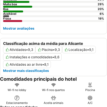
Muito boa
29
%
Boa
20
%
Aceitável
6
%
Fraca
19
%
Mostrar avaliações
Classificação acima da média para Alicante
Atividades
•
9,3
Piscina
•
9,3
Localização
•
9,1
Instalações e comodidades
•
8,6
Atividades ao ar livre
•
8,1
Mostrar mais classificações
Comodidades principais do hotel
Wi-fi no lobby
Wi-fi nos quartos
Piscina
Estacionamento
Aceita animais
A/C