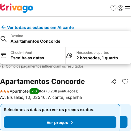
Favoritos
Iniciar
Me
Ver todas as estadias em Alicante
Destino
Apartamentos Concorde
Check-in/out
Hóspedes e quartos
Escolha as datas
2 hóspedes, 1 quarto.
Como os pagamentos influenciam os resultados
Apartamentos Concorde
Partilhar
Ad
Aparthotel
7,6
Boa
(
3.238 pontuações
)
3 Estrelas
Av. Bruselas, 10, 03540, Alicante, Espanha
Selecione as datas para ver os preços exatos.
Selecione as datas para ver os preços exatos.
Ver preços
Ver preços