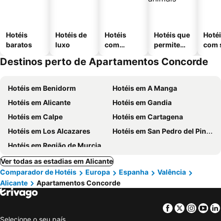
Hotéis
Hotéis de
Hotéis
Hotéis que
Hoté
baratos
luxo
com
permitem
com 
piscinas
animais
Destinos perto de Apartamentos Concorde
Hotéis em Benidorm
Hotéis em A Manga
Hotéis em Alicante
Hotéis em Gandia
Hotéis em Calpe
Hotéis em Cartagena
Hotéis em Los Alcazares
Hotéis em San Pedro del Pinatar
Hotéis em Região de Murcia
Ver todas as estadias em Alicante
Comparador de Hotéis
Europa
Espanha
Valência
Alicante
Apartamentos Concorde
Facebook
Twitter
Insta
Yo
Selecione o seu país