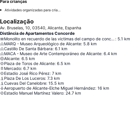
Para crianças
Atividades organizadas para crianças
Localização
Av. Bruselas, 10, 03540, Alicante, Espanha
Distância de Apartamentos Concorde
Monolito en recuerdo de las victimas del campo de concentración de Los Almendros
:
5.1
km
MARQ - Museo Arqueológico de Alicante
:
5.8
km
Castillo De Santa Bárbara
:
6.1
km
MACA - Museo de Arte Contemporáneo de Alicante
:
6.4
km
Alicante
:
6.5
km
Plaza de Toros de Alicante
:
6.5
km
Mercado
:
6.7
km
Estadio José Rico Pérez
:
7
km
Plaza De Los Luceros
:
7.3
km
Cuevas Del Canelobre
:
15.5
km
Aeropuerto de Alicante-Elche Miguel Hernández
:
16
km
Estadio Manuel Martínez Valero
:
24.7
km