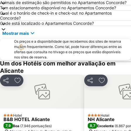
Animais de estimação são permitidos no Apartamentos Concorde?
Avenida Jaime I
Centro
Tem estacionamento disponível no Apartamentos Concorde?
Qual é o horário de check-in e check-out no Apartamentos
Aqua Natura
Comunidad Valenciana day
Concorde?
Gran Playa
Varadero
Onde está localizado o Apartamentos Concorde?
Isla de Tabarca
Estación de Autobuses de Alicante
Mostrar mais
Raco de Loix
Torrellano
Os preços e a disponibilidade que recebemos dos sites de reserva
mudam frequentemente. Como tal, pode haver diferenças entre as
Ermita de Sanz
Casino Mediterráneo
ofertas que consulta no trivago e os preços que estão disponíveis
Campoamor
Parc d'Elx
nos sites de reserva.
Um dos Hotéis com melhor avaliação em
Plaza de Toros de Alicante
Mercado
Alicante
Cala Mal Pas
Albufereta
Arenals del Sol
El Cisne
Partilhar
Adicionar aos favoritos
Partilhar
Adicionar aos
Foietes
de l'Albir
El Carabassi
Estación de tren FGV
Terra Natura
de La Mata
Calas Santa Pola del Este
Hotel
Levante
Hotel
3 Estrelas
4 Estrelas
B&B HOTEL Alicante
NH Alicante
Balcony of the Mediterranean
Casco Antiguo-Santa Cruz
7,9
8,7
Boa
(
7.946 pontuações
)
Excelente
(
6.867 po