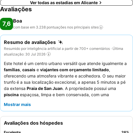
Ver todas as estadias em Alicante
Avaliações
Boa
7,6
com base em 3.238 pontuações nos principais
sites
Resumo de avaliações
Resumido por inteligência artificial a partir de 700+ comentários · Última
atualização: 30 Jul 2026
Este hotel é um centro urbano versátil que atende igualmente a
famílias
,
casais
e
viajantes com orçamento limitado
,
oferecendo uma atmosfera vibrante e acolhedora. O seu maior
trunfo é a sua localização excecional, a apenas 5 minutos a pé
da extensa
Praia de San Juan
. A propriedade possui uma
piscina
espaçosa, limpa e bem conservada, com uma
agradável área ajardinada, ideal para relaxar. Os hóspedes
Mostrar mais
elogiam consistentemente o
staff e o serviço
pela sua
prestabilidade e simpatia, com a equipa da receção a ir muitas
vezes além do esperado. Para uma estadia mais tranquila, os
Avaliações dos hóspedes
hóspedes podem considerar solicitar um quarto virado para o
lado oposto à rua para minimizar o ruído.
Excelente
26
%