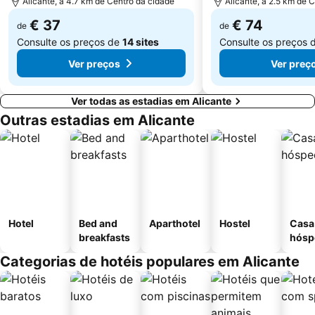
Alicante, a 4.7 km de Centro da cidade
Alicante, a 2.5 km de 
€ 37
€ 74
de
de
Consulte os preços de
14 sites
Consulte os preços 
Ver preços
Ver preç
Ver todas as estadias em Alicante
Outras estadias em Alicante
Hotel
Bed and
Aparthotel
Hostel
Casa
breakfasts
hósp
Categorias de hotéis populares em Alicante