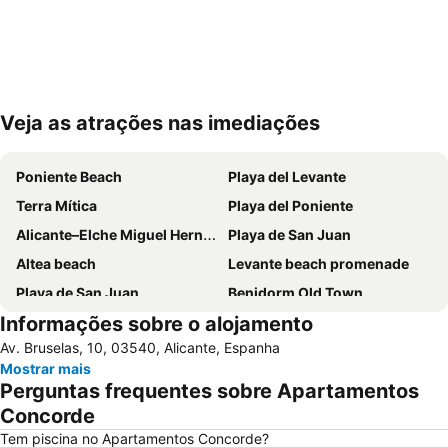
Veja as atrações nas imediações
Ampliar mapa
Poniente Beach
Playa del Levante
Terra Mítica
Playa del Poniente
Alicante–Elche Miguel Hernández Airport
Playa de San Juan
Altea beach
Levante beach promenade
Playa de San Juan
Benidorm Old Town
Informações sobre o alojamento
Benidorm Palace
El Postiguet
Av. Bruselas, 10, 03540, Alicante, Espanha
Estación de autobuses
Centro
Mostrar mais
Isla de Benidorm
Marina de Alicante
Perguntas frequentes sobre Apartamentos
Festilandia
Aqualandia
Concorde
Platja de La Cala de Finestrat
Playa de la Ermita
Tem piscina no Apartamentos Concorde?