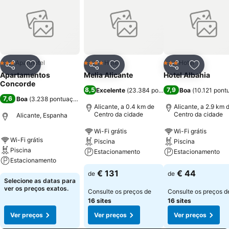
Aparthotel
Hotel
Hotel
3 Estrelas
4 Estrelas
3 Estrelas
Partilhar
Adicionar aos favoritos
Partilhar
Adicionar aos favoritos
Partilhar
Adicionar
Apartamentos
Melia Alicante
Hotel Albahia
Concorde
8,5
7,9
Excelente
(
23.384 pontuações
Boa
)
(
10.121 pont
7,6
Boa
(
3.238 pontuações
)
Alicante, a 0.4 km de
Alicante, a 2.9 km 
Centro da cidade
Centro da cidade
Alicante, Espanha
Wi-Fi grátis
Wi-Fi grátis
Wi-Fi grátis
Piscina
Piscina
Piscina
Estacionamento
Estacionamento
Estacionamento
€ 131
€ 44
de
de
Selecione as datas para
ver os preços exatos.
Consulte os preços de
Consulte os preços d
16 sites
16 sites
Ver preços
Ver preços
Ver preços