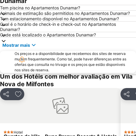
Dunamar
da Samoqueira
Praia da Samouqueira
Tem piscina no Apartamentos Dunamar?
Animais de estimação são permitidos no Apartamentos Dunamar?
Cascatas de Vila Nova de Milfontes
Jardim Publico de Porto Covo
Tem estacionamento disponível no Apartamentos Dunamar?
Qual é o horário de check-in e check-out no Apartamentos
do Malhão
Barragem de Santa-Clara-a-Velha
Dunamar?
Skate Park
Moinho de Vento da Longueira
Onde está localizado o Apartamentos Dunamar?
Vasco da Gama
Porto das Carretas
Mostrar mais
Mina de Ciência - Centro de Ciência Viva do Lousal
Reserva Natural Lagoas de Santo André e da Sancha
Os preços e a disponibilidade que recebemos dos sites de reserva
mudam frequentemente. Como tal, pode haver diferenças entre as
Cabo Sardão
da Amália
ofertas que consulta no trivago e os preços que estão disponíveis
Fonte do Cortiço Beach
Cavaleiro Beach
nos sites de reserva.
Um dos Hotéis com melhor avaliação em Vila
Forte de São Clemente - Milfontes
Dos Buizinhos
Nova de Milfontes
de Amoreira
Museu Mineiro de Lousal
Alteirinhos
do Farol
Partilhar
Adicionar aos favoritos
Partil
Igreja Matriz de Santiago do Cacém
Vale dos Homens
Picota
Canto Mosqueiro Beach
Do Salto
Hotel
H
3 Estrelas
3 Estr