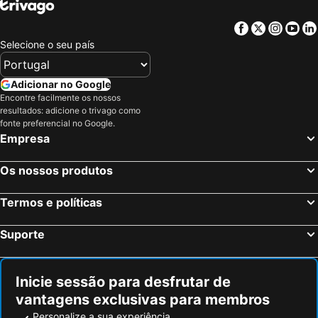
Facebook
Twitter
Insta
Yo
Selecione o seu país
Adicionar no Google
Encontre facilmente os nossos
resultados: adicione o trivago como
fonte preferencial no Google.
Empresa
Os nossos produtos
Termos e políticas
Suporte
Inicie sessão para desfrutar de
vantagens exclusivas para membros
Personalize a sua experiência