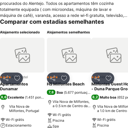
procurados do Alentejo. Todos os apartamentos têm cozinha
totalmente equipada ( com microondas, máquina de lavar e
máquina de café), varanda, acesso a rede wi-fi gratuita, televisão,
Comparar com estadias semelhantes
terraço privativo, elevador, ar condicionado, telefone, sala de estar
comum com mesa de bilhar e garagem.Terá também ao seu dispor
Alojamento selecionado
Alojamentos semelhantes
um cofre e estacionamento gratuito. Ao instalar-se nos
apartamentos Dunamar poderá visitar e desfrutar das praia bem
como as atrações da cidade, nomeadamente o forte de S. Vicente
ou o estuário do rio Mira. Poderá também conhecer peças típicas de
artesanato local como a cestaria ou saborear um prato de peixe,
alimento muito apreciado e utilizado na região.
Aparthotel
Hotel
Hotel
4 Estrelas
4 Estrelas
3 Estrelas
Partilhar
Adicionar aos favoritos
Partilhar
Adicionar aos favoritos
Partilhar
Adicionar
Apartamentos
HS Milfontes Beach
Milfontes Guest H
Dunamar
- Duna Parque Gr
7,8
Boa
(
5.677 pontuações
)
8,6
8,2
Excelente
(
1.451 pontuações
)
Muito boa
(
652 p
Vila Nova de Milfontes,
a 0.5 km de Centro da
Vila Nova de
Vila Nova de Milfon
cidade
Milfontes, Portugal
a 1.0 km de Centro
Wi-Fi grátis
cidade
Wi-Fi grátis
Wi-Fi grátis
Piscina
Estacionamento
Piscina
Spa