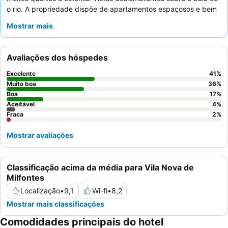
o rio. A propriedade dispõe de apartamentos espaçosos e bem
equipados, muitas vezes incluindo uma
máquina de lavar
Mostrar mais
roupa
, e uma divertida
sala de jogos
para recreação. Os
hóspedes elogiam consistentemente os funcionários
excecionais, particularmente a equipa de receção simpática e
Avaliações dos hóspedes
prestável, e apreciam as excelentes comodidades de cozinha
disponíveis. Para uma experiência verdadeiramente pitoresca,
Excelente
41
%
considere solicitar um quarto com
vistas para a baía ou para o
Muito boa
36
%
rio
Boa
.
17
%
Aceitável
4
%
Fraca
2
%
Mostrar avaliações
Classificação acima da média para Vila Nova de
Milfontes
Localização
•
9,1
Wi-fi
•
8,2
Mostrar mais classificações
Comodidades principais do hotel