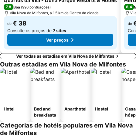
Quartos da Vila - Duna Parque Resorts & Hotels
Herd
7,8
8,4
Boa
(
996 pontuações
)
M
Vila Nova de Milfontes, a 1.5 km de Centro da cidade
Vil
€ 38
de
de
Consulte os preços de
7 sites
Con
Ver preços
Ver todas as estadias em Vila Nova de Milfontes
Outras estadias em Vila Nova de Milfontes
Hotel
Bed and
Aparthotel
Hostel
Casa
breakfasts
hósp
Categorias de hotéis populares em Vila Nova
de Milfontes