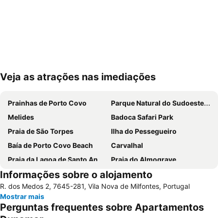
Veja as atrações nas imediações
Ampliar mapa
Prainhas de Porto Covo
Parque Natural do Sudoeste Alentejano e Costa Vicentina
Melides
Badoca Safari Park
Praia de São Torpes
Ilha do Pessegueiro
Baía de Porto Covo Beach
Carvalhal
Praia da Lagoa de Santo André
Praia do Almograve
Informações sobre o alojamento
Praia da Zambujeira do Mar
Praia de Odeceixe
R. dos Medos 2, 7645-281, Vila Nova de Milfontes, Portugal
Praia da Arrifana
Costa de Santo André Beach
Mostrar mais
Baiona Beach
do Monte Clérigo
Perguntas frequentes sobre Apartamentos
Praia das Furnas
Ilha do Pessegueiro Beach