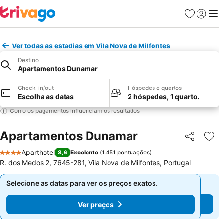
Favoritos
Iniciar
Me
Ver todas as estadias em Vila Nova de Milfontes
Destino
Apartamentos Dunamar
Check-in/out
Hóspedes e quartos
Escolha as datas
2 hóspedes, 1 quarto.
Como os pagamentos influenciam os resultados
Apartamentos Dunamar
Partilhar
Ad
Aparthotel
8,6
Excelente
(
1.451 pontuações
)
4 Estrelas
R. dos Medos 2, 7645-281, Vila Nova de Milfontes, Portugal
Selecione as datas para ver os preços exatos.
Selecione as datas para ver os preços exatos.
Ver preços
Ver preços