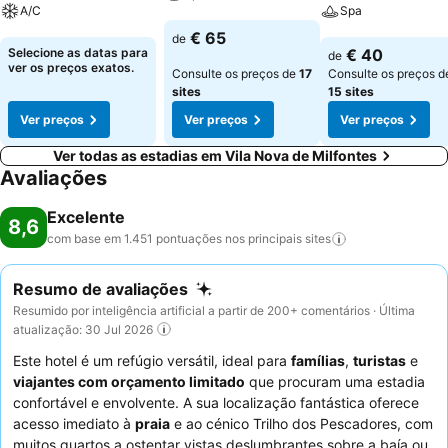
A/C
Spa
Ver preços
€ 65
de
Ver preços
Ver preços
Selecione as datas para
€ 40
de
ver os preços exatos.
Consulte os preços de
17
Consulte os preços d
sites
15 sites
Ver preços
Ver preços
Ver preços
Ver todas as estadias em Vila Nova de Milfontes
Avaliações
Excelente
8,6
com base em 1.451 pontuações nos principais
sites
Resumo de avaliações
Resumido por inteligência artificial a partir de 200+ comentários · Última
atualização: 30 Jul 2026
Este hotel é um refúgio versátil, ideal para
famílias
,
turistas
e
viajantes com orçamento limitado
que procuram uma estadia
confortável e envolvente. A sua localização fantástica oferece
acesso imediato à
praia
e ao cénico Trilho dos Pescadores, com
muitos quartos a ostentar vistas deslumbrantes sobre a baía ou