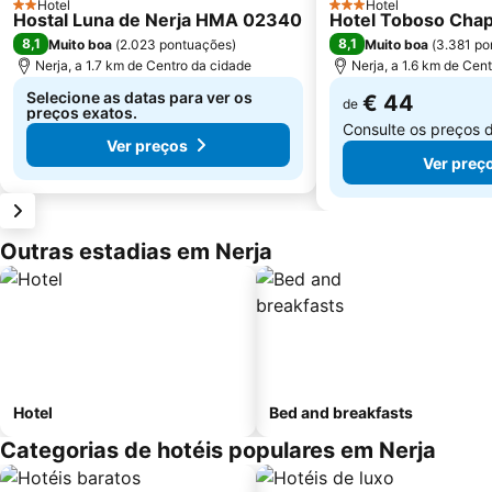
Hotel
Hotel
2 Estrelas
3 Estrelas
Hostal Luna de Nerja HMA 02340
Hotel Toboso Chap
8,1
8,1
Muito boa
(
2.023 pontuações
)
Muito boa
(
3.381 po
Nerja, a 1.7 km de Centro da cidade
Nerja, a 1.6 km de Cen
Selecione as datas para ver os
€ 44
de
preços exatos.
Consulte os preços 
Ver preços
Ver preç
Outras estadias em Nerja
Hotel
Bed and breakfasts
Categorias de hotéis populares em Nerja