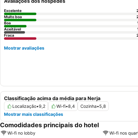
Avaliações dos hóspedes
Excelente
Muito boa
Boa
Aceitável
Fraca
Mostrar avaliações
Classificação acima da média para Nerja
Localização
•
9,2
Wi-fi
•
8,4
Cozinha
•
5,8
Mostrar mais classificações
Comodidades principais do hotel
Wi-fi no lobby
Wi-fi nos quar