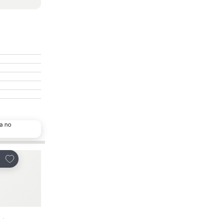
a no
Adicionar aos favoritos
Adicionar aos favor
tilhar
Partilhar