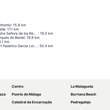
nthomiz
:
15.8
km
stle
:
17.1
km
Ermita de Nuestra Señora de los Remedios
:
19.5
km
rqués de Beniel
:
19.8
km
.1
km
Granada Airport Federico Garcia Lorca
:
50.4
km
Ampliar mapa
Centro
La Malagueta
laza
Puerto de Málaga
Burriana Beach
Catedral da Encarnação
Pedregalejo