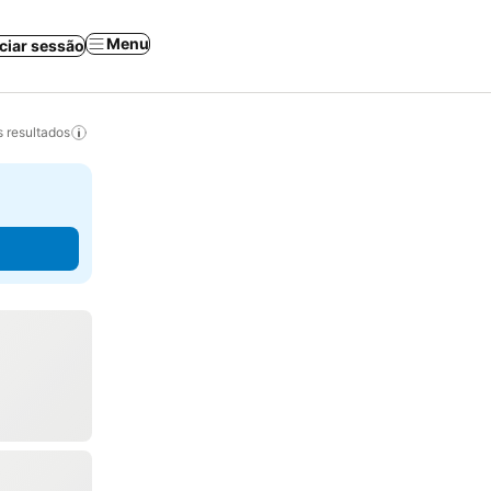
Menu
iciar sessão
 resultados