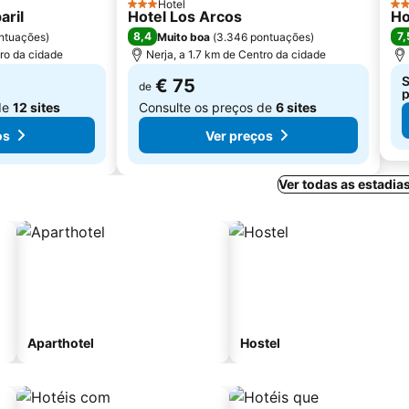
Hotel
3 Estrelas
3 E
aril
Hotel Los Arcos
Ho
8,4
7,
ntuações
)
Muito boa
(
3.346 pontuações
)
tro da cidade
Nerja, a 1.7 km de Centro da cidade
S
€ 75
de
p
de
12 sites
Consulte os preços de
6 sites
os
Ver preços
Ver todas as estadia
Aparthotel
Hostel