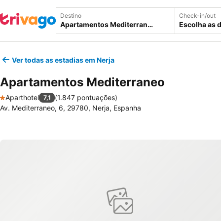
Destino
Check-in/out
Escolha as 
Ver todas as estadias em Nerja
Apartamentos Mediterraneo
Aparthotel
(
1.847 pontuações
)
7,1
1 Estrelas
Av. Mediterraneo, 6, 29780, Nerja, Espanha