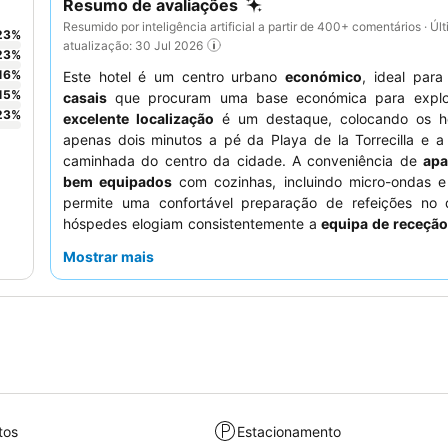
Resumo de avaliações
Resumido por inteligência artificial a partir de 400+ comentários · Úl
23
%
atualização: 30 Jul 2026
23
%
16
%
Este hotel é um centro urbano
económico
, ideal par
15
%
casais
que procuram uma base económica para explor
23
%
excelente localização
é um destaque, colocando os h
apenas dois minutos a pé da Playa de la Torrecilla e a
caminhada do centro da cidade. A conveniência de
apa
bem equipados
com cozinhas, incluindo micro-ondas e f
permite uma confortável preparação de refeições no 
hóspedes elogiam consistentemente a
equipa de receção
e prestável
e a deliciosa comida servida no restauran
Mostrar mais
térreo. Para aqueles que viajam de carro, o
estacionamen
prontamente disponível adjacente ao hotel é uma
significativa.
tos
Estacionamento