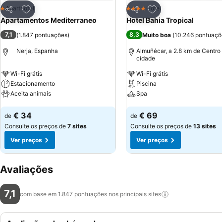
Adicionar aos favoritos
Adicionar aos favor
Aparthotel
Hotel
1 Estrelas
4 Estrelas
Partilhar
Partilhar
Apartamentos Mediterraneo
Hotel Bahia Tropical
7,1
8,3
(
1.847 pontuações
)
Muito boa
(
10.246 pontuaçõ
Nerja, Espanha
Almuñécar, a 2.8 km de Centro
cidade
Wi-Fi grátis
Wi-Fi grátis
Estacionamento
Piscina
Aceita animais
Spa
Ver preços
Ver preços
€ 34
€ 69
de
de
Consulte os preços de
7 sites
Consulte os preços de
13 sites
Ver preços
Ver preços
Avaliações
7,1
com base em 1.847 pontuações nos principais
sites