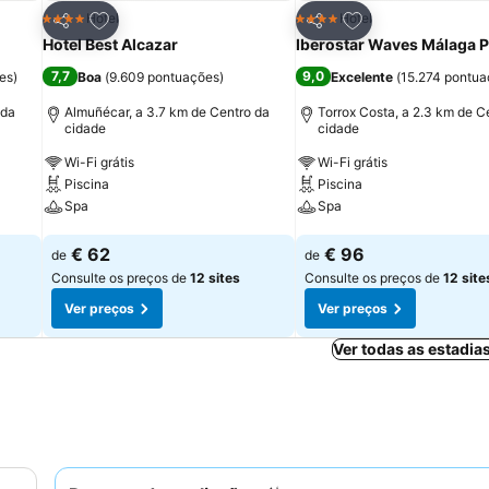
itos
Adicionar aos favoritos
Adicionar aos fav
Hotel
Hotel
4 Estrelas
4 Estrelas
Partilhar
Partilhar
Hotel Best Alcazar
Iberostar Waves Málaga P
7,7
9,0
es
)
Boa
(
9.609 pontuações
)
Excelente
(
15.274 pontu
 da
Almuñécar, a 3.7 km de Centro da
Torrox Costa, a 2.3 km de C
cidade
cidade
Wi-Fi grátis
Wi-Fi grátis
Piscina
Piscina
Spa
Spa
Ver preços
Ver preços
€ 62
€ 96
de
de
Consulte os preços de
12 sites
Consulte os preços de
12 site
Ver preços
Ver preços
Ver todas as estadia