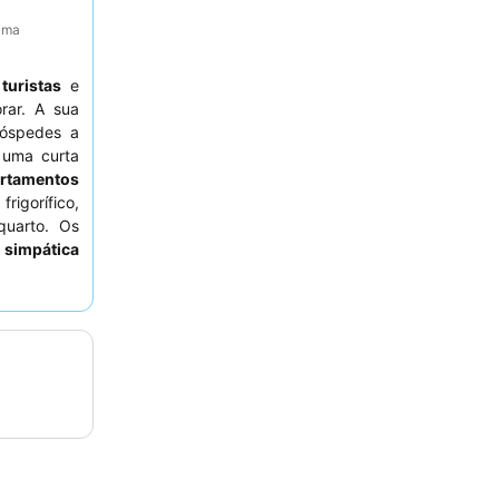
tima
a
turistas
e
ar. A sua
óspedes a
 uma curta
rtamentos
rigorífico,
quarto. Os
 simpática
te do piso
to público
 vantagem