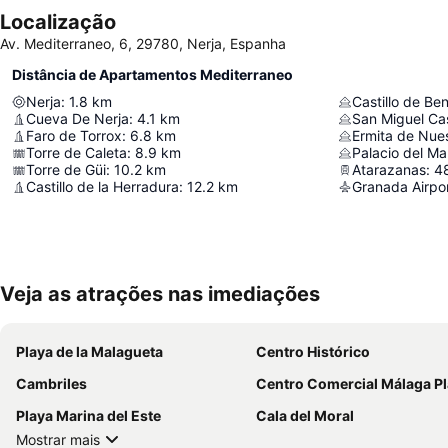
Localização
Av. Mediterraneo, 6, 29780, Nerja, Espanha
Distância de Apartamentos Mediterraneo
Nerja
:
1.8
km
Castillo de Be
Cueva De Nerja
:
4.1
km
San Miguel Ca
Faro de Torrox
:
6.8
km
Torre de Caleta
:
8.9
km
Palacio del Ma
Torre de Güi
:
10.2
km
Atarazanas
:
48
Castillo de la Herradura
:
12.2
km
Veja as atrações nas imediações
Playa de la Malagueta
Centro Histórico
Cambriles
Centro Comercial Málaga P
Playa Marina del Este
Cala del Moral
Mostrar mais