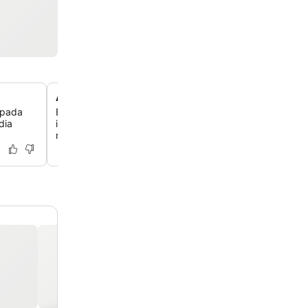
Acesso ao centro de Nerja
ipada
Explore o coração da cidade com uma caminhada de 5 
dia
icônico Balcón de Europa e tenha fácil acesso a super
restaurantes locais próximos.