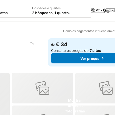
Hóspedes e quartos
PT · €
In
datas
2 hóspedes, 1 quarto.
Como os pagamentos influenciam os
Adicionar aos favoritos
€ 34
de
Partilhar
Consulte os preços de
7 sites
Ver preços