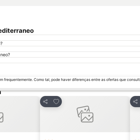
editerraneo
o?
aneo?
m frequentemente. Como tal, pode haver diferenças entre as ofertas que consult
a
avoritos
Adicionar aos favoritos
Partilhar
Par