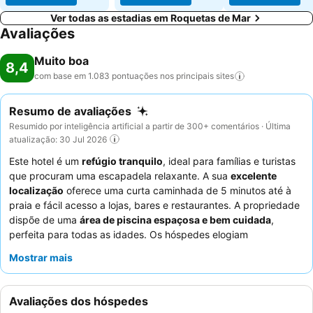
Ver todas as estadias em Roquetas de Mar
Avaliações
Muito boa
8,4
com base em 1.083 pontuações nos principais
sites
Resumo de avaliações
Resumido por inteligência artificial a partir de 300+ comentários · Última
atualização: 30 Jul 2026
Este hotel é um
refúgio tranquilo
, ideal para famílias e turistas
que procuram uma escapadela relaxante. A sua
excelente
localização
oferece uma curta caminhada de 5 minutos até à
praia e fácil acesso a lojas, bares e restaurantes. A propriedade
dispõe de uma
área de piscina espaçosa e bem cuidada
,
perfeita para todas as idades. Os hóspedes elogiam
consistentemente os
funcionários atenciosos e simpáticos
e
Mostrar mais
apreciam a conveniência do bar no local. Para uma estadia mais
tranquila, considere pedir um quarto com vista para o jardim.
Avaliações dos hóspedes