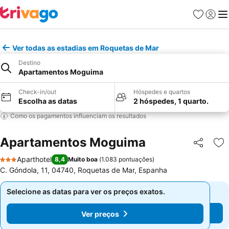
Favoritos
Iniciar
Me
Ver todas as estadias em Roquetas de Mar
Destino
Apartamentos Moguima
Check-in/out
Hóspedes e quartos
Escolha as datas
2 hóspedes, 1 quarto.
Como os pagamentos influenciam os resultados
Apartamentos Moguima
Partilhar
Ad
Aparthotel
8,4
Muito boa
(
1.083 pontuações
)
3 Estrelas
C. Góndola, 11, 04740, Roquetas de Mar, Espanha
Selecione as datas para ver os preços exatos.
Selecione as datas para ver os preços exatos.
Ver preços
Ver preços