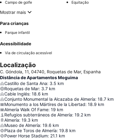
Campo de golfe
Equitação
Mostrar mais
Para crianças
Parque infantil
Acessibilidade
Via de circulação acessível
Localização
C. Góndola, 11, 04740, Roquetas de Mar, Espanha
Distância de Apartamentos Moguima
Castillo de Santa Ana
:
3.5
km
Roquetas de Mar
:
3.7
km
Cable Inglés
:
18.6
km
Conjunto Monumental la Alcazaba de Almería
:
18.7
km
Monumento a los Mártires de la Libertad
:
18.9
km
Almería Walk Of Fame
:
19
km
Refugios subterráneos de Almería
:
19.2
km
Almería
:
19.3
km
Museo de Almería
:
19.6
km
Plaza de Toros de Almería
:
19.8
km
Power Horse Stadium
:
21.1
km