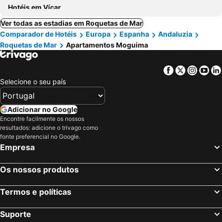
Hotéis em Vícar
Ver todas as estadias em Roquetas de Mar
Comparador de Hotéis
Europa
Espanha
Andaluzia
Roquetas de Mar
Apartamentos Moguima
Facebook
Twitter
Insta
Yo
Selecione o seu país
Adicionar no Google
Encontre facilmente os nossos
resultados: adicione o trivago como
fonte preferencial no Google.
Empresa
Os nossos produtos
Termos e políticas
Suporte