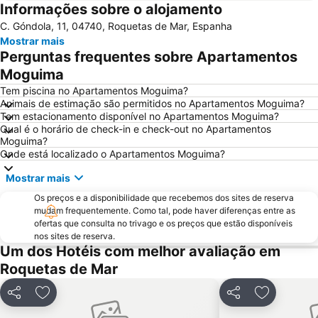
Informações sobre o alojamento
Playa de los Genoveses
Parque Natural Cabo de Gata
C. Góndola, 11, 04740, Roquetas de Mar, Espanha
Urbanización Roquetas de Mar
Monsúl
Mostrar mais
Puerto de Roquetas de Mar
Palacio Municipal de los Juegos Mediterráneos
Perguntas frequentes sobre Apartamentos
Balerma
Zapillo
Moguima
San Telmo
Tagarete
Tem piscina no Apartamentos Moguima?
Animais de estimação são permitidos no Apartamentos Moguima?
Las Marinas-El Solanillo
El Puerto-Las Lomas
Tem estacionamento disponível no Apartamentos Moguima?
Qual é o horário de check-in e check-out no Apartamentos
El Faro
Punta Entinas - Sabinar
Moguima?
Puerto Deportivo Almerimar
Los Almendros
Onde está localizado o Apartamentos Moguima?
Torrecárdenas
San Miguel de Cabo de Gata
Mostrar mais
Os preços e a disponibilidade que recebemos dos sites de reserva
mudam frequentemente. Como tal, pode haver diferenças entre as
ofertas que consulta no trivago e os preços que estão disponíveis
nos sites de reserva.
Um dos Hotéis com melhor avaliação em
Roquetas de Mar
Partilhar
Adicionar aos favoritos
Partilhar
Adicionar 