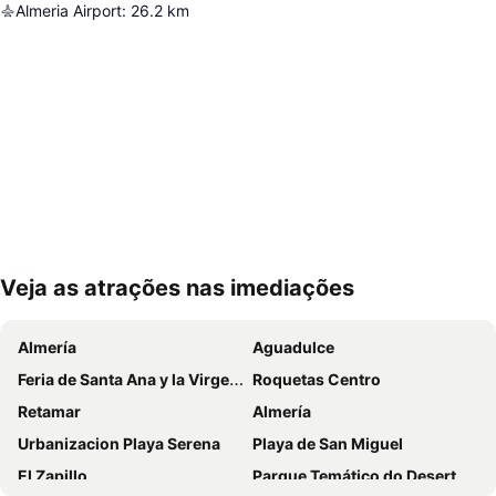
Almeria Airport
:
26.2
km
Veja as atrações nas imediações
Ampliar mapa
Almería
Aguadulce
Feria de Santa Ana y la Virgen del Carmen
Roquetas Centro
Retamar
Almería
Urbanizacion Playa Serena
Playa de San Miguel
El Zapillo
Parque Temático do Deserto de Tabernas