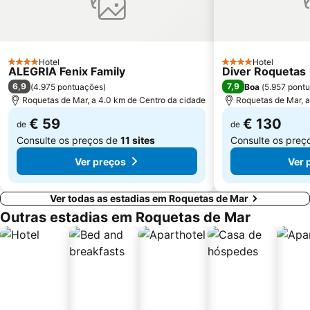
Hotel
Hotel
4 Estrelas
4 Estrelas
ALEGRIA Fenix Family
Diver Roquetas
6,9
7,9
(
4.975 pontuações
)
Boa
(
5.957 pont
Roquetas de Mar, a 4.0 km de Centro da cidade
Roquetas de Mar, a
€ 59
€ 130
de
de
Consulte os preços de
11 sites
Consulte os preç
Ver preços
Ver 
Ver todas as estadias em Roquetas de Mar
Outras estadias em Roquetas de Mar