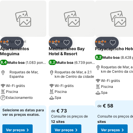
Aparthotel
Hotel
Hotel
3 Estrelas
4 Estrelas
4 Estrelas
Partilhar
Adicionar aos favoritos
Partilhar
Adicionar aos favoritos
Partilhar
Adicionar
Apartamentos
Mediterraneo Bay
Playacapricho Hot
Moguima
Hotel & Resort
8,2
Muito boa
(
8.428 
8,4
8,2
Muito boa
(
1.083 pontuações
Muito boa
)
(
6.739 pontuações
)
Roquetas de Mar, a
km de Centro da c
Roquetas de Mar,
Roquetas de Mar, a 2.1
Espanha
km de Centro da cidade
Wi-Fi grátis
Wi-Fi grátis
Wi-Fi grátis
Piscina
Piscina
Piscina
Spa
Estacionamento
Spa
Ver preços
€ 58
de
Ver preços
Ver preços
Selecione as datas para
€ 73
de
ver os preços exatos.
Consulte os preços de
Consulte os preços 
12 sites
sites
Ver preços
Ver preços
Ver preços