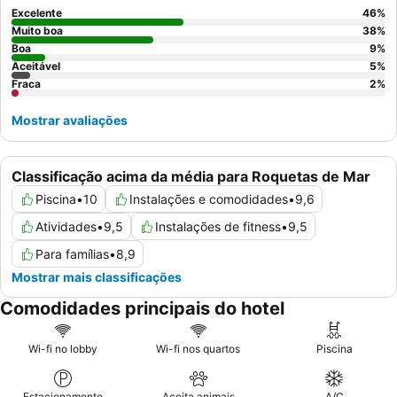
Excelente
46
%
Muito boa
38
%
Boa
9
%
Aceitável
5
%
Fraca
2
%
Mostrar avaliações
Classificação acima da média para Roquetas de Mar
Piscina
•
10
Instalações e comodidades
•
9,6
Atividades
•
9,5
Instalações de fitness
•
9,5
Para famílias
•
8,9
Mostrar mais classificações
Comodidades principais do hotel
Wi-fi no lobby
Wi-fi nos quartos
Piscina
Estacionamento
Aceita animais
A/C