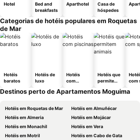
Hotel
Bed and
Aparthotel
Casa de
Apar
breakfasts
hóspedes
Categorias de hotéis populares em Roquetas
de Mar
Hotéis
Hotéis de
Hotéis
Hotéis que
Hoté
baratos
luxo
com
permitem
com 
piscinas
animais
Destinos perto de Apartamentos Moguima
Hotéis em Roquetas de Mar
Hotéis em Almuñécar
Hotéis em Almeria
Hotéis em Mojácar
Hotéis em Monachil
Hotéis em Vera
Hotéis em Motril
Hotéis em Cabo de Gata