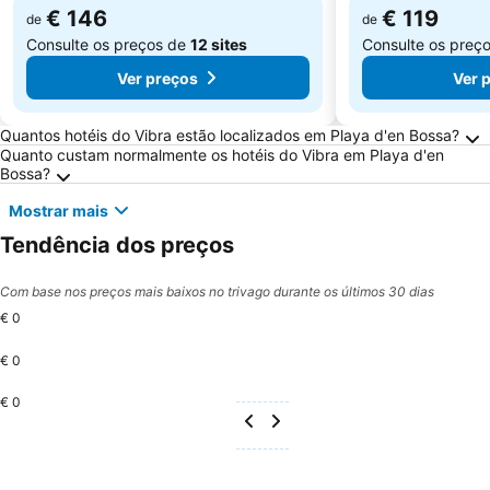
€ 146
€ 119
de
de
Consulte os preços de
12 sites
Consulte os preç
Ver preços
Ver 
Perguntas Frequentes sobre Playa d'en Bossa
Quantos hotéis do Vibra estão localizados em Playa d'en Bossa?
Quanto custam normalmente os hotéis do Vibra em Playa d'en
Bossa?
Mostrar mais
Tendência dos preços
Com base nos preços mais baixos no trivago durante os últimos 30 dias
€ 0
€ 0
€ 0