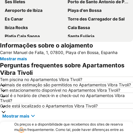
Ses Illetes
Porto de Santo Antonio de Portmany
Aeroporto de Ibiza
Playa d'en Bossa
Es Canar
Torre des Carregador de Sal
Ibiza Rocks
Cala Bassa
Platja Cala Saona
Santa Eulària
Informações sobre o alojamento
Sa Real
Es Pujols
Carrer Manuel de Falla, 1, 07800, Playa d'en Bossa, Espanha
Migjorn
Port d'Eivissa
Mostrar mais
Bora Bora Ibiza
Cala Llonga
Perguntas frequentes sobre Apartamentos
Ses Figueretes
Dalt Vila
Vibra Tivoli
Caló des Moro
Cala Saladeta
Tem piscina no Apartamentos Vibra Tivoli?
Animais de estimação são permitidos no Apartamentos Vibra Tivoli?
Talamanca
Platja de Sant Antoni o Platja des Reguero
Tem estacionamento disponível no Apartamentos Vibra Tivoli?
Qual é o horário de check-in e check-out no Apartamentos Vibra
Cala Tarida Beach
Club Nàutic Sant Antoni de Portmany
Tivoli?
Cala d'Hort
Can Bossa
Onde está localizado o Apartamentos Vibra Tivoli?
Casino de Ibiza
Festes de Sant Antoni de Portmany
Mostrar mais
Port de Sant Miquel
Es Llimoners
Os preços e a disponibilidade que recebemos dos sites de reserva
mudam frequentemente. Como tal, pode haver diferenças entre as
Ses Salines
Llevant