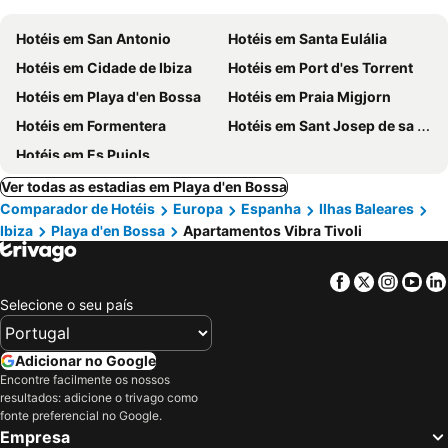
Hotéis em San Antonio
Hotéis em Santa Eulália
Hotéis em Cidade de Ibiza
Hotéis em Port d'es Torrent
Hotéis em Playa d'en Bossa
Hotéis em Praia Migjorn
Hotéis em Formentera
Hotéis em Sant Josep de sa Talaia
Hotéis em Es Pujols
Ver todas as estadias em Playa d'en Bossa
Comparador de Hotéis
Europa
Espanha
Ilhas Baleares
Ibiza
Playa d'en Bossa
Apartamentos Vibra Tivoli
Facebook
Twitter
Insta
Yo
Selecione o seu país
Adicionar no Google
Encontre facilmente os nossos
resultados: adicione o trivago como
fonte preferencial no Google.
Empresa