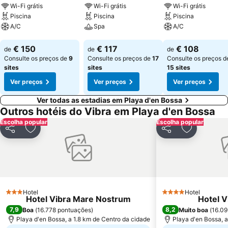
Wi-Fi grátis
Wi-Fi grátis
Wi-Fi grátis
Piscina
Piscina
Piscina
A/C
Spa
A/C
Ver preços
Ver preços
Ver preços
€ 150
€ 117
€ 108
de
de
de
Consulte os preços de
9
Consulte os preços de
17
Consulte os preços d
sites
sites
15 sites
Ver preços
Ver preços
Ver preços
Ver todas as estadias em Playa d'en Bossa
Outros hotéis do Vibra em Playa d'en Bossa
Escolha popular
Escolha popular
Partilhar
Adicionar aos favoritos
Partilhar
Adicionar 
Hotel
Hotel
3 Estrelas
4 Estrelas
Hotel Vibra Mare Nostrum
Hotel V
7,9
8,2
Boa
(
16.778 pontuações
)
Muito boa
(
16.09
Playa d'en Bossa, a 1.8 km de Centro da cidade
Playa d'en Bossa, 