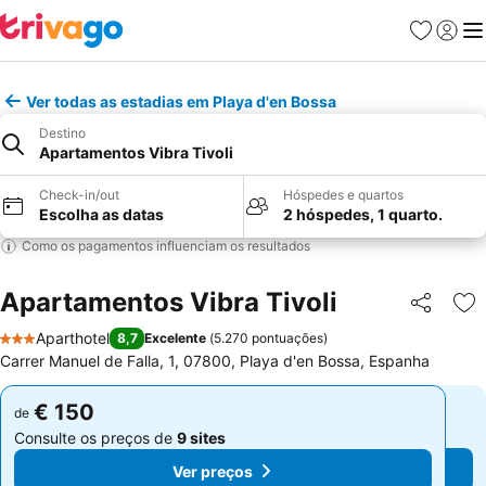
Favoritos
Iniciar
Me
Ver todas as estadias em Playa d'en Bossa
Destino
Apartamentos Vibra Tivoli
Check-in/out
Hóspedes e quartos
Escolha as datas
2 hóspedes, 1 quarto.
Como os pagamentos influenciam os resultados
Apartamentos Vibra Tivoli
Partilhar
Ad
Aparthotel
8,7
Excelente
(
5.270 pontuações
)
3 Estrelas
Carrer Manuel de Falla, 1, 07800, Playa d'en Bossa, Espanha
€ 150
€ 150
de
de
Consulte os preços de
9 sites
Consulte os preços de
9 sites
Ver preços
Ver preços