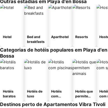
Outras estadias em Playa d'en Bossa
Hotel
Bed and
Aparthotel
Resorts
Host
breakfasts
Categorias de hotéis populares em Playa d'en
Bossa
Hotéis
Hotéis de
Hotéis
Hotéis que
Hoté
baratos
luxo
com
permitem
com 
piscinas
animais
Destinos perto de Apartamentos Vibra Tivoli