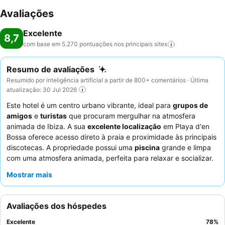
Avaliações
Excelente
8,7
com base em 5.270 pontuações nos principais
sites
Resumo de avaliações
Resumido por inteligência artificial a partir de 800+ comentários · Última
atualização: 30 Jul 2026
Este hotel é um centro urbano vibrante, ideal para
grupos de
amigos
e
turistas
que procuram mergulhar na atmosfera
animada de Ibiza. A sua
excelente localização
em Playa d'en
Bossa oferece acesso direto à praia e proximidade às principais
discotecas. A propriedade possui uma
piscina
grande e limpa
com uma atmosfera animada, perfeita para relaxar e socializar.
Os hóspedes elogiam consistentemente os
funcionários
Mostrar mais
acolhedores e atenciosos
e o buffet de pequeno-almoço
diversificado e de alta qualidade, que inclui ovos e omeletes
preparados na hora. Para quem procura as melhores vistas,
Avaliações dos hóspedes
considere pedir um quarto num andar superior com vista parcial
para o mar.
Excelente
78
%