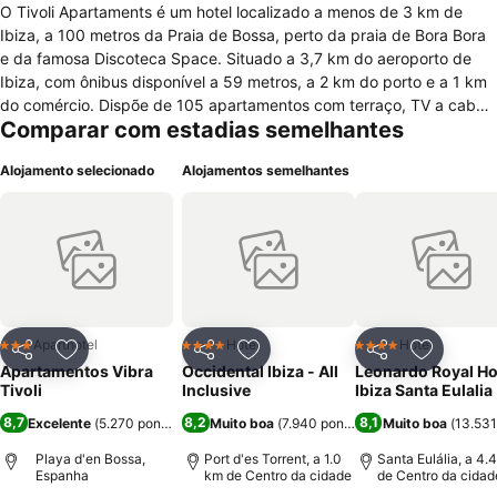
O Tivoli Apartaments é um hotel localizado a menos de 3 km de
Ibiza, a 100 metros da Praia de Bossa, perto da praia de Bora Bora
e da famosa Discoteca Space. Situado a 3,7 km do aeroporto de
Ibiza, com ônibus disponível a 59 metros, a 2 km do porto e a 1 km
do comércio. Dispõe de 105 apartamentos com terraço, TV a cabo,
Comparar com estadias semelhantes
ar condicionado, frigobar, casa de banho completo,kitchenette e
sofá cama. Instalações com piscina externa, piscina infantil, aluguel
Alojamento selecionado
Alojamentos semelhantes
de scooters, recepção 24 hs, jardim, terraço, elevador, cofre, sala
de bagagem, solário, bilhar, aluguel de carros e motos, fax, Xerox,
serviço de bilheteria, tênis de mesa, câmbio, equipe multilíngüe,
serviço de concierge, business Center e posto de turismo. Existem
muitos bares, desportos náuticos(mergulho, vela e outros), as praias
As Caleta, Figueretas e Calo d’em Serra estão por perto. Passeios no
Monumento a Los Corsários, Castle of Ibiza, Aquamar Water Park, El
Divino, Pacha e Ibiza Yoga e alguns restaurantes nos arredores
Aparthotel
Hotel
Hotel
3 Estrelas
4 Estrelas
4 Estrelas
Partilhar
Adicionar aos favoritos
Partilhar
Adicionar aos favoritos
Partilhar
Adicionar
como o La Paloma, Bistro La Plaza, Cote Sud SC, Nassau Beach
Apartamentos Vibra
Occidental Ibiza - All
Leonardo Royal Ho
Club, Moorea e Ciao Ciao.
Tivoli
Inclusive
Ibiza Santa Eulalia
8,7
8,2
8,1
Excelente
(
5.270 pontuações
Muito boa
)
(
7.940 pontuações
Muito boa
)
(
13.531
Playa d'en Bossa,
Port d'es Torrent, a 1.0
Santa Eulália, a 4.
Espanha
km de Centro da cidade
de Centro da cidad