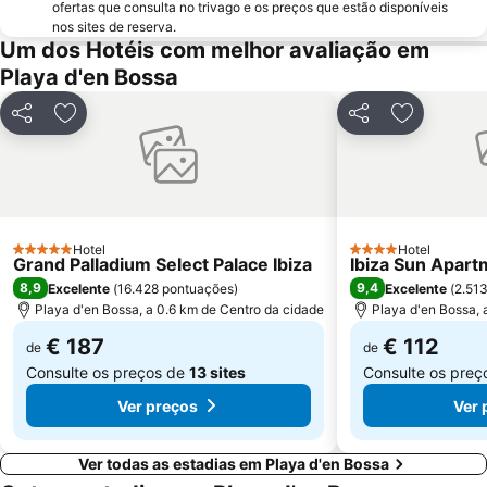
ofertas que consulta no trivago e os preços que estão disponíveis
Cala Llenya
Ses Figueres
nos sites de reserva.
Um dos Hotéis com melhor avaliação em
Es Cavallet
Cala San Vicente
Playa d'en Bossa
La Punta
Puerto Deportivo Ibiza Nueva
Puerto Deportivo Marina Botafoch
Eivissa Medieval
Partilhar
Adicionar aos favoritos
Partilhar
Adicionar 
Sant Francesc Xavier
Es Soto
Passeig Vara de Rey
Platja d Es Canar
Cala Benirrás
S'Arenal Petit
Can Sifre
Es Viver
Hotel
Hotel
5 Estrelas
4 Estrelas
Grand Palladium Select Palace Ibiza
Ibiza Sun Apart
Space Ibiza
Sa Blanca Dona
8,9
9,4
Excelente
(
16.428 pontuações
)
Excelente
(
2.51
Playa d'en Bossa, a 0.6 km de Centro da cidade
Playa d'en Bossa, 
€ 187
€ 112
de
de
Consulte os preços de
13 sites
Consulte os pre
Ver preços
Ver 
Ver todas as estadias em Playa d'en Bossa