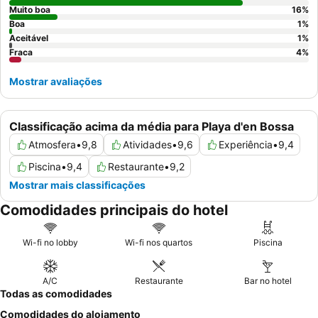
Muito boa
16
%
Boa
1
%
Aceitável
1
%
Fraca
4
%
Mostrar avaliações
Classificação acima da média para Playa d'en Bossa
Atmosfera
•
9,8
Atividades
•
9,6
Experiência
•
9,4
Piscina
•
9,4
Restaurante
•
9,2
Mostrar mais classificações
Comodidades principais do hotel
Wi-fi no lobby
Wi-fi nos quartos
Piscina
A/C
Restaurante
Bar no hotel
Todas as comodidades
Comodidades do alojamento