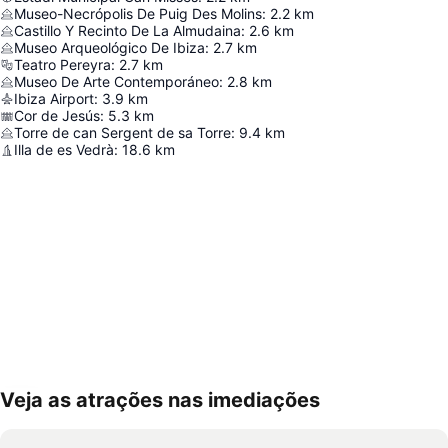
Museo-Necrópolis De Puig Des Molins
:
2.2
km
Castillo Y Recinto De La Almudaina
:
2.6
km
Museo Arqueológico De Ibiza
:
2.7
km
Teatro Pereyra
:
2.7
km
Museo De Arte Contemporáneo
:
2.8
km
Ibiza Airport
:
3.9
km
Cor de Jesús
:
5.3
km
Torre de can Sergent de sa Torre
:
9.4
km
Illa de es Vedrà
:
18.6
km
Veja as atrações nas imediações
Ampliar mapa