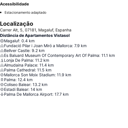
Acessibilidade
Estacionamento adaptado
Localização
Carrer Alt, 5, 07181, Magaluf, Espanha
Distância de Apartamentos Vistasol
Magaluf
:
0.4
km
Fundació Pilar i Joan Miró a Mallorca
:
7.9
km
Bellver Castle
:
9.2
km
Es Baluard Museum Of Contemporary Art Of Palma
:
11.1
km
Lonja De Palma
:
11.2
km
Almudaina Palace
:
11.4
km
Palma Cathedral
:
11.5
km
Mallorca Son Moix Stadium
:
11.9
km
Palma
:
12.4
km
Coliseo Balear
:
13.2
km
Estadi Balear
:
14
km
Palma De Mallorca Airport
:
17.7
km