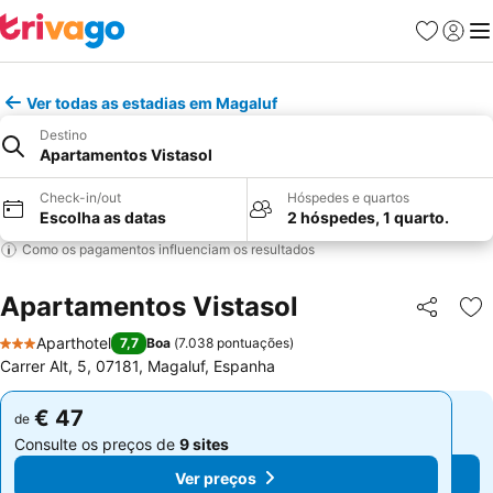
Favoritos
Iniciar
Me
Ver todas as estadias em Magaluf
Destino
Apartamentos Vistasol
Check-in/out
Hóspedes e quartos
Escolha as datas
2 hóspedes, 1 quarto.
Como os pagamentos influenciam os resultados
Apartamentos Vistasol
Partilhar
Ad
Aparthotel
7,7
Boa
(
7.038 pontuações
)
3 Estrelas
Carrer Alt, 5, 07181, Magaluf, Espanha
€ 47
€ 47
de
de
Consulte os preços de
9 sites
Consulte os preços de
9 sites
Ver preços
Ver preços