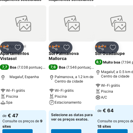
Aparthotel
Hotel
Hotel
3 Estrelas
4 Estrelas
4 Estrelas
Partilhar
Adicionar aos favoritos
Partilhar
Adicionar aos favoritos
Partilhar
Adicionar
Apartamentos
Sol Palmanova
Sol Guadalupe
Vistasol
Mallorca
8,1
Muito boa
(
7.194
7,7
7,6
Boa
(
7.038 pontuações
)
Boa
(
7.546 pontuações
)
Magaluf, a 0.5 km 
Centro da cidade
Magaluf, Espanha
Palmanova, a 1.2 km de
Centro da cidade
Wi-Fi grátis
Wi-Fi grátis
Wi-Fi grátis
Piscina
Piscina
Piscina
A/C
Spa
Estacionamento
Ver preços
€ 64
de
Ver preços
Ver preços
€ 47
Selecione as datas para
de
ver os preços exatos.
Consulte os preços de
9
Consulte os preços d
sites
18 sites