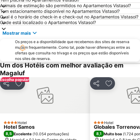
Animais de estimação são permitidos no Apartamentos Vistasol?
Cala Blanca - Platja de Palmanova
Platja Palmira o Platja Peguera Palmira o Platja des Pouet
Tem estacionamento disponível no Apartamentos Vistasol?
Qual é o horário de check-in e check-out no Apartamentos Vistasol?
Puerto de Valdemossa - Sa Marina
Paseo Marítimo
Onde está localizado o Apartamentos Vistasol?
Placa Major
Ballonfahrt mit All in One Mallorca
Mostrar mais
Santa Catalina
Centro Comercial Porto Pi
Os preços e a disponibilidade que recebemos dos sites de reserva
Les Meravelles
Aqualand
mudam frequentemente. Como tal, pode haver diferenças entre as
ofertas que consulta no trivago e os preços que estão disponíveis
San Sebastián
Cala Pi' de Llucmajor
nos sites de reserva.
Portals Vells
Club Marítim San Antonio de la Playa
Um dos Hotéis com melhor avaliação em
Magaluf
Pabisa Beach Club
Sant Jordi
Escolha popular
Catedral de Sa Seu
Centre
Partilhar
Adicionar aos favoritos
Partilhar
Adicionar aos
Portixol
Palma Aquarium
Mega Park
Platja La Romana o Platja Peguera Romana o Platja dels Morts
Son Peretó
Passeios por Palma de Mallorca
RIU Center
Ballermann 6
Hotel
Hotel
4 Estrelas
3 Estrelas
Hotel Samos
Cala Deiá
Ses Covetes
Globales Torrenov
8,5
8,1
Excelente
(
10.054 pontuações
)
Muito boa
(
1.724 po
Port de Portals
Club Nàutic Santa Ponça
Magaluf, a 0.1 km de Centro da cidade
Magaluf, a 0.8 km de C