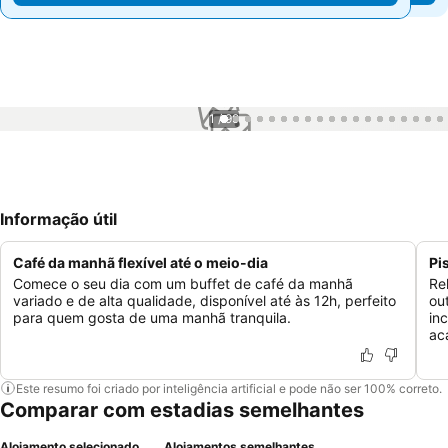
1 / 99
Informação útil
Café da manhã flexível até o meio-dia
Pi
Comece o seu dia com um buffet de café da manhã
Re
variado e de alta qualidade, disponível até às 12h, perfeito
ou
para quem gosta de uma manhã tranquila.
in
ac
Este resumo foi criado por inteligência artificial e pode não ser 100% correto.
Comparar com estadias semelhantes
Alojamento selecionado
Alojamentos semelhantes