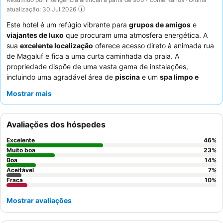
atualização: 30 Jul 2026
Este hotel é um refúgio vibrante para
grupos de amigos
e
viajantes de luxo
que procuram uma atmosfera energética. A
sua
excelente localização
oferece acesso direto à animada rua
de Magaluf e fica a uma curta caminhada da praia. A
propriedade dispõe de uma vasta gama de instalações,
incluindo uma agradável área de
piscina
e um
spa limpo e
acolhedor
para relaxar. Os hóspedes destacam
Mostrar mais
consistentemente o
staff e o serviço
como uma caraterística de
destaque, com a equipa da receção frequentemente elogiada
pela sua postura acolhedora, e o
serviço de cocktails
recebe
Avaliações dos hóspedes
inúmeras menções pelos seus "cocktails super bons". Para uma
estadia mais tranquila, considere pedir um quarto virado para o
Excelente
46
%
lado oposto da rua principal.
Muito boa
23
%
Boa
14
%
Aceitável
7
%
Fraca
10
%
Mostrar avaliações