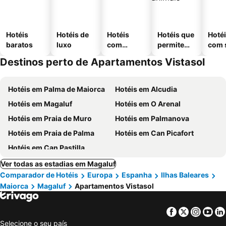
Hotéis
Hotéis de
Hotéis
Hotéis que
Hoté
baratos
luxo
com
permitem
com 
piscinas
animais
Destinos perto de Apartamentos Vistasol
Hotéis em Palma de Maiorca
Hotéis em Alcudia
Hotéis em Magaluf
Hotéis em O Arenal
Hotéis em Praia de Muro
Hotéis em Palmanova
Hotéis em Praia de Palma
Hotéis em Can Picafort
Hotéis em Can Pastilla
Ver todas as estadias em Magaluf
Comparador de Hotéis
Europa
Espanha
Ilhas Baleares
Maiorca
Magaluf
Apartamentos Vistasol
Facebook
Twitter
Insta
Yo
Selecione o seu país