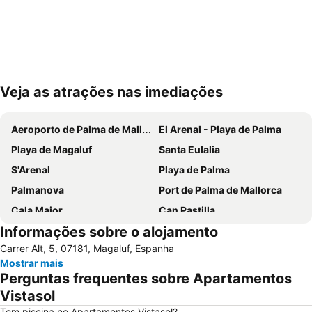
Veja as atrações nas imediações
Ampliar mapa
Aeroporto de Palma de Mallorca
El Arenal - Playa de Palma
Playa de Magaluf
Santa Eulalia
S'Arenal
Playa de Palma
Palmanova
Port de Palma de Mallorca
Cala Major
Can Pastilla
Informações sobre o alojamento
Es Trenc
Puerto de Port de Soller
Carrer Alt, 5, 07181, Magaluf, Espanha
Golf de Andratx
Santa Ponça
Mostrar mais
Platja de Torà o Platja Peguera Torà
Polígono de Levante
Perguntas frequentes sobre Apartamentos
Platja de Palma
Riu Centre Palace
Vistasol
Cala Comtessa
House of Katmandu
Tem piscina no Apartamentos Vistasol?