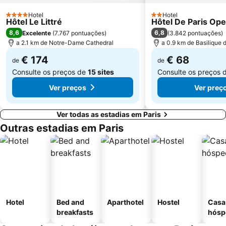
Moulin Rouge
Gare de Neuilly - Porte Maillot Metro Station
Hotel
Hotel
4 Estrelas
2 Estrelas
Hôtel Le Littré
Hôtel De Paris Ope
8,6
6,8
Excelente
(
7.767 pontuações
)
(
3.842 pontuações
)
a 2.1 km de Notre-Dame Cathedral
a 0.9 km de Basilique
€ 174
€ 68
de
de
Consulte os preços de
15 sites
Consulte os preços 
Ver preços
Ver preç
Ver todas as estadias em Paris
Outras estadias em Paris
Hotel
Bed and
Aparthotel
Hostel
Casa
breakfasts
hósp