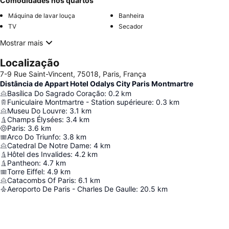
Comodidades nos quartos
Máquina de lavar louça
Banheira
TV
Secador
Mostrar mais
Localização
7-9 Rue Saint-Vincent, 75018, Paris, França
Distância de Appart Hotel Odalys City Paris Montmartre
Basílica Do Sagrado Coração
:
0.2
km
Funiculaire Montmartre - Station supérieure
:
0.3
km
Museu Do Louvre
:
3.1
km
Champs Élysées
:
3.4
km
Paris
:
3.6
km
Arco Do Triunfo
:
3.8
km
Catedral De Notre Dame
:
4
km
Hôtel des Invalides
:
4.2
km
Pantheon
:
4.7
km
Torre Eiffel
:
4.9
km
Catacombs Of Paris
:
6.1
km
Aeroporto De Paris - Charles De Gaulle
:
20.5
km