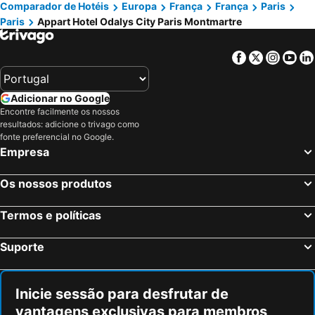
Comparador de Hotéis
Europa
França
França
Paris
Paris
Appart Hotel Odalys City Paris Montmartre
Facebook
Twitter
Insta
Yo
Adicionar no Google
Encontre facilmente os nossos
resultados: adicione o trivago como
fonte preferencial no Google.
Empresa
Os nossos produtos
Termos e políticas
Suporte
Inicie sessão para desfrutar de
vantagens exclusivas para membros