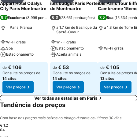
Partilhar
Adicionar aos favoritos
Partilhar
Adicionar aos favoritos
Partilhar
Adicionar
Appart Hotel Odalys
ibis budget Paris Porte
ibis Paris Tour Eiff
City Paris Montmartre
de Montmartre
Cambronne 15èm
8,7
6,0
7,5
Excelente
(
3.996 pontuações
)
(
28.661 pontuações
)
Boa
(
15.534 pont
Paris, França
a 1.7 km de Basilique du
a 1.3 km de Torre Ei
Sacré-Coeur
Wi-Fi grátis
Wi-Fi grátis
Spa
Estacionamento
Wi-Fi grátis
Estacionamento
Aceita animais
€ 106
€ 53
€ 105
de
de
de
Consulte os preços de
Consulte os preços de
Consulte os preços d
14 sites
14 sites
13 sites
Ver preços
Ver preços
Ver preços
Ver todas as estadias em Paris
Tendência dos preços
Com base nos preços mais baixos no trivago durante os últimos 30 dias
€ 1.2
04