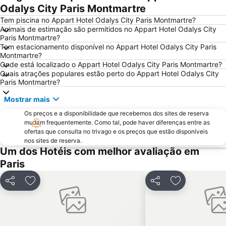
Paris Expo Porte de Versailles
5th district Panthéon
Odalys City Paris Montmartre
Stade de France
Montparnasse
Tem piscina no Appart Hotel Odalys City Paris Montmartre?
Animais de estimação são permitidos no Appart Hotel Odalys City
7th district Palais Bourbon
15th district Vaugirard
Paris Montmartre?
Tem estacionamento disponível no Appart Hotel Odalys City Paris
Disney Village
3rd district Temple
Montmartre?
14th district Observatoire
Bercy
Onde está localizado o Appart Hotel Odalys City Paris Montmartre?
Quais atrações populares estão perto do Appart Hotel Odalys City
4th district Hôtel-de-Ville
Colina de Montmartre
Paris Montmartre?
18th district la Butte-Montmartre
11th district Popincourt
Mostrar mais
Notre-Dame Cathedral
Centre commercial International Val d'Europe
Os preços e a disponibilidade que recebemos dos sites de reserva
2nd district la Bourse
Palais des Congrès de Paris
mudam frequentemente. Como tal, pode haver diferenças entre as
ofertas que consulta no trivago e os preços que estão disponíveis
Palais Garnier Opera National de Paris
La Défense
nos sites de reserva.
Um dos Hotéis com melhor avaliação em
Les Halles
Nation Metro Station
Paris
Galerias Lafayette Paris Haussmann
Jardim de Luxemburgo
St-Germain-des-Prés
10th district Entrepôt
Partilhar
Adicionar aos favoritos
Partilhar
Adicionar aos
16th district Passy
Châtelet Metro Station
Gare de Lyon Metro Station
Montparnasse Train station
12th district Reuilly
Parc des Princes