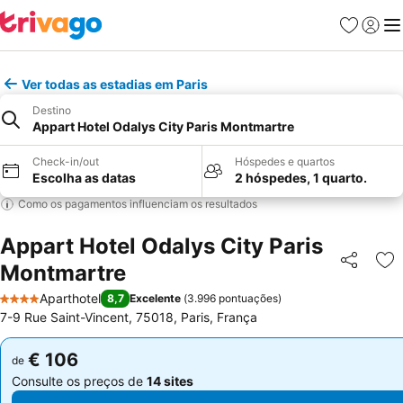
Favoritos
Iniciar
Me
Ver todas as estadias em Paris
Destino
Appart Hotel Odalys City Paris Montmartre
Check-in/out
Hóspedes e quartos
Escolha as datas
2 hóspedes, 1 quarto.
Como os pagamentos influenciam os resultados
Appart Hotel Odalys City Paris
Montmartre
Partilhar
Ad
Aparthotel
8,7
Excelente
(
3.996 pontuações
)
4 Estrelas
7-9 Rue Saint-Vincent, 75018, Paris, França
€ 106
€ 106
de
de
Consulte os preços de
14 sites
Consulte os preços de
14 sites