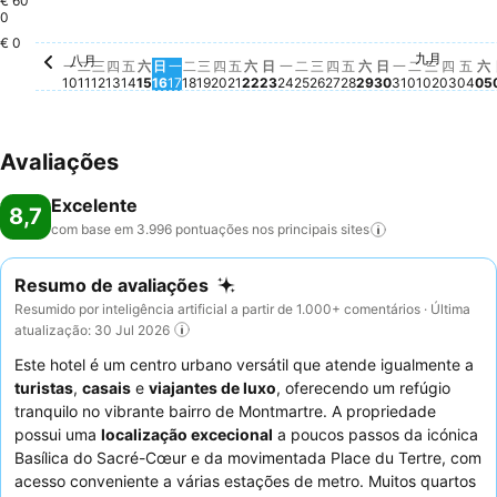
€ 60
0
€ 0
星期
€ 2
星
€
九月
星期三, 
€ 200
星期二, 九
€ 179
八月
星期四
€ 162
星期三, 八月 12
€ 147
星期五, 八月 14
€ 146
星期六, 八月 15
€ 155
星期一, 八月 17
€ 150
星期三, 八月 19
€ 151
星期四, 八月 20
€ 146
星期五, 八月 21
€ 155
星期六, 八月 22
€ 153
星期四, 八月 27
€ 150
星期五, 八月 28
€ 146
星期一, 八月 10
€ 143
星期二, 八月 11
€ 140
星期四, 八月 13
€ 143
星期二, 八月 18
€ 144
星期日, 八月 23
€ 144
星期一, 八月 24
€ 135
星期二, 八月 25
€ 137
星期三, 八月 26
€ 143
星期六, 八月 29
€ 140
星期一, 八月 
€ 142
星期日, 八月 16
€ 122
星期日, 八月 3
€ 121
一
二
三
四
五
六
日
一
二
三
四
五
六
日
一
二
三
四
五
六
日
一
二
三
四
五
六
10
11
12
13
14
15
16
17
18
19
20
21
22
23
24
25
26
27
28
29
30
31
01
02
03
04
05
Avaliações
Excelente
8,7
com base em 3.996 pontuações nos principais
sites
Resumo de avaliações
Resumido por inteligência artificial a partir de 1.000+ comentários · Última
atualização: 30 Jul 2026
Este hotel é um centro urbano versátil que atende igualmente a
turistas
,
casais
e
viajantes de luxo
, oferecendo um refúgio
tranquilo no vibrante bairro de Montmartre. A propriedade
possui uma
localização excecional
a poucos passos da icónica
Basílica do Sacré-Cœur e da movimentada Place du Tertre, com
acesso conveniente a várias estações de metro. Muitos quartos