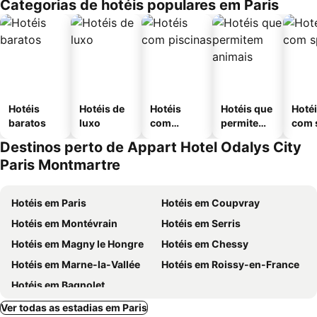
Categorias de hotéis populares em Paris
Hotéis
Hotéis de
Hotéis
Hotéis que
Hoté
baratos
luxo
com
permitem
com 
piscinas
animais
Destinos perto de Appart Hotel Odalys City
Paris Montmartre
Hotéis em Paris
Hotéis em Coupvray
Hotéis em Montévrain
Hotéis em Serris
Hotéis em Magny le Hongre
Hotéis em Chessy
Hotéis em Marne-la-Vallée
Hotéis em Roissy-en-France
Hotéis em Bagnolet
Ver todas as estadias em Paris