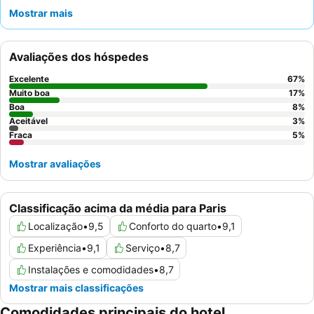
dispõem de
kitchenettes bem equipadas
, proporcionando
Mostrar mais
flexibilidade para os hóspedes que preferem preparar as suas
próprias refeições. Os hóspedes elogiam consistentemente a
equipa do hotel pela sua excecional cordialidade e atenção, e o
Avaliações dos hóspedes
buffet de pequeno-almoço
pela sua variedade e qualidade.
Para uma experiência verdadeiramente indulgente, considere
Excelente
67
%
reservar um quarto que inclua acesso à
área de spa
com
Muito boa
17
%
hammam e jacuzzi.
Boa
8
%
Aceitável
3
%
Fraca
5
%
Mostrar avaliações
Classificação acima da média para Paris
Localização
•
9,5
Conforto do quarto
•
9,1
Experiência
•
9,1
Serviço
•
8,7
Instalações e comodidades
•
8,7
Mostrar mais classificações
Comodidades principais do hotel