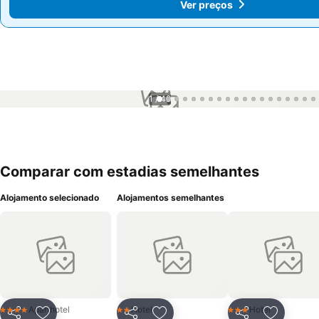
Ver preços
Ver preços
1 / 49
Comparar com estadias semelhantes
Alojamento selecionado
Alojamentos semelhantes
Aparthotel
Hotel
Hotel
4 Estrelas
2 Estrelas
3 Estrelas