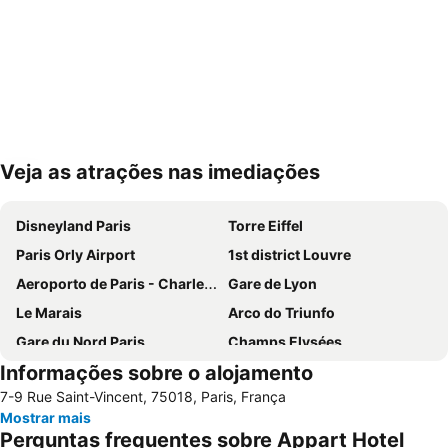
Veja as atrações nas imediações
Ampliar mapa
Disneyland Paris
Torre Eiffel
Paris Orly Airport
1st district Louvre
Aeroporto de Paris - Charles de Gaulle
Gare de Lyon
Le Marais
Arco do Triunfo
Gare du Nord Paris
Champs Elysées
Informações sobre o alojamento
58 tour eiffel
Quartier Latin
7-9 Rue Saint-Vincent, 75018, Paris, França
8th district Élysée
9th district Opéra
Mostrar mais
Museu do Louvre
6th district Luxembourg
Perguntas frequentes sobre Appart Hotel