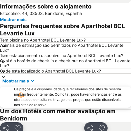
Informações sobre o alojamento
Benidorm Palace
Playa Arenal-Bol
Estocolmo, 44, 03503, Benidorm, Espanha
El Postiguet
Estación de autobuses
Mostrar mais
Centro
Isla de Benidorm
Perguntas frequentes sobre Aparthotel BCL
Marina de Alicante
Levante o La Fossa
Levante Lux
Festilandia
Aqualandia
Tem piscina no Aparthotel BCL Levante Lux?
Animais de estimação são permitidos no Aparthotel BCL Levante
Platja de La Cala de Finestrat
Playa de la Ermita
Lux?
Tem estacionamento disponível no Aparthotel BCL Levante Lux?
Avenida Jaime I
Aqua Natura
Qual é o horário de check-in e check-out no Aparthotel BCL Levante
Centro
Comunidad Valenciana day
Lux?
Onde está localizado o Aparthotel BCL Levante Lux?
El Portet
Port de Denia
Mostrar mais
Cala Granadella
Raco de Loix
Os preços e a disponibilidade que recebemos dos sites de reserva
Estación de Autobuses de Alicante
Ermita de Sanz
mudam frequentemente. Como tal, pode haver diferenças entre as
Parc d'Elx
Marina de Denia
ofertas que consulta no trivago e os preços que estão disponíveis
nos sites de reserva.
Campoamor
Casino Mediterráneo
Um dos Hotéis com melhor avaliação em
Guardamar
Cala Mal Pas
Benidorm
Puerto de Jávea
Plaza de Toros de Alicante
Partilhar
Partilhar