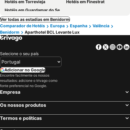
Hotéis em Torrevieja
Hotéis em Finestrat
Hotéis em Guardamar do Segura
Ver todas as estadias em Benidorm
Comparador de Hotéis
Europa
Espanha
Valência
Benidorm
Aparthotel BCL Levante Lux
Facebook
Twitter
Insta
Yo
Selecione o seu país
Adicionar no Google
Encontre facilmente os nossos
resultados: adicione o trivago como
fonte preferencial no Google.
Empresa
Os nossos produtos
Termos e políticas