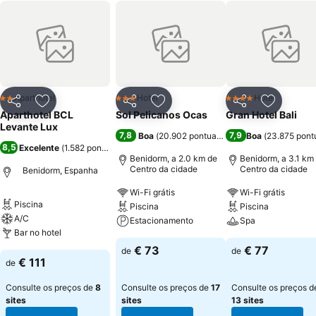
Aparthotel
Hotel
Hotel
2 Estrelas
3 Estrelas
4 Estrelas
Partilhar
Adicionar aos favoritos
Partilhar
Adicionar aos favoritos
Partilhar
Adicionar
Aparthotel BCL
Sol Pelicanos Ocas
Gran Hotel Bali
Levante Lux
7,8
7,9
Boa
(
20.902 pontuações
)
Boa
(
23.875 pont
8,5
Excelente
(
1.582 pontuações
)
Benidorm, a 2.0 km de
Benidorm, a 3.1 km
Centro da cidade
Centro da cidade
Benidorm, Espanha
Wi-Fi grátis
Wi-Fi grátis
Piscina
Piscina
Piscina
A/C
Estacionamento
Spa
Bar no hotel
€ 73
€ 77
de
de
€ 111
de
Consulte os preços de
8
Consulte os preços de
17
Consulte os preços d
sites
sites
13 sites