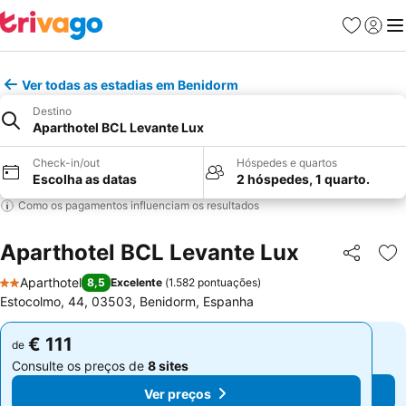
Favoritos
Iniciar
Me
Ver todas as estadias em Benidorm
Destino
Aparthotel BCL Levante Lux
Check-in/out
Hóspedes e quartos
Escolha as datas
2 hóspedes, 1 quarto.
Como os pagamentos influenciam os resultados
Aparthotel BCL Levante Lux
Partilhar
Ad
Aparthotel
8,5
Excelente
(
1.582 pontuações
)
2 Estrelas
Estocolmo, 44, 03503, Benidorm, Espanha
€ 111
€ 111
de
de
Consulte os preços de
8 sites
Consulte os preços de
8 sites
Ver preços
Ver preços