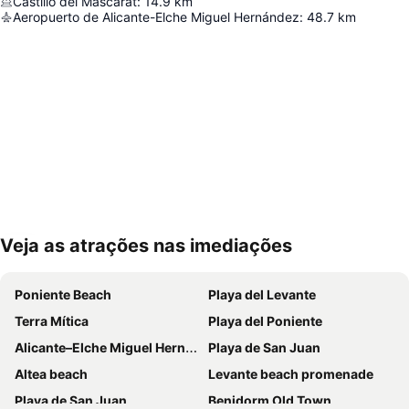
Castillo del Mascarat
:
14.9
km
Aeropuerto de Alicante-Elche Miguel Hernández
:
48.7
km
Veja as atrações nas imediações
Ampliar mapa
Poniente Beach
Playa del Levante
Terra Mítica
Playa del Poniente
Alicante–Elche Miguel Hernández Airport
Playa de San Juan
Altea beach
Levante beach promenade
Playa de San Juan
Benidorm Old Town