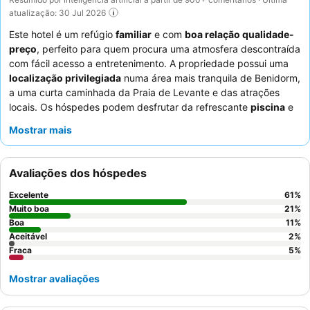
atualização: 30 Jul 2026
Este hotel é um refúgio
familiar
e com
boa relação qualidade-
preço
, perfeito para quem procura uma atmosfera descontraída
com fácil acesso a entretenimento. A propriedade possui uma
localização privilegiada
numa área mais tranquila de Benidorm,
a uma curta caminhada da Praia de Levante e das atrações
locais. Os hóspedes podem desfrutar da refrescante
piscina
e
das convenientes
instalações de lavandaria
. O staff recebe
Mostrar mais
consistentemente muitos elogios pelo seu serviço simpático e
prestável, e o bar oferece preços apelativos numa seleção
diversificada de bebidas. Para uma experiência mais tranquila,
Avaliações dos hóspedes
considere solicitar um quarto longe da área da piscina.
Excelente
61
%
Muito boa
21
%
Boa
11
%
Aceitável
2
%
Fraca
5
%
Mostrar avaliações