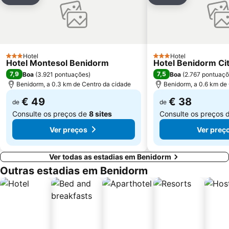
Adicionar aos favoritos
Adicionar aos
Mercado
Foietes
de l'Albir
Cala de Moraig
Albufereta
Arenals del Sol
Gandía
Estación de tren FGV
Hotel
Hotel
3 Estrelas
3 Estrelas
Hotel Montesol Benidorm
Hotel Benidorm Ci
Terra Natura
El Carabassi
7,9
7,5
Boa
(
3.921 pontuações
)
Boa
(
2.767 pontuaç
Benidorm, a 0.3 km de Centro da cidade
Benidorm, a 0.6 km de
€ 49
€ 38
de
de
Consulte os preços de
8 sites
Consulte os preços 
Ver preços
Ver preç
Ver todas as estadias em Benidorm
Outras estadias em Benidorm