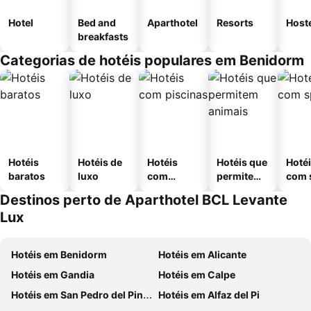
Hotel
Bed and
Aparthotel
Resorts
Host
breakfasts
Categorias de hotéis populares em Benidorm
Hotéis
Hotéis de
Hotéis
Hotéis que
Hoté
baratos
luxo
com
permitem
com 
piscinas
animais
Destinos perto de Aparthotel BCL Levante
Lux
Hotéis em Benidorm
Hotéis em Alicante
Hotéis em Gandia
Hotéis em Calpe
Hotéis em San Pedro del Pinatar
Hotéis em Alfaz del Pi