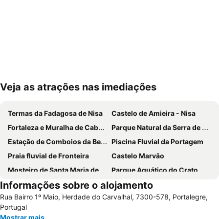
Veja as atrações nas imediações
Ampliar mapa
Termas da Fadagosa de Nisa
Castelo de Amieira - Nisa
Fortaleza e Muralha de Cabeço de Vide
Parque Natural da Serra de São Mamede
Estação de Comboios da Beirã
Piscina Fluvial da Portagem
Praia fluvial de Fronteira
Castelo Marvão
Mosteiro de Santa Maria de Flor da Rosa
Parque Aquático do Crato
Informações sobre o alojamento
Castelo de Elvas
Ponte Romana da Portagem
Rua Bairro 1º Maio, Herdade do Carvalhal, 7300-578, Portalegre,
Central de Camionagem de Estremoz
Igreja da Aldeia Velha
Portugal
Centro Lazer da Portagem
Igreja do Convento de Santo António
Mostrar mais