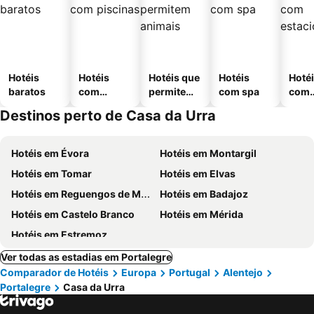
Hotéis
Hotéis
Hotéis que
Hotéis
Hoté
baratos
com
permitem
com spa
com
piscinas
animais
esta
Destinos perto de Casa da Urra
ment
Hotéis em Évora
Hotéis em Montargil
Hotéis em Tomar
Hotéis em Elvas
Hotéis em Reguengos de Monsaraz
Hotéis em Badajoz
Hotéis em Castelo Branco
Hotéis em Mérida
Hotéis em Estremoz
Ver todas as estadias em Portalegre
Comparador de Hotéis
Europa
Portugal
Alentejo
Portalegre
Casa da Urra