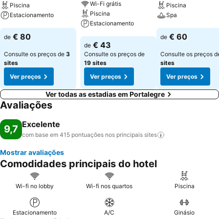
Wi-Fi grátis
Piscina
Piscina
Piscina
Estacionamento
Spa
Estacionamento
Ver preços
Ver preços
€ 80
€ 60
de
de
Ver preços
€ 43
de
Consulte os preços de
3
Consulte os preços de
Consulte os preços 
sites
19 sites
sites
Ver preços
Ver preços
Ver preços
Ver todas as estadias em Portalegre
Avaliações
Excelente
9,7
com base em 415 pontuações nos principais
sites
Mostrar avaliações
Comodidades principais do hotel
Wi-fi no lobby
Wi-fi nos quartos
Piscina
Estacionamento
A/C
Ginásio