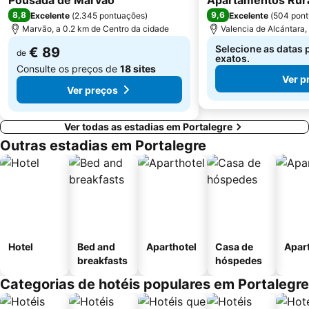
Pousada de Marvao
Apartamentos Rura
8,8
9,6
Excelente
(
2.345 pontuações
)
Excelente
(
504 pon
Marvão, a 0.2 km de Centro da cidade
Valencia de Alcántara,
Selecione as datas 
€ 89
de
exatos.
Consulte os preços de
18 sites
Ver p
Ver preços
Ver todas as estadias em Portalegre
Outras estadias em Portalegre
Hotel
Bed and
Aparthotel
Casa de
Apar
breakfasts
hóspedes
Categorias de hotéis populares em Portalegre