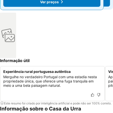
Ver preços
Ver preços
Informação útil
Experiência rural portuguesa autêntica
Vi
Mergulhe no verdadeiro Portugal com uma estadia nesta
Ap
propriedade única, que oferece uma fuga tranquila em
pa
meio a uma bela paisagem natural.
pi
Este resumo foi criado por inteligência artificial e pode não ser 100% correto.
Informação sobre o Casa da Urra