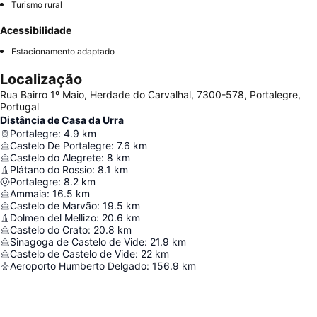
Turismo rural
Acessibilidade
Estacionamento adaptado
Localização
Rua Bairro 1º Maio, Herdade do Carvalhal, 7300-578, Portalegre,
Portugal
Distância de Casa da Urra
Portalegre
:
4.9
km
Castelo De Portalegre
:
7.6
km
Castelo do Alegrete
:
8
km
Plátano do Rossio
:
8.1
km
Portalegre
:
8.2
km
Ammaia
:
16.5
km
Castelo de Marvão
:
19.5
km
Dolmen del Mellizo
:
20.6
km
Castelo do Crato
:
20.8
km
Sinagoga de Castelo de Vide
:
21.9
km
Castelo de Castelo de Vide
:
22
km
Aeroporto Humberto Delgado
:
156.9
km