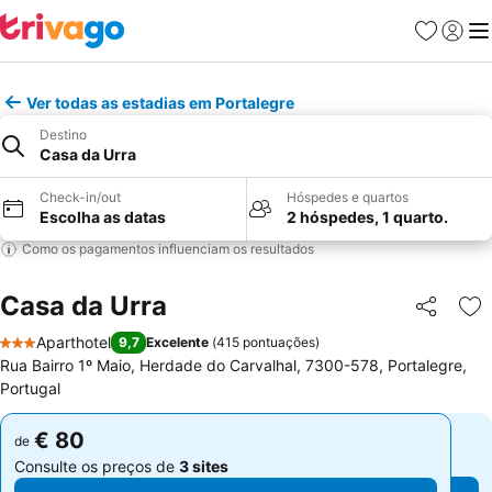
Favoritos
Iniciar
Me
Ver todas as estadias em Portalegre
Destino
Casa da Urra
Check-in/out
Hóspedes e quartos
Escolha as datas
2 hóspedes, 1 quarto.
Como os pagamentos influenciam os resultados
Casa da Urra
Partilhar
Ad
Aparthotel
9,7
Excelente
(
415 pontuações
)
3 Estrelas
Rua Bairro 1º Maio, Herdade do Carvalhal, 7300-578, Portalegre,
Portugal
€ 80
€ 80
de
de
Consulte os preços de
3 sites
Consulte os preços de
3 sites