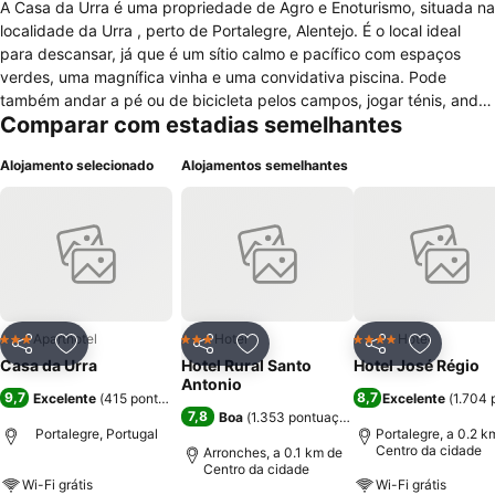
A Casa da Urra é uma propriedade de Agro e Enoturismo, situada na
localidade da Urra , perto de Portalegre, Alentejo. É o local ideal
para descansar, já que é um sítio calmo e pacífico com espaços
verdes, uma magnífica vinha e uma convidativa piscina. Pode
também andar a pé ou de bicicleta pelos campos, jogar ténis, andar
Comparar com estadias semelhantes
a cavalo ou de charrete. Visite-nos!
Alojamento selecionado
Alojamentos semelhantes
Aparthotel
Hotel
Hotel
3 Estrelas
3 Estrelas
4 Estrelas
Partilhar
Adicionar aos favoritos
Partilhar
Adicionar aos favoritos
Partilhar
Adicionar
Casa da Urra
Hotel Rural Santo
Hotel José Régio
Antonio
9,7
8,7
Excelente
(
415 pontuações
)
Excelente
(
1.704 
7,8
Boa
(
1.353 pontuações
)
Portalegre, Portugal
Portalegre, a 0.2 k
Centro da cidade
Arronches, a 0.1 km de
Centro da cidade
Wi-Fi grátis
Wi-Fi grátis