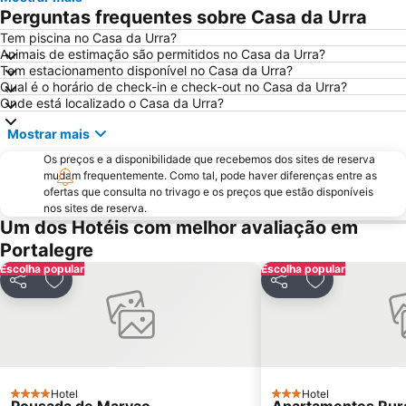
Perguntas frequentes sobre Casa da Urra
Forte de Santa Luzia
Piscinas Municipais de Elvas
Tem piscina no Casa da Urra?
Villa Lusitano-Romana de Torre de Palma
Estátua de Don Pedro V
Animais de estimação são permitidos no Casa da Urra?
Casa Amarela
Igreja Matriz de Santo António das Areias
Tem estacionamento disponível no Casa da Urra?
Qual é o horário de check-in e check-out no Casa da Urra?
Estação de Caminhos de Ferro de Castelo de Vide
Casa Emblemática da Rua de Olivença
Onde está localizado o Casa da Urra?
Fonte da Vila
Garrison Border Town of Elvas
Mostrar mais
El Cristo
Valencia de Alcántara
Os preços e a disponibilidade que recebemos dos sites de reserva
mudam frequentemente. Como tal, pode haver diferenças entre as
ofertas que consulta no trivago e os preços que estão disponíveis
nos sites de reserva.
Um dos Hotéis com melhor avaliação em
Portalegre
Escolha popular
Escolha popular
Partilhar
Adicionar aos favoritos
Partilhar
Adicionar aos
Hotel
Hotel
4 Estrelas
3 Estrelas