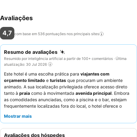
Avaliações
4,7
com base em 536 pontuações nos principais
sites
Resumo de avaliações
Resumido por inteligência artificial a partir de 100+ comentários · Última
atualização: 30 Jul 2026
Este hotel é uma escolha prática para
viajantes com
orçamento limitado
e
turistas
que procuram um ambiente
animado. A sua localização privilegiada oferece acesso direto
tanto à
praia
como à movimentada
avenida principal
. Embora
as comodidades anunciadas, como a piscina e o bar, estejam
frequentemente localizadas fora do local, o hotel oferece o
benefício prático de um
lugar de estacionamento
. Os
Mostrar mais
hóspedes elogiam consistentemente os
funcionários
simpáticos e prestativos
, embora alguns relatem
inconsistências. Para uma estadia mais confortável, considere
Avaliações dos hóspedes