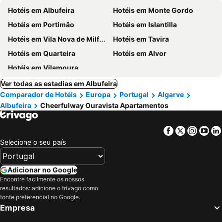
Hotéis em Albufeira
Hotéis em Monte Gordo
Hotéis em Portimão
Hotéis em Islantilla
Hotéis em Vila Nova de Milfontes
Hotéis em Tavira
Hotéis em Quarteira
Hotéis em Alvor
Hotéis em Vilamoura
Ver todas as estadias em Albufeira
Comparador de Hotéis
Europa
Portugal
Algarve
Albufeira
Cheerfulway Ouravista Apartamentos
Facebook
Twitter
Insta
Yo
Selecione o seu país
Adicionar no Google
Encontre facilmente os nossos
resultados: adicione o trivago como
fonte preferencial no Google.
Empresa