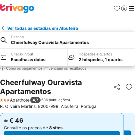
Favoritos
Iniciar
Me
Ver todas as estadias em Albufeira
Destino
Cheerfulway Ouravista Apartamentos
Check-in/out
Hóspedes e quartos
Escolha as datas
2 hóspedes, 1 quarto.
Como os pagamentos influenciam os resultados
Cheerfulway Ouravista
Apartamentos
Partilhar
Ad
Aparthotel
4,7
(
536 pontuações
)
3 Estrelas
R. Oliveira Martins, 8200-998, Albufeira, Portugal
€ 46
€ 46
de
de
Consulte os preços de
8 sites
Consulte os preços de
8 sites