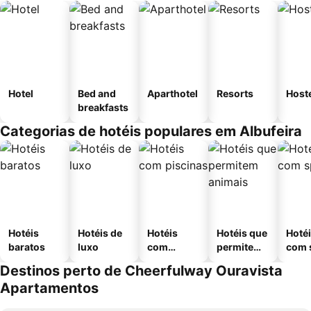
Hotel
Bed and
Aparthotel
Resorts
Host
breakfasts
Categorias de hotéis populares em Albufeira
Hotéis
Hotéis de
Hotéis
Hotéis que
Hoté
baratos
luxo
com
permitem
com 
piscinas
animais
Destinos perto de Cheerfulway Ouravista
Apartamentos