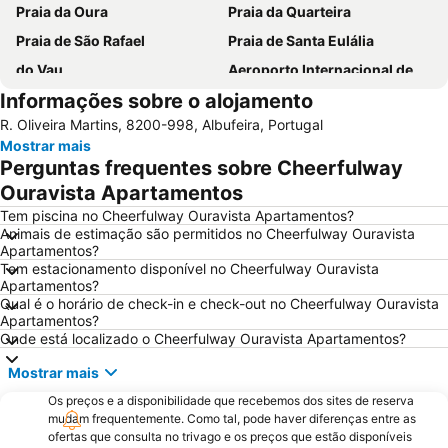
Praia da Oura
Praia da Quarteira
Praia de São Rafael
Praia de Santa Eulália
do Vau
Aeroporto Internacional de Faro - Gago Coutinho
Informações sobre o alojamento
Praia da Galé
slide & splash
R. Oliveira Martins, 8200-998, Albufeira, Portugal
Praia dos Pescadores
Autodrómo Internacional Algarve
Mostrar mais
Vilamoura Marina
Praia da Ilha da Armona
Perguntas frequentes sobre Cheerfulway
Balaia Golf Village
Praia do Barril
Ouravista Apartamentos
de Armação de Pera
Meia Praia
Tem piscina no Cheerfulway Ouravista Apartamentos?
Animais de estimação são permitidos no Cheerfulway Ouravista
Aldeia das Açoteias
Montechoro
Apartamentos?
Tem estacionamento disponível no Cheerfulway Ouravista
Fuseta(Mar) Beach
De Vilamoura
Apartamentos?
Olhos de Água
Marina de Portimão
Qual é o horário de check-in e check-out no Cheerfulway Ouravista
Apartamentos?
Estádio Algarve
Praia do Carvoeiro
Onde está localizado o Cheerfulway Ouravista Apartamentos?
Inatel Beach
Marina de Albufeira
Mostrar mais
AlgarveShopping
Praia da Ilha do Farol
Os preços e a disponibilidade que recebemos dos sites de reserva
Praia Dona Ana
Do Alvor
mudam frequentemente. Como tal, pode haver diferenças entre as
ofertas que consulta no trivago e os preços que estão disponíveis
Ferreiras
Aqualand Algarve