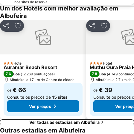
nos sites de reserva.
Um dos Hotéis com melhor avaliação em
Prainha
Areias de São João
Albufeira
Praia do Burgau
Praia de Três Irmãos
Praia de Porto de Mós
Marina de Lagos
Partilhar
Adicionar aos favoritos
Partilhar
Adicionar aos
Praia do Ancão
Sesmarias
Aveiros
Paderne
Carvoeiro
Barra da Fuseta Beach
Praia Maria Luísa
Vale De Parra
Hotel
Hotel
3 Estrelas
4 Estrelas
Auramar Beach Resort
Muthu Oura Praia 
7,6
7,8
Boa
(
12.269 pontuações
)
Boa
(
4.749 pontuaç
Albufeira, a 1.7 km de Centro da cidade
Albufeira, a 2.7 km de
€ 66
€ 39
de
de
Consulte os preços de
15 sites
Consulte os preços 
Ver preços
Ver preç
Ver todas as estadias em Albufeira
Outras estadias em Albufeira