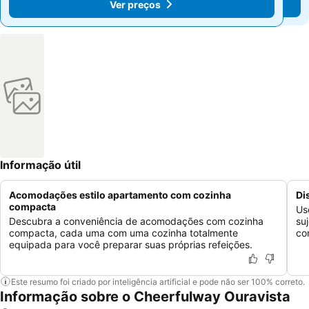
Ver preços
Ver preços
Informação útil
Acomodações estilo apartamento com cozinha
Di
compacta
Us
Descubra a conveniência de acomodações com cozinha
su
compacta, cada uma com uma cozinha totalmente
co
equipada para você preparar suas próprias refeições.
Este resumo foi criado por inteligência artificial e pode não ser 100% correto.
Informação sobre o Cheerfulway Ouravista