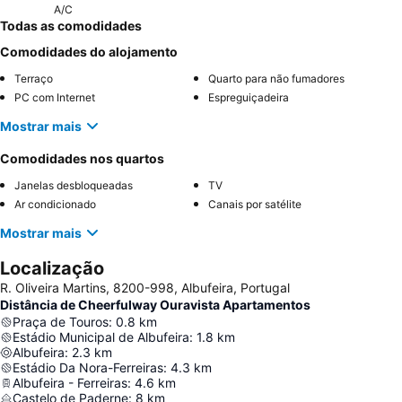
A/C
Todas as comodidades
Comodidades do alojamento
Terraço
Quarto para não fumadores
PC com Internet
Espreguiçadeira
Mostrar mais
Comodidades nos quartos
Janelas desbloqueadas
TV
Ar condicionado
Canais por satélite
Mostrar mais
Localização
R. Oliveira Martins, 8200-998, Albufeira, Portugal
Distância de Cheerfulway Ouravista Apartamentos
Praça de Touros
:
0.8
km
Estádio Municipal de Albufeira
:
1.8
km
Albufeira
:
2.3
km
Estádio Da Nora-Ferreiras
:
4.3
km
Albufeira - Ferreiras
:
4.6
km
Castelo de Paderne
:
8
km