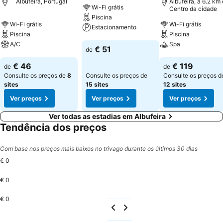
Albufeira, Portugal
Albufeira, a 6.2 km
Wi-Fi grátis
Centro da cidade
Piscina
Wi-Fi grátis
Wi-Fi grátis
Estacionamento
Piscina
Piscina
A/C
Spa
Ver preços
€ 51
de
Ver preços
Ver preços
€ 46
€ 119
de
de
Consulte os preços de
8
Consulte os preços de
Consulte os preços d
sites
15 sites
12 sites
Ver preços
Ver preços
Ver preços
Ver todas as estadias em Albufeira
Tendência dos preços
Com base nos preços mais baixos no trivago durante os últimos 30 dias
€ 0
€ 0
€ 0