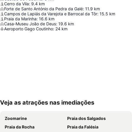
Cerro da Vila
:
9.4
km
Forte de Santo António da Pedra da Galé
:
11.9
km
Campos de Lapiás da Varejota e Barrocal da Tôr
:
15.5
km
Praia da Marinha
:
16.6
km
Casa-Museu João de Deus
:
19.6
km
Aeroporto Gago Coutinho
:
24
km
Veja as atrações nas imediações
Ampliar mapa
Zoomarine
Praia dos Salgados
Praia da Rocha
Praia da Falésia