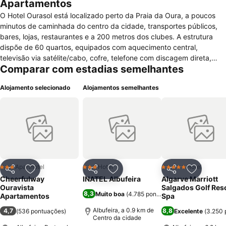
Apartamentos
O Hotel Ourasol está localizado perto da Praia da Oura, a poucos
minutos de caminhada do centro da cidade, transportes públicos,
bares, lojas, restaurantes e a 200 metros dos clubes. A estrutura
dispõe de 60 quartos, equipados com aquecimento central,
televisão via satélite/cabo, cofre, telefone com discagem direta,
Comparar com estadias semelhantes
kitchnette, frigorífico, casa de banho e varanda. O hotel oferece
serviços de recepção 24h, hall de entrada, elevador, cofre para
Alojamento selecionado
Alojamentos semelhantes
guarda de bens, sala de televisão, serviços de câmbio, acesso à
internet, aluguel de bicicletas e estacionamento privado e gratuito.
Na área de lazer está à disposição do hóspede, piscina,
espreguiçadeiras, guarda-sóis, parque infantil e sala de jogos. Um
campo de golfe está num raio de 10 km do hotel.
Aparthotel
Hotel
Hotel
3 Estrelas
3 Estrelas
5 Estrelas
Partilhar
Adicionar aos favoritos
Partilhar
Adicionar aos favoritos
Partilhar
Adicionar
Cheerfulway
INATEL Albufeira
Algarve Marriott
Ouravista
Salgados Golf Reso
8,3
Muito boa
(
4.785 pontuações
)
Apartamentos
Spa
Albufeira, a 0.9 km de
4,7
8,8
(
536 pontuações
)
Excelente
(
3.250 
Centro da cidade