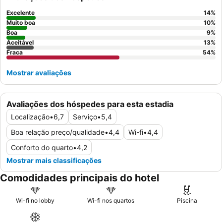
perguntar sobre os quartos recentemente renovados.
Excelente
14
%
Muito boa
10
%
Boa
9
%
Aceitável
13
%
Fraca
54
%
Mostrar avaliações
Avaliações dos hóspedes para esta estadia
Localização
•
6,7
Serviço
•
5,4
Boa relação preço/qualidade
•
4,4
Wi-fi
•
4,4
Conforto do quarto
•
4,2
Mostrar mais classificações
Comodidades principais do hotel
Wi-fi no lobby
Wi-fi nos quartos
Piscina