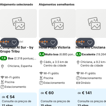
Alojamento selecionado
Alojamentos semelhantes
Aparthotel
Hotel
Hotel
4 Estrelas
4 Estrelas
4 Estrelas
Partilhar
Adicionar aos favoritos
Partilhar
Adicionar aos favoritos
Partilhar
Adicionar
Complejo Al Sur - by
Hotel Playa Victoria
Hotel Riu Chiclana
Grupo Tribu
8,4
8,5
Muito boa
(
6.885 pontuações
Excelente
)
(
19.264
7,8
Boa
(
2.318 pontuações
)
Cádis, a 3.5 km de
Chiclana, a 9.2 km
Centro da cidade
Centro da cidade
Chiclana, Espanha
Wi-Fi grátis
Wi-Fi grátis
Wi-Fi grátis
Piscina
Estacionamento
Piscina
Estacionamento
Ginásio
Estacionamento
€ 60
€ 141
de
de
€ 54
de
Consulte os preços de
Consulte os preços de
Consulte os preços d
12 sites
15 sites
13 sites