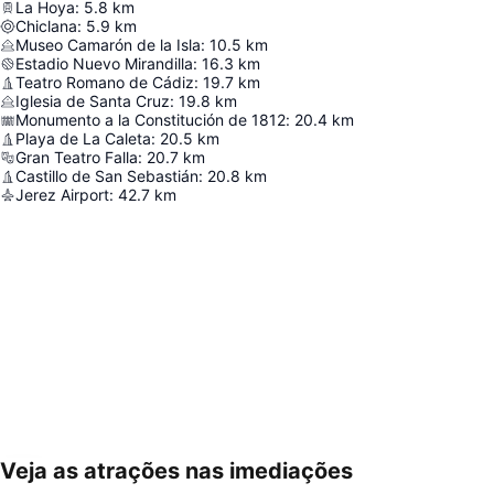
La Hoya
:
5.8
km
Chiclana
:
5.9
km
Museo Camarón de la Isla
:
10.5
km
Estadio Nuevo Mirandilla
:
16.3
km
Teatro Romano de Cádiz
:
19.7
km
Iglesia de Santa Cruz
:
19.8
km
Monumento a la Constitución de 1812
:
20.4
km
Playa de La Caleta
:
20.5
km
Gran Teatro Falla
:
20.7
km
Castillo de San Sebastián
:
20.8
km
Jerez Airport
:
42.7
km
Veja as atrações nas imediações
Ampliar mapa