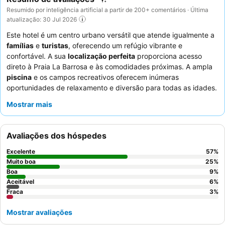
Resumido por inteligência artificial a partir de 200+ comentários · Última
atualização: 30 Jul 2026
Este hotel é um centro urbano versátil que atende igualmente a
famílias
e
turistas
, oferecendo um refúgio vibrante e
confortável. A sua
localização perfeita
proporciona acesso
direto à Praia La Barrosa e às comodidades próximas. A ampla
piscina
e os campos recreativos oferecem inúmeras
oportunidades de relaxamento e diversão para todas as idades.
Os hóspedes elogiam consistentemente o
pessoal e o serviço
Mostrar mais
excecionais
, com o cozinheiro a atender a necessidades
dietéticas e pequenos-almoços de piquenique disponíveis para
partidas antecipadas. Para uma estadia mais tranquila,
Avaliações dos hóspedes
considere solicitar um quarto virado para o jardim para
minimizar o ruído dos corredores e quartos adjacentes.
Excelente
57
%
Muito boa
25
%
Boa
9
%
Aceitável
6
%
Fraca
3
%
Mostrar avaliações