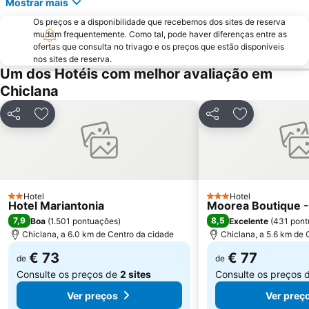
Mostrar mais
Catedral de Jerez de la Frontera
La Albarizuela o San Pedro
Os preços e a disponibilidade que recebemos dos sites de reserva
Cruz del Mar
Parque Comercial Bahía Sur
mudam frequentemente. Como tal, pode haver diferenças entre as
ofertas que consulta no trivago e os preços que estão disponíveis
Playa El Chato
Barrio de la Atalaya
nos sites de reserva.
Um dos Hotéis com melhor avaliação em
Parque Natural Bahía de Cádiz
Baluarte de la Candelaria
Chiclana
Estación de Autobuses
Barrio de las Casitas
Santa María
Carnaval de Cádiz
Partilhar
Adicionar aos favoritos
Partilhar
Adicionar aos
Catedral de Cádis
Plaza de las Flores
San Juan
Playa del Carmen
club de padel jacaranda
Bajo de Guía
Rapaces en Accion
del Castillo - Camposoto
Hotel
Hotel
2 Estrelas
3 Estrelas
Hotel Mariantonia
Moorea Boutique -
7,9
8,5
Boa
(
1.501 pontuações
)
Excelente
(
431 pont
Chiclana, a 6.0 km de Centro da cidade
Chiclana, a 5.6 km de 
€ 73
€ 77
de
de
Consulte os preços de
2 sites
Consulte os preços 
Ver preços
Ver preç