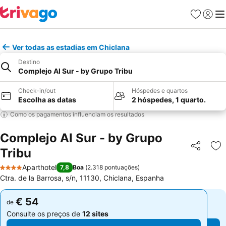
Favoritos
Iniciar
Me
Ver todas as estadias em Chiclana
Destino
Complejo Al Sur - by Grupo Tribu
Check-in/out
Hóspedes e quartos
Escolha as datas
2 hóspedes, 1 quarto.
Como os pagamentos influenciam os resultados
Complejo Al Sur - by Grupo
Tribu
Partilhar
Ad
Aparthotel
7,8
Boa
(
2.318 pontuações
)
4 Estrelas
Ctra. de la Barrosa, s/n, 11130, Chiclana, Espanha
€ 54
€ 54
de
de
Consulte os preços de
12 sites
Consulte os preços de
12 sites