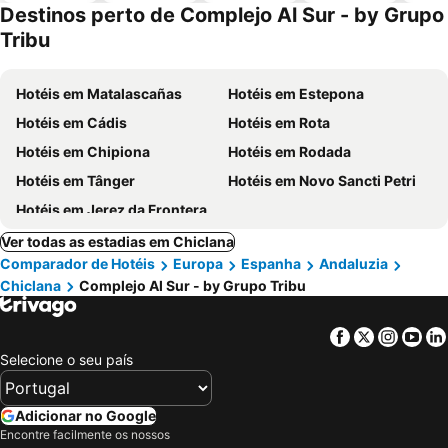
piscinas
animais
Destinos perto de Complejo Al Sur - by Grupo
Tribu
Hotéis em Matalascañas
Hotéis em Estepona
Hotéis em Cádis
Hotéis em Rota
Hotéis em Chipiona
Hotéis em Rodada
Hotéis em Tânger
Hotéis em Novo Sancti Petri
Hotéis em Jerez da Frontera
Ver todas as estadias em Chiclana
Comparador de Hotéis
Europa
Espanha
Andaluzia
Chiclana
Complejo Al Sur - by Grupo Tribu
Facebook
Twitter
Insta
Yo
Selecione o seu país
Adicionar no Google
Encontre facilmente os nossos