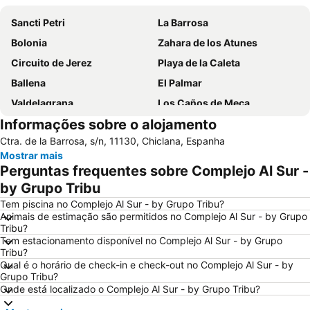
Sancti Petri
La Barrosa
Bolonia
Zahara de los Atunes
Circuito de Jerez
Playa de la Caleta
Ballena
El Palmar
Valdelagrana
Los Caños de Meca
Informações sobre o alojamento
Playa de Levante
Cádiz Virtual
Ctra. de la Barrosa, s/n, 11130, Chiclana, Espanha
El Puerto de Santa María Basin
Puerto de la Bahía de Cádiz
Mostrar mais
Roche
Estación de Ferrocarril de Cádiz
Perguntas frequentes sobre Complejo Al Sur -
Fuente del Gallo
Victoria Beach
by Grupo Tribu
El Rompidillo
La Ballena
Tem piscina no Complejo Al Sur - by Grupo Tribu?
Animais de estimação são permitidos no Complejo Al Sur - by Grupo
La Fontanilla
Ayuntamiento
Tribu?
Tem estacionamento disponível no Complejo Al Sur - by Grupo
Feria del Caballo
Playa de la Calzada
Tribu?
Castillo de Sancti Petri
Cortadura Beach
Qual é o horário de check-in e check-out no Complejo Al Sur - by
Grupo Tribu?
Carabela La Niña
Real Plaza de Toros
Onde está localizado o Complejo Al Sur - by Grupo Tribu?
El Portal
El Torno