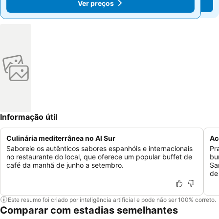
Ver preços
Ver preços
Informação útil
Culinária mediterrânea no Al Sur
Ac
Saboreie os autênticos sabores espanhóis e internacionais
Pr
no restaurante do local, que oferece um popular buffet de
bu
café da manhã de junho a setembro.
Sa
de
Este resumo foi criado por inteligência artificial e pode não ser 100% correto.
Comparar com estadias semelhantes