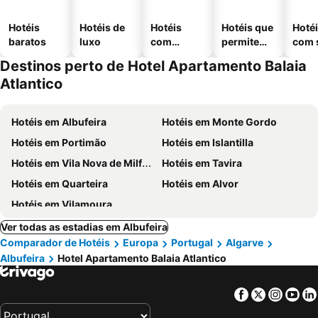
Hotéis
Hotéis de
Hotéis
Hotéis que
Hoté
baratos
luxo
com
permitem
com 
piscinas
animais
Destinos perto de Hotel Apartamento Balaia
Atlantico
Hotéis em Albufeira
Hotéis em Monte Gordo
Hotéis em Portimão
Hotéis em Islantilla
Hotéis em Vila Nova de Milfontes
Hotéis em Tavira
Hotéis em Quarteira
Hotéis em Alvor
Hotéis em Vilamoura
Ver todas as estadias em Albufeira
Comparador de Hotéis
Europa
Portugal
Algarve
Albufeira
Hotel Apartamento Balaia Atlantico
Facebook
Twitter
Insta
Yo