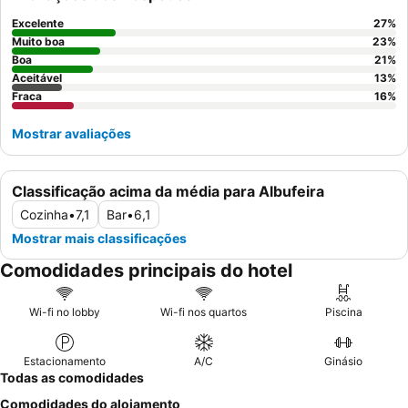
considere solicitar um dos
espaçosos apartamentos
longe das
principais áreas de atividade.
Excelente
27
%
Muito boa
23
%
Boa
21
%
Aceitável
13
%
Fraca
16
%
Mostrar avaliações
Classificação acima da média para Albufeira
Cozinha
•
7,1
Bar
•
6,1
Mostrar mais classificações
Comodidades principais do hotel
Wi-fi no lobby
Wi-fi nos quartos
Piscina
Estacionamento
A/C
Ginásio
Todas as comodidades
Comodidades do alojamento