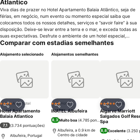
Atlantico
Viva dias de prazer no Hotel Apartamento Balaia Atlântico, seja de
férias, em negócio, num evento ou momento especial saiba que
colocamos todos os nossos detalhes, serviços e “savoir faire” à sua
disposição. Deixe-se levar entre a terra e o mar, e exceda todas as
suas expectativas. Desfrute o ambiente de um hotel especial,
Comparar com estadias semelhantes
concebido para clientes especiais, a dois passos da movimentada
Albufeira… e sinta a vida! Implantado a nascente de Albufeira,
Alojamento selecionado
Alojamentos semelhantes
rodeado por vegetação e árvores centenárias, o Balaia Atlântico
permite vislumbrar paisagens de rara beleza num contraste
harmonioso entre o campo, a serra e o mar. O Hotel Apartamento
Balaia Atlântico é uma unidade de 4 estrelas constituida por 139
apartamentos de tipologia T1. Neste empreendimento foram
cuidados todos os aspetos verdadeiramente importantes: meio
envolvente, arquitetura, exposição solar, conforto e tecnologia. O
Balaia Atlântico prima pelo invulgar dimensionamento das suas
Aparthotel
Hotel
Hotel
4 Estrelas
3 Estrelas
5 Estrelas
Partilhar
Adicionar aos favoritos
Partilhar
Adicionar aos favoritos
Partilhar
Adicionar
áreas de apoio e lazer e pelos seus apartamentos completamente
Hotel Apartamento
INATEL Albufeira
Algarve Marriott
decorados, com design contrastante, mobiliário exótico de design
Balaia Atlantico
Salgados Golf Reso
8,3
Muito boa
(
4.785 pontuações
)
arrojado e leve, onde se combina uma decoração moderna e
Spa
7,1
(
3.734 pontuações
)
minimalista com o versatilidade e a robustez de peças de traço
Albufeira, a 0.9 km de
8,8
Excelente
(
3.250 
exclusivo.
Centro da cidade
Albufeira, Portugal