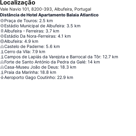
Localização
Vale Navio 101, 8200-393, Albufeira, Portugal
Distância de Hotel Apartamento Balaia Atlantico
Praça de Touros
:
2.5
km
Estádio Municipal de Albufeira
:
3.5
km
Albufeira - Ferreiras
:
3.7
km
Estádio Da Nora-Ferreiras
:
4.1
km
Albufeira
:
4.9
km
Castelo de Paderne
:
5.6
km
Cerro da Vila
:
7.9
km
Campos de Lapiás da Varejota e Barrocal da Tôr
:
12.7
km
Forte de Santo António da Pedra da Galé
:
14
km
Casa-Museu João de Deus
:
18.3
km
Praia da Marinha
:
18.8
km
Aeroporto Gago Coutinho
:
22.9
km