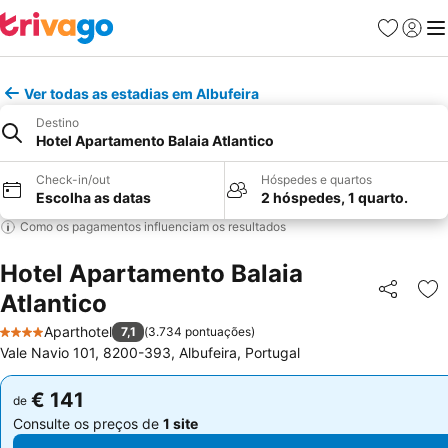
Favoritos
Iniciar
Me
Ver todas as estadias em Albufeira
Destino
Hotel Apartamento Balaia Atlantico
Check-in/out
Hóspedes e quartos
Escolha as datas
2 hóspedes, 1 quarto.
Como os pagamentos influenciam os resultados
Hotel Apartamento Balaia
Atlantico
Partilhar
Ad
Aparthotel
7,1
(
3.734 pontuações
)
4 Estrelas
Vale Navio 101, 8200-393, Albufeira, Portugal
€ 141
€ 141
de
de
Consulte os preços de
1 site
Consulte os preços de
1 site