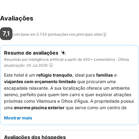
Avaliações
7,1
com base em 3.734 pontuações nos principais
sites
Resumo de avaliações
Resumido por inteligência artificial a partir de 400+ comentários · Última
atualização: 30 Jul 2026
Este hotel é um
refúgio tranquilo
, ideal para
famílias
e
viajantes com orçamento limitado
que procuram uma
escapadela relaxante. A sua localização oferece um ambiente
sereno, perfeito para quem tem carro e quer explorar atrações
próximas como Vilamoura e Olhos d'Água. A propriedade possui
uma
enorme piscina exterior
que serve como um centro de
relaxamento e diversão para toda a família. Os hóspedes
Mostrar mais
elogiam consistentemente os
funcionários simpáticos e
atenciosos
, e o
buffet de pequeno-almoço
oferece uma boa
variedade de opções. Para uma estadia mais tranquila,
Avaliações dos hóspedes