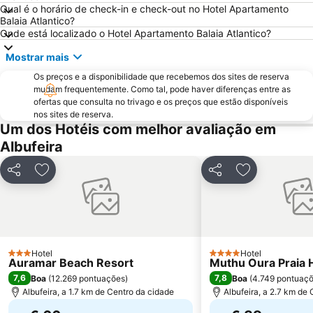
Olhos de Água
Marina de Portimão
Qual é o horário de check-in e check-out no Hotel Apartamento
Balaia Atlantico?
Estádio Algarve
Praia do Carvoeiro
Onde está localizado o Hotel Apartamento Balaia Atlantico?
Inatel Beach
Marina de Albufeira
Mostrar mais
AlgarveShopping
Praia da Ilha do Farol
Os preços e a disponibilidade que recebemos dos sites de reserva
Praia Dona Ana
Do Alvor
mudam frequentemente. Como tal, pode haver diferenças entre as
ofertas que consulta no trivago e os preços que estão disponíveis
Ferreiras
Aqualand Algarve
nos sites de reserva.
Um dos Hotéis com melhor avaliação em
Prainha
Areias de São João
Albufeira
Praia de Três Irmãos
Praia de Porto de Mós
Marina de Lagos
Praia do Ancão
Partilhar
Adicionar aos favoritos
Partilhar
Adicionar aos
Sesmarias
Aveiros
Paderne
Carvoeiro
Barra da Fuseta Beach
Praia Maria Luísa
Vale De Parra
Galé Leste
Hotel
Hotel
3 Estrelas
4 Estrelas
Auramar Beach Resort
Muthu Oura Praia 
7,6
7,8
Boa
(
12.269 pontuações
)
Boa
(
4.749 pontuaç
Albufeira, a 1.7 km de Centro da cidade
Albufeira, a 2.7 km de