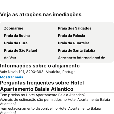
Veja as atrações nas imediações
Ampliar mapa
Zoomarine
Praia dos Salgados
Praia da Rocha
Praia da Falésia
Praia da Oura
Praia da Quarteira
Praia de São Rafael
Praia de Santa Eulália
do Vau
Aeroporto Internacional de Faro - Gago Coutinho
Informações sobre o alojamento
Praia da Galé
slide & splash
Vale Navio 101, 8200-393, Albufeira, Portugal
Praia dos Pescadores
Autodrómo Internacional Algarve
Mostrar mais
Vilamoura Marina
Praia da Ilha da Armona
Perguntas frequentes sobre Hotel
Balaia Golf Village
Praia do Barril
Apartamento Balaia Atlantico
de Armação de Pera
Meia Praia
Tem piscina no Hotel Apartamento Balaia Atlantico?
Animais de estimação são permitidos no Hotel Apartamento Balaia
Aldeia das Açoteias
Montechoro
Atlantico?
Tem estacionamento disponível no Hotel Apartamento Balaia
Fuseta(Mar) Beach
De Vilamoura
Atlantico?