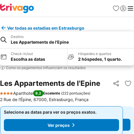
Favoritos
Iniciar
Me
Ver todas as estadias em Estrasburgo
Destino
Les Appartements de l'Epine
Check-in/out
Hóspedes e quartos
Escolha as datas
2 hóspedes, 1 quarto.
Como os pagamentos influenciam os resultados
Les Appartements de l'Epine
Partilhar
Ad
Aparthotel
9,2
Excelente
(
222 pontuações
)
4 Estrelas
2 Rue de l'Épine, 67000, Estrasburgo, França
Selecione as datas para ver os preços exatos.
Selecione as datas para ver os preços exatos.
Ver preços
Ver preços