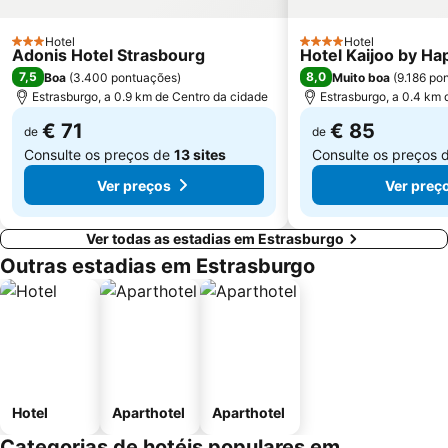
Hotel
Hotel
3 Estrelas
4 Estrelas
Adonis Hotel Strasbourg
Hotel Kaijoo by Ha
7,5
8,0
Boa
(
3.400 pontuações
)
Muito boa
(
9.186 po
Estrasburgo, a 0.9 km de Centro da cidade
Estrasburgo, a 0.4 km 
€ 71
€ 85
de
de
Consulte os preços de
13 sites
Consulte os preços 
Ver preços
Ver preç
Ver todas as estadias em Estrasburgo
Outras estadias em Estrasburgo
Hotel
Aparthotel
Aparthotel
Categorias de hotéis populares em