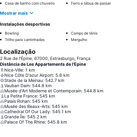
Casa de banho com chuveiro
Ferro e tábua de passar
Mostrar mais
Instalações desportivas
Bowling
Campo de ténis
Trilho para caminhadas
Mergulho
Localização
2 Rue de l'Épine, 67000, Estrasburgo, França
Distância de Les Appartements de l'Epine
Nice-Ville
:
1
km
Nice Côte D'azur Airport
:
5.8
km
Stade de la Meinau
:
542.7
km
Vauban Dam
:
544.8
km
Musée d'Art Moderne et Contemporain
:
544.8
km
La Petite France
:
545
km
Palais Rohan
:
545
km
Musée des Beaux-Arts
:
545
km
Cathedral Of Our Lady
:
545.1
km
Grande Île
:
545.2
km
Palace Of The Rhine
:
545.8
km