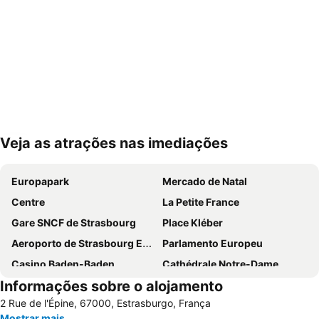
Veja as atrações nas imediações
Ampliar mapa
Europapark
Mercado de Natal
Centre
La Petite France
Gare SNCF de Strasbourg
Place Kléber
Aeroporto de Strasbourg Entzheim
Parlamento Europeu
Casino Baden-Baden
Cathédrale Notre-Dame
Informações sobre o alojamento
Karlsruhe/Baden-Baden Airport
Station - Kléber
2 Rue de l'Épine, 67000, Estrasburgo, França
Hôtel de Ville Strasbourg
Rosengarten Kehl
Mostrar mais