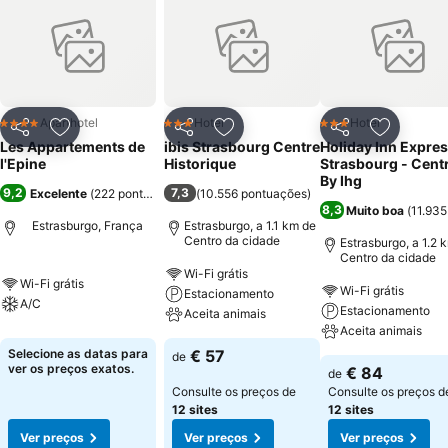
Aparthotel
Hotel
Hotel
4 Estrelas
3 Estrelas
3 Estrelas
Partilhar
Adicionar aos favoritos
Partilhar
Adicionar aos favoritos
Partilhar
Adicionar
Les Appartements de
ibis Strasbourg Centre
Holiday Inn Expre
l'Epine
Historique
Strasbourg - Cent
By Ihg
9,2
7,3
Excelente
(
222 pontuações
)
(
10.556 pontuações
)
8,3
Muito boa
(
11.93
Estrasburgo, França
Estrasburgo, a 1.1 km de
Centro da cidade
Estrasburgo, a 1.2 
Centro da cidade
Wi-Fi grátis
Wi-Fi grátis
Wi-Fi grátis
Estacionamento
A/C
Estacionamento
Aceita animais
Aceita animais
Selecione as datas para
€ 57
de
ver os preços exatos.
€ 84
de
Consulte os preços de
Consulte os preços d
12 sites
12 sites
Ver preços
Ver preços
Ver preços