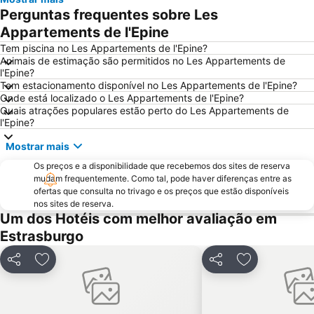
Bourse - Esplanade - Krutenau
Le Palais des Rohan
Perguntas frequentes sobre Les
Conseil des XV
Stade de la Meinau
Appartements de l'Epine
Neudorf - Schluthfeld - Port du Rhin - Musau
Koenigshoffen - Montagne-Verte - Elsau
Tem piscina no Les Appartements de l'Epine?
Animais de estimação são permitidos no Les Appartements de
Le Gourmet de l'Ile
Black Forest Airport
l'Epine?
Tem estacionamento disponível no Les Appartements de l'Epine?
Familienpark Funny-World
Mummelsee
Onde está localizado o Les Appartements de l'Epine?
Caracalla Thermal Spa
Quais atrações populares estão perto do Les Appartements de
l'Epine?
Mostrar mais
Os preços e a disponibilidade que recebemos dos sites de reserva
mudam frequentemente. Como tal, pode haver diferenças entre as
ofertas que consulta no trivago e os preços que estão disponíveis
nos sites de reserva.
Um dos Hotéis com melhor avaliação em
Estrasburgo
Partilhar
Adicionar aos favoritos
Partilhar
Adicionar aos