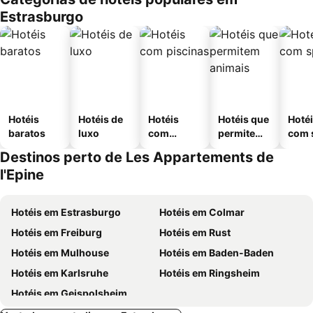
Estrasburgo
Hotéis
Hotéis de
Hotéis
Hotéis que
Hoté
baratos
luxo
com
permitem
com 
piscinas
animais
Destinos perto de Les Appartements de
l'Epine
Hotéis em Estrasburgo
Hotéis em Colmar
Hotéis em Freiburg
Hotéis em Rust
Hotéis em Mulhouse
Hotéis em Baden-Baden
Hotéis em Karlsruhe
Hotéis em Ringsheim
Hotéis em Geispolsheim