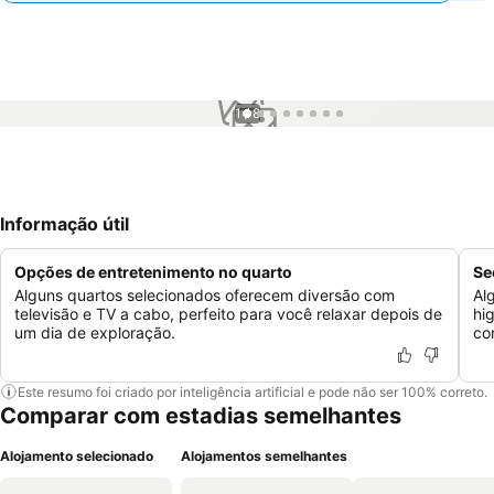
1 / 8
Informação útil
Opções de entretenimento no quarto
Se
Alguns quartos selecionados oferecem diversão com
Al
televisão e TV a cabo, perfeito para você relaxar depois de
hi
um dia de exploração.
co
Este resumo foi criado por inteligência artificial e pode não ser 100% correto.
Comparar com estadias semelhantes
Alojamento selecionado
Alojamentos semelhantes