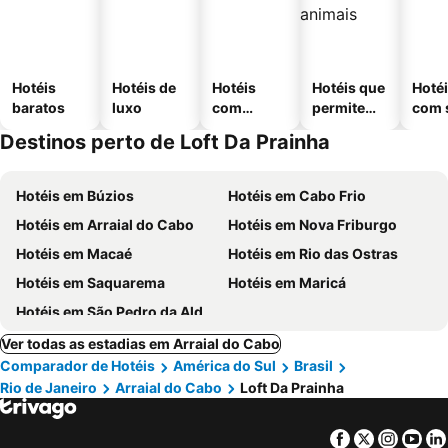
Hotéis
Hotéis de
Hotéis
Hotéis que
Hoté
baratos
luxo
com
permitem
com 
piscinas
animais
Destinos perto de Loft Da Prainha
Hotéis em Búzios
Hotéis em Cabo Frio
Hotéis em Arraial do Cabo
Hotéis em Nova Friburgo
Hotéis em Macaé
Hotéis em Rio das Ostras
Hotéis em Saquarema
Hotéis em Maricá
Hotéis em São Pedro da Aldeia
Ver todas as estadias em Arraial do Cabo
Comparador de Hotéis
América do Sul
Brasil
Rio de Janeiro
Arraial do Cabo
Loft Da Prainha
Facebook
Twitter
Insta
Yo