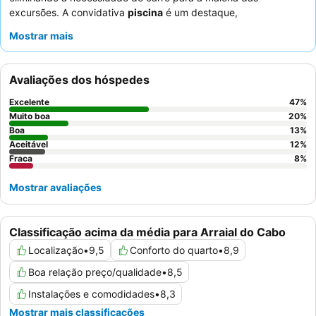
excursões. A convidativa
piscina
é um destaque,
proporcionando um refrescante escape após um dia de
Mostrar mais
atividades. Os hóspedes elogiam consistentemente os
funcionários prestativos e profissionais
, particularmente a
equipa de receção bem treinada. Para uma experiência
Avaliações dos hóspedes
verdadeiramente imersiva, considere reservar um apartamento
com vista "pé na areia".
Excelente
47
%
Muito boa
20
%
Boa
13
%
Aceitável
12
%
Fraca
8
%
Mostrar avaliações
Classificação acima da média para Arraial do Cabo
Localização
•
9,5
Conforto do quarto
•
8,9
Boa relação preço/qualidade
•
8,5
Instalações e comodidades
•
8,3
Mostrar mais classificações