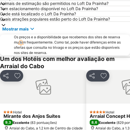
Animais de estimação são permitidos no Loft Da Prainha?
Foguete
Praia José Gonçalves
Tem estacionamento disponível no Loft Da Prainha?
do Forno
Forte São Mateus
Onde está localizado o Loft Da Prainha?
Quais atrações populares estão perto do Loft Da Prainha?
Ilha do Japonês
Porto da Barra
Mostrar mais
Iguabinha
Os preços e a disponibilidade que recebemos dos sites de reserva
mudam frequentemente. Como tal, pode haver diferenças entre as
ofertas que consulta no trivago e os preços que estão disponíveis
nos sites de reserva.
Um dos Hotéis com melhor avaliação em
Arraial do Cabo
Partilhar
Adicionar aos favoritos
Partilhar
Adicionar ao
Hotel
Hotel
3 Estrelas
5 Estrelas
Mirante dos Anjos Suítes
Arraial Concept H
9,3
8,6
Excelente
(
83 pontuações
)
Excelente
(
829 po
Arraial do Cabo, a 1.2 km de Centro da cidade
Arraial do Cabo, a 1.