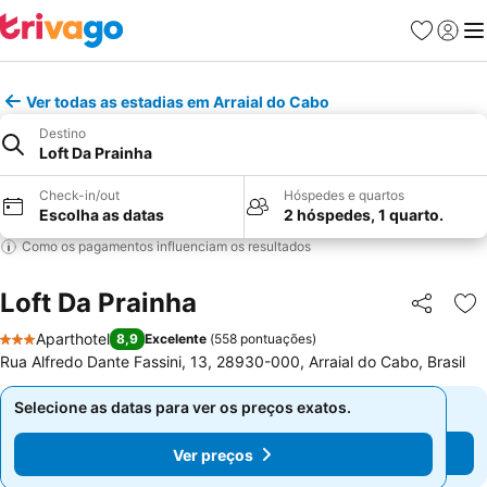
Favoritos
Iniciar
Me
Ver todas as estadias em Arraial do Cabo
Destino
Loft Da Prainha
Check-in/out
Hóspedes e quartos
Escolha as datas
2 hóspedes, 1 quarto.
Como os pagamentos influenciam os resultados
Loft Da Prainha
Partilhar
Ad
Aparthotel
8,9
Excelente
(
558 pontuações
)
3 Estrelas
Rua Alfredo Dante Fassini, 13, 28930-000, Arraial do Cabo, Brasil
Selecione as datas para ver os preços exatos.
Selecione as datas para ver os preços exatos.
Ver preços
Ver preços