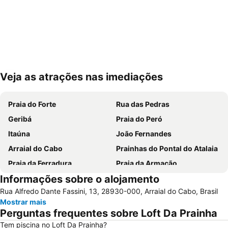
Veja as atrações nas imediações
Ampliar mapa
Praia do Forte
Rua das Pedras
Geribá
Praia do Peró
Itaúna
João Fernandes
Arraial do Cabo
Prainhas do Pontal do Atalaia
Praia da Ferradura
Praia da Armação
Informações sobre o alojamento
dos Ossos
Rio das Ostras
Rua Alfredo Dante Fassini, 13, 28930-000, Arraial do Cabo, Brasil
das Dunas
Praia Azeda e Azedinha
Mostrar mais
Praia do Farol
Praia das Conchas
Perguntas frequentes sobre Loft Da Prainha
Tartaruga
Orla Bardot
Tem piscina no Loft Da Prainha?