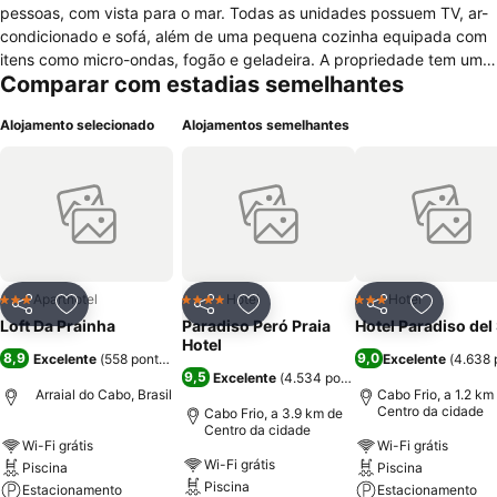
pessoas, com vista para o mar. Todas as unidades possuem TV, ar-
condicionado e sofá, além de uma pequena cozinha equipada com
itens como micro-ondas, fogão e geladeira. A propriedade tem uma
Comparar com estadias semelhantes
área de lazer com jardim, piscina e sauna. Há também Wi-Fi e
estacionamento gratuitos para os hóspedes. Os viajantes podem
Alojamento selecionado
Alojamentos semelhantes
preparar as refeições na própria acomodação ou aproveitar para
experimentar as opções gastronômicas da região. Restaurantes
como Água na Boca, Quitutes e Julia’s Crepes estão a
aproximadamente um quilômetro de distância do local. O Loft Da
Prainha Resort Residence está a menos de dois quilômetros da Praia
dos Anjos, de onde saem os principais passeios de barco, e da Praia
Grande, conhecida por ter um belo pôr do sol.
Aparthotel
Hotel
Hotel
3 Estrelas
4 Estrelas
3 Estrelas
Partilhar
Adicionar aos favoritos
Partilhar
Adicionar aos favoritos
Partilhar
Adicionar
Loft Da Prainha
Paradiso Peró Praia
Hotel Paradiso del
Hotel
8,9
9,0
Excelente
(
558 pontuações
)
Excelente
(
4.638 
9,5
Excelente
(
4.534 pontuações
)
Arraial do Cabo, Brasil
Cabo Frio, a 1.2 km
Centro da cidade
Cabo Frio, a 3.9 km de
Centro da cidade
Wi-Fi grátis
Wi-Fi grátis
Wi-Fi grátis
Piscina
Piscina
Piscina
Estacionamento
Estacionamento