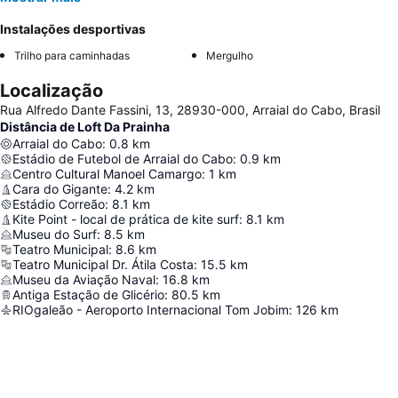
Instalações desportivas
Trilho para caminhadas
Mergulho
Localização
Rua Alfredo Dante Fassini, 13, 28930-000, Arraial do Cabo, Brasil
Distância de Loft Da Prainha
Arraial do Cabo
:
0.8
km
Estádio de Futebol de Arraial do Cabo
:
0.9
km
Centro Cultural Manoel Camargo
:
1
km
Cara do Gigante
:
4.2
km
Estádio Correão
:
8.1
km
Kite Point - local de prática de kite surf
:
8.1
km
Museu do Surf
:
8.5
km
Teatro Municipal
:
8.6
km
Teatro Municipal Dr. Átila Costa
:
15.5
km
Museu da Aviação Naval
:
16.8
km
Antiga Estação de Glicério
:
80.5
km
RIOgaleão - Aeroporto Internacional Tom Jobim
:
126
km