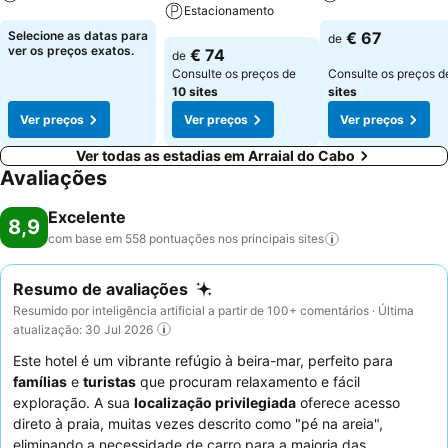
Estacionamento
Ver preços
Ver preços
Selecione as datas para
€ 67
de
Ver preços
ver os preços exatos.
€ 74
de
Consulte os preços de
Consulte os preços 
10 sites
sites
Ver preços
Ver preços
Ver preços
Ver todas as estadias em Arraial do Cabo
Avaliações
Excelente
8,9
com base em 558 pontuações nos principais
sites
Resumo de avaliações
Resumido por inteligência artificial a partir de 100+ comentários · Última
atualização: 30 Jul 2026
Este hotel é um vibrante refúgio à beira-mar, perfeito para
famílias
e
turistas
que procuram relaxamento e fácil
exploração. A sua
localização privilegiada
oferece acesso
direto à praia, muitas vezes descrito como "pé na areia",
eliminando a necessidade de carro para a maioria das