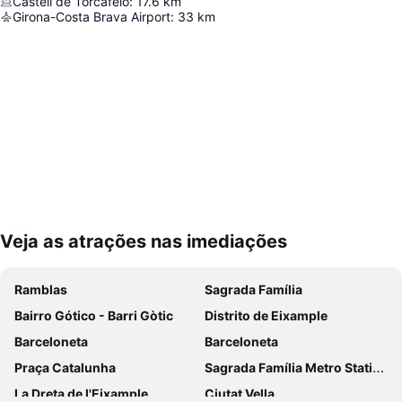
Castell de Torcafeló
:
17.6
km
Girona-Costa Brava Airport
:
33
km
Veja as atrações nas imediações
Ampliar mapa
Ramblas
Sagrada Família
Bairro Gótico - Barri Gòtic
Distrito de Eixample
Barceloneta
Barceloneta
Praça Catalunha
Sagrada Família Metro Station
La Dreta de l'Eixample
Ciutat Vella