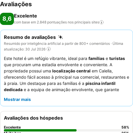
Avaliações
Excelente
8,6
com base em 2.848 pontuações nos principais
sites
Resumo de avaliações
Resumido por inteligência artificial a partir de 800+ comentários · Última
atualização: 30 Jul 2026
Este hotel é um refúgio vibrante, ideal para
famílias
e
turistas
que procuram uma estadia envolvente e conveniente. A
propriedade possui uma
localização central
em Calella,
oferecendo fácil acesso à principal rua comercial, restaurantes e
à praia. Um destaque para as famílias é a
piscina infantil
dedicada
e a equipa de animação envolvente, que garante
entretenimento para os hóspedes mais jovens. Os hóspedes
Mostrar mais
elogiam consistentemente os
funcionários simpáticos e
atenciosos
e o extenso
buffet de pequeno-almoço
, que inclui
omeletes frescas e uma grande variedade de opções. Para uma
Avaliações dos hóspedes
experiência mais tranquila, considere solicitar um quarto virado
para longe dos corredores principais devido à ocasional
Excelente
58
%