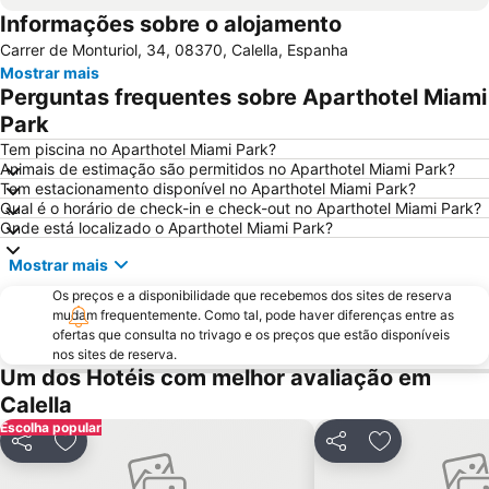
Informações sobre o alojamento
Platja d´Aro
Catedral Basílica de Barcelona
Carrer de Monturiol, 34, 08370, Calella, Espanha
Estació de Plaça Catalunya
Gràcia
Mostrar mais
Circuit de Catalunya
Passeio de Gràcia
Perguntas frequentes sobre Aparthotel Miami
Parque do centro de Poblenou
El Poblenou
Park
El Born
La Salut
Tem piscina no Aparthotel Miami Park?
Animais de estimação são permitidos no Aparthotel Miami Park?
Parque do Forum
Casino de Barcelona
Tem estacionamento disponível no Aparthotel Miami Park?
Qual é o horário de check-in e check-out no Aparthotel Miami Park?
Parque da Ciutadella
Mar Bella
Onde está localizado o Aparthotel Miami Park?
Casa Batlló
Arco do Triunfo
Mostrar mais
Raval
Praia de Lloret
Os preços e a disponibilidade que recebemos dos sites de reserva
Sant Martí
Marina Port Vell
mudam frequentemente. Como tal, pode haver diferenças entre as
ofertas que consulta no trivago e os preços que estão disponíveis
Unesco Rock Art Of The Mediterranean Basin On The Iberian Peninsula
L'Antiga Esquerra de l'Eixample
nos sites de reserva.
Mercado da Boqueria
Universidade de Barcelona
Um dos Hotéis com melhor avaliação em
Calella
Fenals Beach
Gran Via de les Corts Catalans
Escolha popular
Casitas del Ángel
Hospital Sant Pau
Partilhar
Adicionar aos favoritos
Partilhar
Adicionar aos
Passeig de LLuis Companys
Diagonal Mar i el Front Marítim del Poblenou