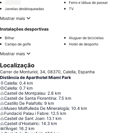
Ferro e tábua de passar
Janelas desbloqueadas
TV
Mostrar mais
Instalações desportivas
Bilhar
Aluguer de bicicletas
Campo de golfe
Hotel de desporto
Mostrar mais
Localização
Carrer de Monturiol, 34, 08370, Calella, Espanha
Distância de Aparthotel Miami Park
Calella
:
0.4
km
Calella
:
0.7
km
Castell de Montpalau
:
2.8
km
Castell de Santa Florentina
:
7.5
km
Castillo De Palafolls
:
9
km
Museo Mollfulleda De Mineralogía
:
10.4
km
Fundació Palau i Fabre
:
12.5
km
Castell de Sant Joan
:
13.1
km
Castell d'Hostalric
:
14.3
km
l'Àngel
:
16.2
km