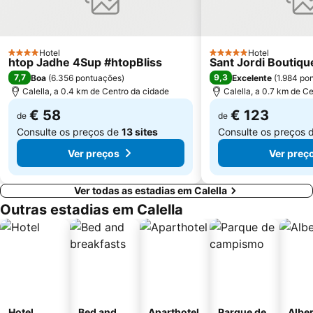
Parque Güell
Aeropuerto de Girona-Costa Brava
Badalona Pompeu Fabra Metro Station
Rambla de Catalunya
Hospital Clínic-Facultat de Medicina
Estació Rodalies de Santa Susanna
Hotel
Hotel
4 Estrelas
5 Estrelas
htop Jadhe 4Sup #htopBliss
Sant Jordi Boutiqu
Lloret
Porto Olímpico
7,7
9,3
Boa
(
6.356 pontuações
)
Excelente
(
1.984 po
Vall d'Hebron Metro Station
El Poble-sec
Calella, a 0.4 km de Centro da cidade
Calella, a 0.7 km de C
€ 58
€ 123
de
de
Consulte os preços de
13 sites
Consulte os preços 
Ver preços
Ver preç
Ver todas as estadias em Calella
Outras estadias em Calella
Hotel
Bed and
Aparthotel
Parque de
Albe