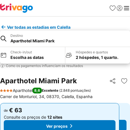
Favoritos
Iniciar
Me
Ver todas as estadias em Calella
Destino
Aparthotel Miami Park
Check-in/out
Hóspedes e quartos
Escolha as datas
2 hóspedes, 1 quarto.
Como os pagamentos influenciam os resultados
Aparthotel Miami Park
Partilhar
Ad
Aparthotel
8,6
Excelente
(
2.848 pontuações
)
4 Estrelas
Carrer de Monturiol, 34, 08370, Calella, Espanha
€ 63
€ 63
de
de
Consulte os preços de
12 sites
Consulte os preços de
12 sites
Ver preços
Ver preços