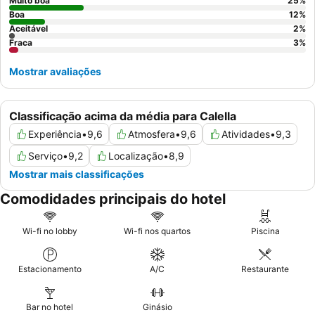
transferência de ruído.
Muito boa
25
%
Boa
12
%
Aceitável
2
%
Fraca
3
%
Mostrar avaliações
Classificação acima da média para Calella
Experiência
•
9,6
Atmosfera
•
9,6
Atividades
•
9,3
Serviço
•
9,2
Localização
•
8,9
Mostrar mais classificações
Comodidades principais do hotel
Wi-fi no lobby
Wi-fi nos quartos
Piscina
Estacionamento
A/C
Restaurante
Bar no hotel
Ginásio