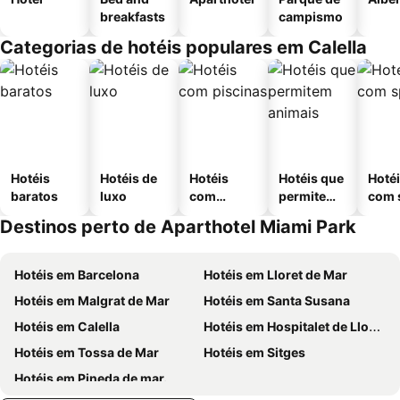
breakfasts
campismo
Categorias de hotéis populares em Calella
Hotéis
Hotéis de
Hotéis
Hotéis que
Hoté
baratos
luxo
com
permitem
com 
piscinas
animais
Destinos perto de Aparthotel Miami Park
Hotéis em Barcelona
Hotéis em Lloret de Mar
Hotéis em Malgrat de Mar
Hotéis em Santa Susana
Hotéis em Calella
Hotéis em Hospitalet de Llobregat
Hotéis em Tossa de Mar
Hotéis em Sitges
Hotéis em Pineda de mar.