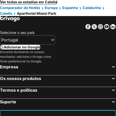
Ver todas as estadias em Calella
Comparador de Hotéis
Europa
Espanha
Catalunha
Calella
Aparthotel Miami Park
Facebook
Twitter
Insta
Yo
Selecione o seu país
Adicionar no Google
Encontre facilmente os nossos
resultados: adicione o trivago como
fonte preferencial no Google.
Empresa
Os nossos produtos
Termos e políticas
Suporte