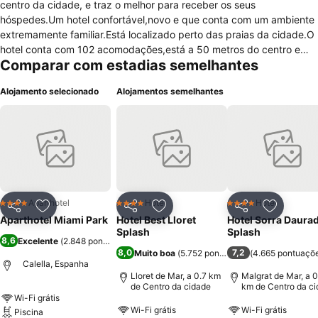
centro da cidade, e traz o melhor para receber os seus
hóspedes.Um hotel confortável,novo e que conta com um ambiente
extremamente familiar.Está localizado perto das praias da cidade.O
hotel conta com 102 acomodações,está a 50 metros do centro e
Comparar com estadias semelhantes
300 metros de uma das praias mais famosas de Calella.Contam
com um programa de animação para crianças,mini
Alojamento selecionado
Alojamentos semelhantes
clube,espetáculos tradicionais de dança da região,karaoke,música
ao vivo,piscinas para crianças e adultos,bar e restaurante aberto
durante todo o dia com café da manhã que começa as 7 horas e vai
até as 11.Os quartos possuem telefone,banheiros privados,televisão
digital,ar condicionado,mesa de trabalho e cofre.O hotel possui
ainda outras instalações para o hóspede aproveitar como
parque,dois campos de golfe,internet wireless grátis disponível em
todos os quartos.Os pontos turísticos perto do hotel é um outro
Aparthotel
Hotel
Hotel
4 Estrelas
4 Estrelas
4 Estrelas
Partilhar
Adicionar aos favoritos
Partilhar
Adicionar aos favoritos
Partilhar
Adicionar
fator para aqueles clientes que decidam ficar hospedados no Miami
Aparthotel Miami Park
Hotel Best Lloret
Hotel Sorra Daura
Park,conseguem fácil acesso a todos esses famosos lugares que
Splash
Splash
8,6
Excelente
(
2.848 pontuações
)
não devem deixar de ser visitados.
8,0
7,2
Muito boa
(
5.752 pontuações
(
)
4.665 pontuaçõ
Calella, Espanha
Lloret de Mar, a 0.7 km
Malgrat de Mar, a 0
de Centro da cidade
km de Centro da c
Wi-Fi grátis
Wi-Fi grátis
Wi-Fi grátis
Piscina