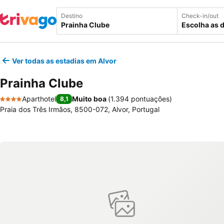
Destino
Check-in/out
Escolha as 
Ver todas as estadias em Alvor
Prainha Clube
Aparthotel
Muito boa
(
1.394 pontuações
)
8,1
4 Estrelas
Praia dos Três Irmãos, 8500-072, Alvor, Portugal