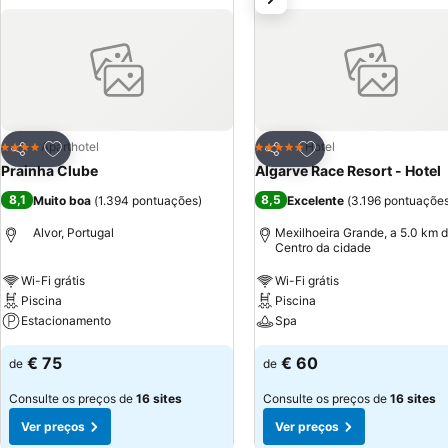
individualmente,cofre,televisão via satélite/cabo, LCD eduche;
Adicionar aos favoritos
Adicionar aos favor
Aparthotel
Hotel
4 Estrelas
5 Estrelas
Partilhar
Partilhar
Prainha Clube
Algarve Race Resort - Hotel
8,1
8,5
Muito boa
(
1.394 pontuações
)
Excelente
(
3.196 pontuaçõe
Alvor, Portugal
Mexilhoeira Grande, a 5.0 km 
Centro da cidade
Wi-Fi grátis
Wi-Fi grátis
Piscina
Piscina
Estacionamento
Spa
€ 75
€ 60
de
de
Consulte os preços de
16 sites
Consulte os preços de
16 sites
Ver preços
Ver preços