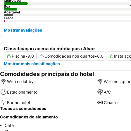
Muito boa
Boa
Aceitável
Fraca
Mostrar avaliações
Classificação acima da média para Alvor
Piscina
•
9,0
Comodidades nos quartos
•
8,0
Instalaç
Mostrar mais classificações
Comodidades principais do hotel
Wi-fi no lobby
Wi-fi nos quar
Estacionamento
A/C
Bar no hotel
Ginásio
Todas as comodidades
Comodidades do alojamento
Café