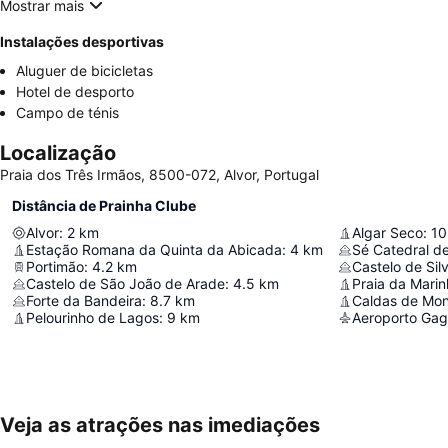
Mostrar mais
Instalações desportivas
Aluguer de bicicletas
Hotel de desporto
Campo de ténis
Localização
Praia dos Três Irmãos, 8500-072, Alvor, Portugal
Distância de Prainha Clube
Alvor
:
2
km
Algar Seco
:
10
Estação Romana da Quinta da Abicada
:
4
km
Sé Catedral de
Portimão
:
4.2
km
Castelo de Sil
Castelo de São João de Arade
:
4.5
km
Praia da Mari
Forte da Bandeira
:
8.7
km
Caldas de Mo
Pelourinho de Lagos
:
9
km
Aeroporto Gag
Veja as atrações nas imediações