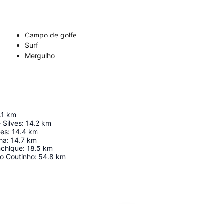
Campo de golfe
Surf
Mergulho
.1
km
 Silves
:
14.2
km
ves
:
14.4
km
nha
:
14.7
km
nchique
:
18.5
km
o Coutinho
:
54.8
km
Ampliar mapa