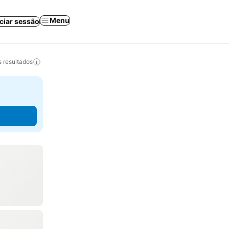
Menu
iciar sessão
 resultados