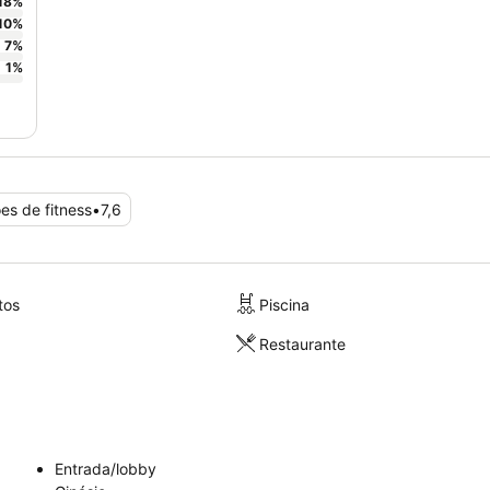
18
%
10
%
7
%
1
%
ões de fitness
•
7,6
tos
Piscina
Restaurante
Entrada/lobby