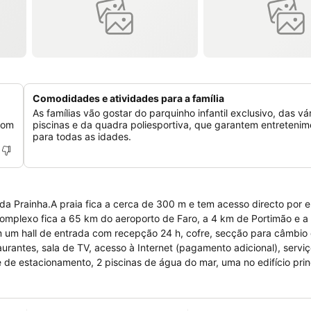
Comodidades e atividades para a família
As famílias vão gostar do parquinho infantil exclusivo, das vá
 com
piscinas e da quadra poliesportiva, que garantem entretenim
para todas as idades.
a Prainha.A praia fica a cerca de 300 m e tem acesso directo por e
complexo fica a 65 km do aeroporto de Faro, a 4 km de Portimão e a
êm um hall de entrada com recepção 24 h, cofre, secção para câmbio
urantes, sala de TV, acesso à Internet (pagamento adicional), servi
 de estacionamento, 2 piscinas de água do mar, uma no edifício prin
entos diferentes,os estúdios (máximo de 2 pessoas) tem quarto, cozi
s) oferecem quarto, sala de estar, kitchenete e casa de banho. To
oondas e louça. Todos os apartamentos contam com ar condicionado r