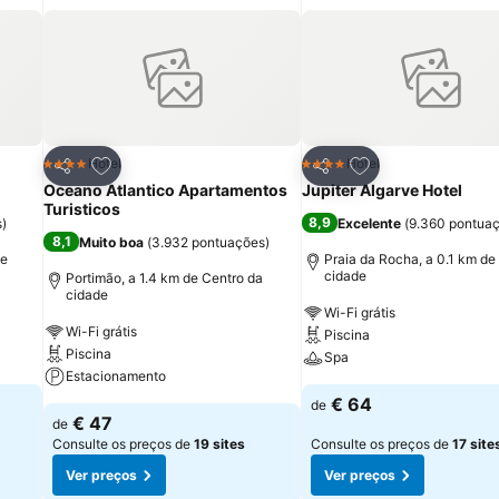
itos
Adicionar aos favoritos
Adicionar aos fav
Hotel
Hotel
4 Estrelas
4 Estrelas
Partilhar
Partilhar
Oceano Atlantico Apartamentos
Jupiter Algarve Hotel
Turisticos
8,9
s
)
Excelente
(
9.360 pontua
8,1
Muito boa
(
3.932 pontuações
)
de
Praia da Rocha, a 0.1 km de
cidade
Portimão, a 1.4 km de Centro da
cidade
Wi-Fi grátis
Wi-Fi grátis
Piscina
Piscina
Spa
Estacionamento
€ 64
de
€ 47
de
Consulte os preços de
19 sites
Consulte os preços de
17 site
Ver preços
Ver preços