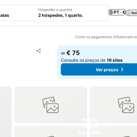
Hóspedes e quartos
PT · €
In
datas
2 hóspedes, 1 quarto.
Como os pagamentos influenciam os
Adicionar aos favoritos
€ 75
de
Partilhar
Consulte os preços de
16 sites
Ver preços