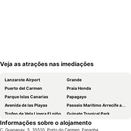
Veja as atrações nas imediações
Ampliar mapa
Lanzarote Airport
Grande
Puerto del Carmen
Praia Honda
Parque Islas Canarias
Papagayo
Avenida de las Playas
Passeio Maritimo Arrecife ate Praia Honda
Trofeo de Vela Ligera El niño
Guinate Tropical Park
Informações sobre o alojamento
Rancho Texas Lanzarote Park
Matagorda
C. Guanapay, 5, 35510, Porto do Carmen, Espanha
Dorada
Aquapark Costa Teguise