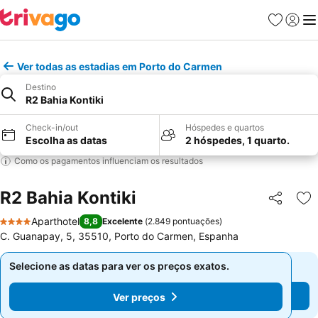
Favoritos
Iniciar
Me
Ver todas as estadias em Porto do Carmen
Destino
R2 Bahia Kontiki
Check-in/out
Hóspedes e quartos
Escolha as datas
2 hóspedes, 1 quarto.
Como os pagamentos influenciam os resultados
R2 Bahia Kontiki
Partilhar
Ad
Aparthotel
8,8
Excelente
(
2.849 pontuações
)
4 Estrelas
C. Guanapay, 5, 35510, Porto do Carmen, Espanha
Selecione as datas para ver os preços exatos.
Selecione as datas para ver os preços exatos.
Ver preços
Ver preços