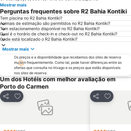
Mostrar mais
Playa Flamingo
Playa - Ría de La Santa
Perguntas frequentes sobre R2 Bahia Kontiki
Isla de Los Lobos
Parque Acuático y Temático Baku
Tem piscina no R2 Bahia Kontiki?
Animais de estimação são permitidos no R2 Bahia Kontiki?
Mirador do Río
Faro de El Cotillo
Tem estacionamento disponível no R2 Bahia Kontiki?
Qual é o horário de check-in e check-out no R2 Bahia Kontiki?
Onde está localizado o R2 Bahia Kontiki?
Mostrar mais
Os preços e a disponibilidade que recebemos dos sites de reserva
mudam frequentemente. Como tal, pode haver diferenças entre as
ofertas que consulta no trivago e os preços que estão disponíveis
nos sites de reserva.
Um dos Hotéis com melhor avaliação em
Porto do Carmen
Partilhar
Adicionar aos favoritos
Partilhar
Adicionar 