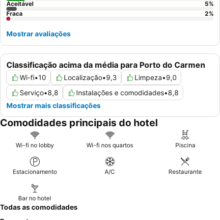
Aceitável
5
%
Fraca
2
%
Mostrar avaliações
Classificação acima da média para Porto do Carmen
Wi-fi
•
10
Localização
•
9,3
Limpeza
•
9,0
Serviço
•
8,8
Instalações e comodidades
•
8,8
Mostrar mais classificações
Comodidades principais do hotel
Wi-fi no lobby
Wi-fi nos quartos
Piscina
Estacionamento
A/C
Restaurante
Bar no hotel
Todas as comodidades