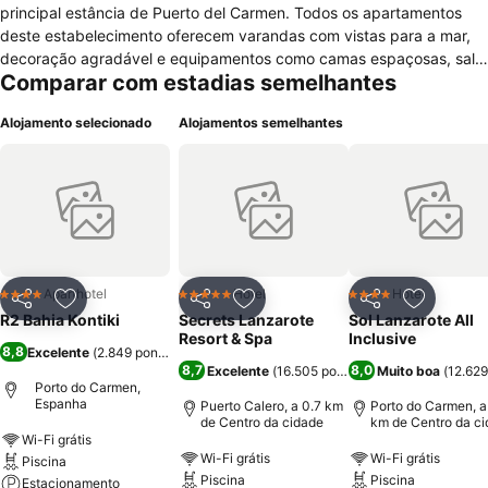
principal estância de Puerto del Carmen. Todos os apartamentos
deste estabelecimento oferecem varandas com vistas para a mar,
decoração agradável e equipamentos como camas espaçosas, sala
Comparar com estadias semelhantes
de estar, mesa de trabalho, ar-condicionado, local para refeição,
cozinha compacta e banheiro com ducha. Os hóspedes contam
Alojamento selecionado
Alojamentos semelhantes
com um restaurante/bar que oferece variadas refeições rápidas e
saudáveis. Ainda neste estabelecimento os hóspedes desfrutam de
recepção com atendimento 24 horas por dia equipada com cofre de
segurança, acesso a internet de alta velocidade com custos
adicionais via modem, serviços de lavanderia, serviço de câmbio,
posto de turismo, locação de carros, locação de bicicletas, serviços
de concierge e máquina de venda de bebidas automática. Para o
lazer o Hotel oferece solário, piscina ao ar livre e mesas de ping
Aparthotel
Hotel
Hotel
4 Estrelas
5 Estrelas
4 Estrelas
Partilhar
Adicionar aos favoritos
Partilhar
Adicionar aos favoritos
Partilhar
Adicionar
pong.
R2 Bahia Kontiki
Secrets Lanzarote
Sol Lanzarote All
Resort & Spa
Inclusive
8,8
Excelente
(
2.849 pontuações
)
8,7
8,0
Excelente
(
16.505 pontuações
Muito boa
)
(
12.629
Porto do Carmen,
Espanha
Puerto Calero, a 0.7 km
Porto do Carmen, a
de Centro da cidade
km de Centro da c
Wi-Fi grátis
Wi-Fi grátis
Wi-Fi grátis
Piscina
Piscina
Piscina
Estacionamento