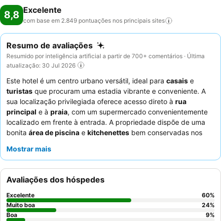
Excelente
8,8
com base em 2.849 pontuações nos principais
sites
Resumo de avaliações
Resumido por inteligência artificial a partir de 700+ comentários · Última
atualização: 30 Jul 2026
Este hotel é um centro urbano versátil, ideal para
casais
e
turistas
que procuram uma estadia vibrante e conveniente. A
sua localização privilegiada oferece acesso direto à
rua
principal
e à
praia
, com um supermercado convenientemente
localizado em frente à entrada. A propriedade dispõe de uma
bonita
área de piscina
e
kitchenettes
bem conservadas nos
seus espaçosos apartamentos, atendendo tanto às
Mostrar mais
necessidades de relaxamento quanto às de self-catering. Os
hóspedes elogiam consistentemente os
funcionários
simpáticos e prestativos
e o
pequeno-almoço variado e de
Avaliações dos hóspedes
alta qualidade
com opções feitas na hora. Para aqueles que
desejam tranquilidade, recomenda-se selecionar um quarto
Excelente
60
%
virado para o jardim.
Muito boa
24
%
Boa
9
%