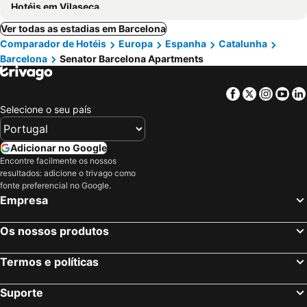
Hotéis em Vilaseca
Ver todas as estadias em Barcelona
Comparador de Hotéis
Europa
Espanha
Catalunha
Barcelona
Senator Barcelona Apartments
Facebook
Twitter
Insta
Yo
Selecione o seu país
Adicionar no Google
Encontre facilmente os nossos
resultados: adicione o trivago como
fonte preferencial no Google.
Empresa
Os nossos produtos
Termos e políticas
Suporte