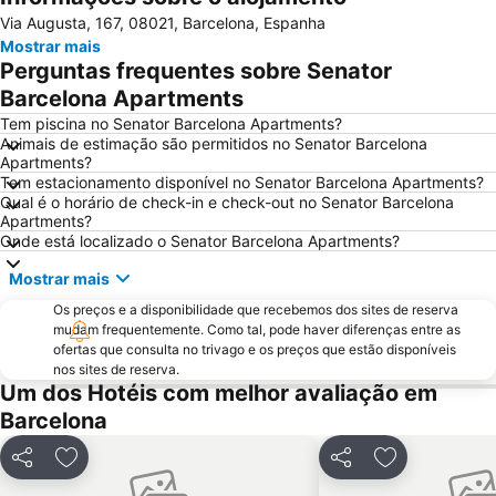
Via Augusta, 167, 08021, Barcelona, Espanha
Estació de Sants
Palácio Sant Jordi
Mostrar mais
Praça Catalunha
Sagrada Família Metro Station
Perguntas frequentes sobre Senator
La Dreta de l'Eixample
Barcelona Sants Metro Station
Barcelona Apartments
Metrô de Barcelona
Plaza Catalunya
Tem piscina no Senator Barcelona Apartments?
Animais de estimação são permitidos no Senator Barcelona
Aeroport T1 Metro Station
Ciutat Vella
Apartments?
Tem estacionamento disponível no Senator Barcelona Apartments?
Catedral Basílica de Barcelona
Estació de Plaça Catalunya
Qual é o horário de check-in e check-out no Senator Barcelona
Gràcia
Passeio de Gràcia
Apartments?
Onde está localizado o Senator Barcelona Apartments?
Circuit de Catalunya
Parque do centro de Poblenou
Mostrar mais
El Born
El Poblenou
Os preços e a disponibilidade que recebemos dos sites de reserva
La Salut
Sants
mudam frequentemente. Como tal, pode haver diferenças entre as
Parque do Forum
Casino de Barcelona
ofertas que consulta no trivago e os preços que estão disponíveis
nos sites de reserva.
Parque da Ciutadella
Mar Bella
Um dos Hotéis com melhor avaliação em
Montjuïc
Casa Batlló
Barcelona
Arco do Triunfo
Recinto Ferial Gran Vía
Partilhar
Adicionar aos favoritos
Partilhar
Adicionar aos
Distrito Sarrià-Sant Gervasi
Sants-Montjuïc