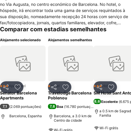
no Via Augusta, no centro económico de Barcelona. No hotel, o
hóspede, irá encontrar toda uma gama de serviços requintados à
sua disposição, nomeadamente recepção 24 horas com serviço de
fax/fotocopiadora, jornais, quartos familiares, elevador, cofre,
Comparar com estadias semelhantes
aquecimento, sala para bagagem, ar condicionado, serviço de
quartos, lavandaria, serviço de engomadoria, internet gratuita e
Alojamento selecionado
Alojamentos semelhantes
estacionamento com pagamento extra. Os vários tipos de quartos
possuem uma decoração moderna e requintada e podem ser de
vários tipos. Na generalidade as funcionalidades presentes são
constituídas por cofre, ar condicionado, comodidades de
engomadoria, sofá-cama, wc com duche, secador de cabelo e
artigos de higiene pessoal, telefone, televisão por satélite, mini-bar,
kitchenette, frigorífico, serviço de despertar/relógio despertador e
janela com vistas para o exterior.
Aparthotel
Hotel
Hotel
3 Estrelas
1 Estrelas
3 Estrelas
Partilhar
Adicionar aos favoritos
Partilhar
Adicionar aos favoritos
Partilhar
Adicionar
Senator Barcelona
Travelodge Barcelona
SM Hotel Sant Ant
Apartments
Poblenou
8,6
Excelente
(
6.675 
7,1
7,8
(
2.069 pontuações
)
Boa
(
16.780 pontuações
)
a 0.5 km de Sagra
Família
Barcelona, Espanha
Barcelona, a 3.0 km de
Centro da cidade
Wi-Fi grátis
Wi-Fi grátis