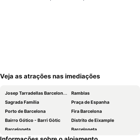
Veja as atrações nas imediações
Ampliar mapa
Josep Tarradellas Barcelona–El Prat Airport
Ramblas
Sagrada Família
Praça de Espanha
Porto de Barcelona
Fira Barcelona
Bairro Gótico - Barri Gòtic
Distrito de Eixample
Barceloneta
Barceloneta
Informações sobre o alojamento
Estádio Olímpico de Montjuïc
Camp Nou