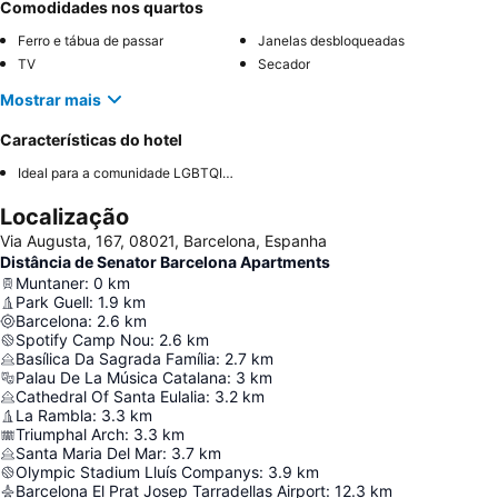
Comodidades nos quartos
Ferro e tábua de passar
Janelas desbloqueadas
TV
Secador
Mostrar mais
Características do hotel
Ideal para a comunidade LGBTQIA+
Localização
Via Augusta, 167, 08021, Barcelona, Espanha
Distância de Senator Barcelona Apartments
Muntaner
:
0
km
Park Guell
:
1.9
km
Barcelona
:
2.6
km
Spotify Camp Nou
:
2.6
km
Basílica Da Sagrada Família
:
2.7
km
Palau De La Música Catalana
:
3
km
Cathedral Of Santa Eulalia
:
3.2
km
La Rambla
:
3.3
km
Triumphal Arch
:
3.3
km
Santa Maria Del Mar
:
3.7
km
Olympic Stadium Lluís Companys
:
3.9
km
Barcelona El Prat Josep Tarradellas Airport
:
12.3
km