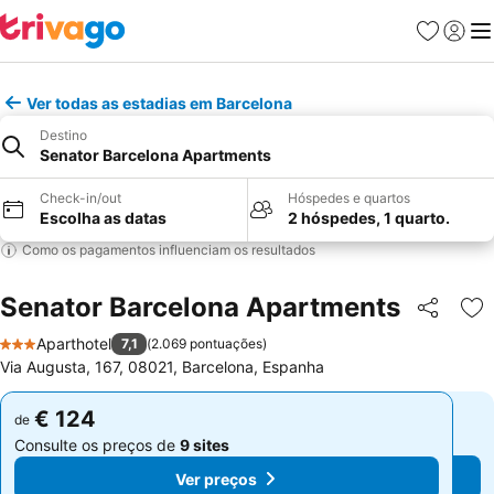
Favoritos
Iniciar
Me
Ver todas as estadias em Barcelona
Destino
Senator Barcelona Apartments
Check-in/out
Hóspedes e quartos
Escolha as datas
2 hóspedes, 1 quarto.
Como os pagamentos influenciam os resultados
Senator Barcelona Apartments
Partilhar
Ad
Aparthotel
7,1
(
2.069 pontuações
)
3 Estrelas
Via Augusta, 167, 08021, Barcelona, Espanha
€ 124
€ 124
de
de
Consulte os preços de
9 sites
Consulte os preços de
9 sites
Ver preços
Ver preços