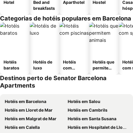
Hotel
Bed and
Aparthotel
Hostel
Casa
breakfasts
hósp
Categorias de hotéis populares em Barcelona
Hotéis
Hotéis de
Hotéis
Hotéis que
Hoté
baratos
luxo
com
permitem
com 
piscinas
animais
Destinos perto de Senator Barcelona
Apartments
Hotéis em Barcelona
Hotéis em Salou
Hotéis em Lloret de Mar
Hotéis em Cambrils
Hotéis em Malgrat de Mar
Hotéis em Santa Susana
Hotéis em Calella
Hotéis em Hospitalet de Llobregat