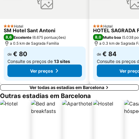
Raval
L'Antiga Esquerra de l'Eixample
Unesco Rock Art Of The Mediterranean Basin On The Iberian Peninsula
Sant Martí
Marina Port Vell
Universidade de Barcelona
Hotel
Hotel
3 Estrelas
3 Estrelas
SM Hotel Sant Antoni
HOTEL SAGRADA F
Mercado da Boqueria
Gran Via de les Corts Catalans
8,6
8,0
Excelente
(
6.675 pontuações
)
Muito boa
(
5.038 po
a 0.5 km de Sagrada Família
a 0.3 km de Sagrada F
€ 80
€ 84
de
de
Consulte os preços de
13 sites
Consulte os preços 
Ver preços
Ver preç
Ver todas as estadias em Barcelona
Outras estadias em Barcelona