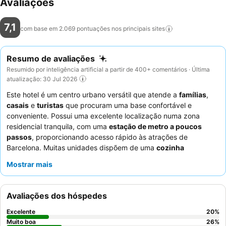
Avaliações
7,1
com base em 2.069 pontuações nos principais
sites
Resumo de avaliações
Resumido por inteligência artificial a partir de 400+ comentários · Última
atualização: 30 Jul 2026
Este hotel é um centro urbano versátil que atende a
famílias
,
casais
e
turistas
que procuram uma base confortável e
conveniente. Possui uma excelente localização numa zona
residencial tranquila, com uma
estação de metro a poucos
passos
, proporcionando acesso rápido às atrações de
Barcelona. Muitas unidades dispõem de uma
cozinha
totalmente equipada
, ideal para hóspedes que preferem
Mostrar mais
preparar as suas próprias refeições. Os hóspedes elogiam
consistentemente os
funcionários do hotel
pela sua simpatia e
prestabilidade excecionais, com uma
receção 24 horas
a
Avaliações dos hóspedes
garantir apoio contínuo. Para uma estadia mais tranquila,
considere solicitar um quarto virado para o jardim para
Excelente
20
%
minimizar o ruído potencial dos quartos vizinhos ou da rua.
Muito boa
26
%