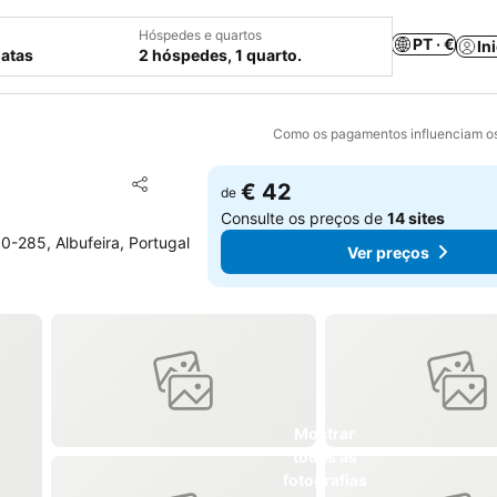
Hóspedes e quartos
PT · €
In
datas
2 hóspedes, 1 quarto.
Como os pagamentos influenciam os
Adicionar aos favoritos
€ 42
de
Partilhar
Consulte os preços de
14 sites
0-285, Albufeira, Portugal
Ver preços