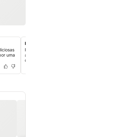
Detalhes em azulejos tradicionais
iciosas
Fique em acomodações iluminadas e com ar-condicion
 por uma
apresentam azulejos portugueses tradicionais, adicion
de charme local à sua estadia.