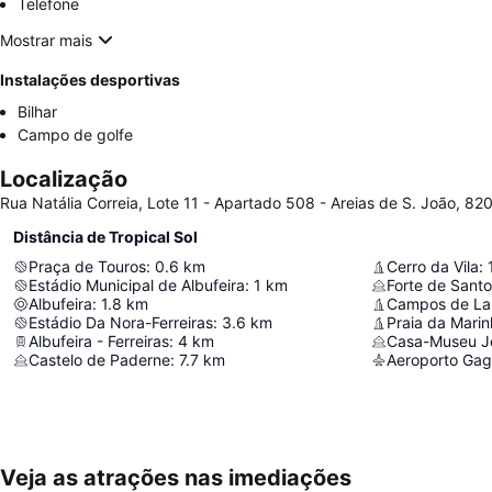
Telefone
Mostrar mais
Instalações desportivas
Bilhar
Campo de golfe
Localização
Rua Natália Correia, Lote 11 - Apartado 508 - Areias de S. João, 820
Distância de Tropical Sol
Praça de Touros
:
0.6
km
Cerro da Vila
:
Estádio Municipal de Albufeira
:
1
km
Albufeira
:
1.8
km
Estádio Da Nora-Ferreiras
:
3.6
km
Praia da Mari
Albufeira - Ferreiras
:
4
km
Casa-Museu J
Castelo de Paderne
:
7.7
km
Aeroporto Gag
Veja as atrações nas imediações