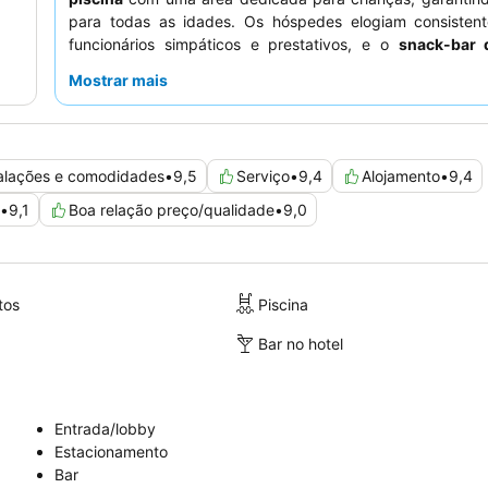
para todas as idades. Os hóspedes elogiam consisten
funcionários simpáticos e prestativos, e o
snack-bar 
recebe ótimas avaliações pela sua comida e bebidas ex
Mostrar mais
com bons preços. Para uma experiência mais tranquila,
solicitar um quarto virado para o jardim.
talações e comodidades
•
9,5
Serviço
•
9,4
Alojamento
•
9,4
•
9,1
Boa relação preço/qualidade
•
9,0
tos
Piscina
Bar no hotel
Entrada/lobby
Estacionamento
Bar