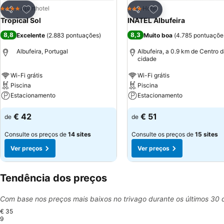
Adicionar aos favoritos
Adicionar aos favor
Aparthotel
Hotel
4 Estrelas
3 Estrelas
Partilhar
Partilhar
Tropical Sol
INATEL Albufeira
8,8
8,3
Excelente
(
2.883 pontuações
)
Muito boa
(
4.785 pontuaçõe
Albufeira, Portugal
Albufeira, a 0.9 km de Centro 
cidade
Wi-Fi grátis
Wi-Fi grátis
Piscina
Piscina
Estacionamento
Estacionamento
€ 42
€ 51
de
de
Consulte os preços de
14 sites
Consulte os preços de
15 sites
Ver preços
Ver preços
Tendência dos preços
Com base nos preços mais baixos no trivago durante os últimos 30 
€ 35
9