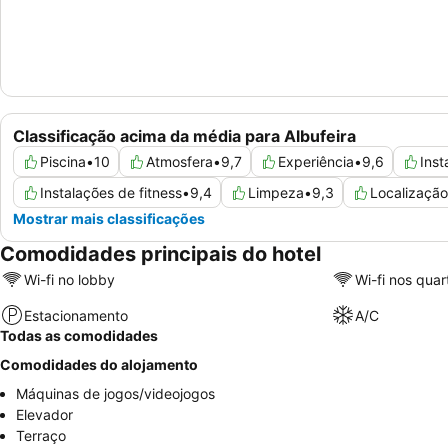
Classificação acima da média para Albufeira
Piscina
•
10
Atmosfera
•
9,7
Experiência
•
9,6
Ins
Instalações de fitness
•
9,4
Limpeza
•
9,3
Localização
Mostrar mais classificações
Comodidades principais do hotel
Wi-fi no lobby
Wi-fi nos quar
Estacionamento
A/C
Todas as comodidades
Comodidades do alojamento
Máquinas de jogos/videojogos
Elevador
Terraço