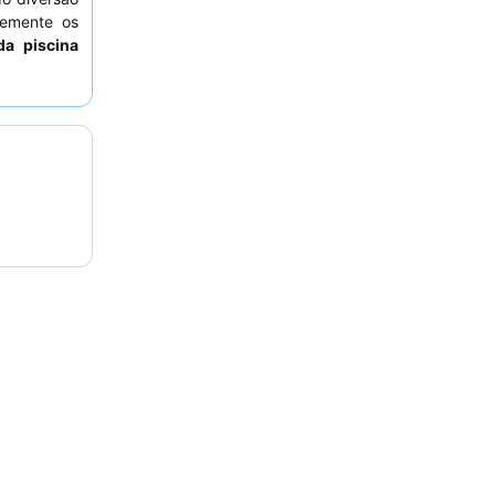
temente os
da piscina
celentes e
 considere