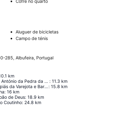
Cofre no quarto
Aluguer de bicicletas
Campo de ténis
0-285, Albufeira, Portugal
10.1
km
Forte de Santo António da Pedra da Galé
:
11.3
km
Campos de Lapiás da Varejota e Barrocal da Tôr
:
15.8
km
nha
:
16
km
oão de Deus
:
18.9
km
o Coutinho
:
24.8
km