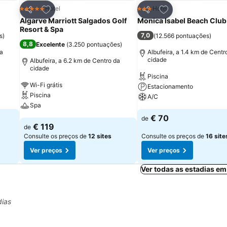
itos
Adicionar aos favoritos
Adicionar aos fav
Hotel
Hotel
5 Estrelas
3 Estrelas
Partilhar
Partilhar
Algarve Marriott Salgados Golf
Monica Isabel Beach Club
Resort & Spa
7,0
s
)
(
12.566 pontuações
)
8,8
Excelente
(
3.250 pontuações
)
da
Albufeira, a 1.4 km de Centr
cidade
Albufeira, a 6.2 km de Centro da
cidade
Piscina
Wi-Fi grátis
Estacionamento
Piscina
A/C
Spa
€ 70
de
€ 119
de
Consulte os preços de
12 sites
Consulte os preços de
16 site
Ver preços
Ver preços
Ver todas as estadias em
dias