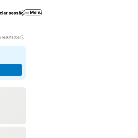
Menu
iciar sessão
 resultados