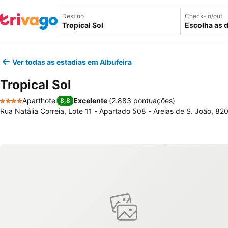
Destino
Check-in/out
Escolha as 
Ver todas as estadias em Albufeira
Tropical Sol
Aparthotel
Excelente
(
2.883 pontuações
)
8,8
4 Estrelas
Rua Natália Correia, Lote 11 - Apartado 508 - Areias de S. João, 820