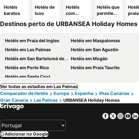
Hotéis
Hotéis de
Hotéis
Hotéis que
Hotéi
baratos
luxo
com
permitem
praia
piscinas
animais
Destinos perto de URBANSEA Holiday Homes
Hotéis em Praia del Ingles
Hotéis em Maspalomas
Hotéis em Las Palmas
Hotéis em San Agustín
Hotéis em San Bartolomé de Tirajana
Hotéis em Mogán
Hotéis em Porto Rico
Hotéis em Praia Taurito
Hotéis em Santa Cruz
Ver todas as estadias em Las Palmas
Comparador de Hotéis
Europa
Espanha
Ilhas Canárias
Gran Canaria
Las Palmas
URBANSEA Holiday Homes
Facebook
Twitter
Insta
Yo
Adicionar no Google