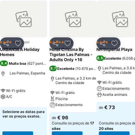
Aparthotel
Hotel
Hotel
4 Estrelas
5 Estrelas
4 Estrelas
Partilhar
Adicionar aos favoritos
Partilhar
Adicionar aos favoritos
Partilhar
Adicionar
URBANSEA Holiday
Hotel Cristina By
NH Imperial Playa
Homes
Tigotan Las Palmas -
8,5
Excelente
(
6.056 
Adults Only +16
8,4
Muito boa
(
627 pontuações
)
Las Palmas, a 3.6 
8,7
Excelente
(
10.676 pontuações
)
Centro da cidade
Las Palmas, Espanha
Las Palmas, a 3.2 km de
Wi-Fi grátis
Centro da cidade
Estacionamento
Wi-Fi grátis
Wi-Fi grátis
Aceita animais
A/C
Piscina
Estacionamento
€ 73
de
Selecione as datas para
ver os preços exatos.
€ 96
de
Consulte os preços de
17
Consulte os preços d
sites
20 sites