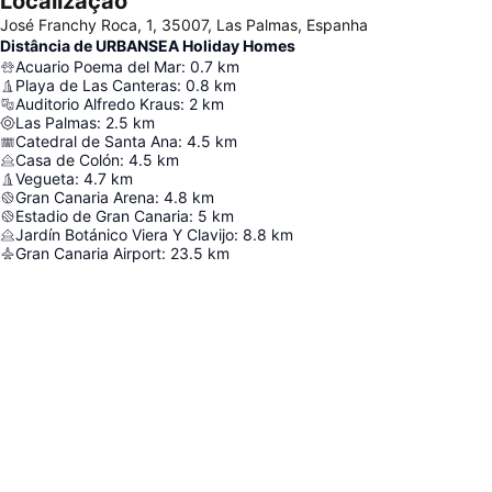
Localização
José Franchy Roca, 1, 35007, Las Palmas, Espanha
Distância de URBANSEA Holiday Homes
Acuario Poema del Mar
:
0.7
km
Playa de Las Canteras
:
0.8
km
Auditorio Alfredo Kraus
:
2
km
Las Palmas
:
2.5
km
Catedral de Santa Ana
:
4.5
km
Casa de Colón
:
4.5
km
Vegueta
:
4.7
km
Gran Canaria Arena
:
4.8
km
Estadio de Gran Canaria
:
5
km
Jardín Botánico Viera Y Clavijo
:
8.8
km
Gran Canaria Airport
:
23.5
km