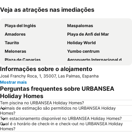
Veja as atrações nas imediações
Ampliar mapa
Playa del Inglés
Maspalomas
Amadores
Playa de Anfi del Mar
Taurito
Holiday World
Meloneras
Yumbo centrum
Plaza de Canarias
Aeropuerto Internacional de Gran Canaria
Informações sobre o alojamento
Gran Canaria Airport
As Canteras
José Franchy Roca, 1, 35007, Las Palmas, Espanha
Paseo por la playa de Las Canteras
Puerto Rico Beach
Mostrar mais
Dunas de Maspalomas
Las Palmas
Perguntas frequentes sobre URBANSEA
Las Palmeras Golf Sport Urban Resort
Centro Bulevard Monopol
Holiday Homes
Playa del Sol
Playa de Mogán
Tem piscina no URBANSEA Holiday Homes?
Animais de estimação são permitidos no URBANSEA Holiday
Vegueta
Lago Taurito Oasis
Homes?
Tem estacionamento disponível no URBANSEA Holiday Homes?
Porto de Mogán
Playa de San Agustín
Qual é o horário de check-in e check-out no URBANSEA Holiday
Paseo De Las Canteras
Melenara
Homes?