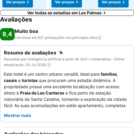
Ver preços
Ver preços
Ver preços
Ver todas as estadias em Las Palmas
Avaliações
Muito boa
8,4
com base em 627 pontuações nos principais
sites
Resumo de avaliações
Resumido por inteligência artificial a partir de 300+ comentários · Última
atualização: 30 Jul 2026
Este hotel é um centro urbano versátil, ideal para
famílias
,
casais
e
turistas
que procuram uma estadia dinâmica. A
propriedade possui uma excelente localização com acesso
direto à
Praia de Las Canteras
e fica perto da estação
rodoviária de Santa Catalina, tornando a exploração da cidade
fácil. As suas acomodações em estilo apartamento, completas
com
máquina de lavar e secar roupa
, são perfeitas para
Mostrar mais
estadias mais longas e grupos. Os hóspedes elogiam
consistentemente os
funcionários atenciosos
e o
"espetacular" e variado
buffet de pequeno-almoço
servido