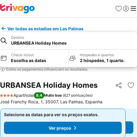
Favoritos
Iniciar
Me
Ver todas as estadias em Las Palmas
Destino
URBANSEA Holiday Homes
Check-in/out
Hóspedes e quartos
Escolha as datas
2 hóspedes, 1 quarto.
Como os pagamentos influenciam os resultados
URBANSEA Holiday Homes
Partilhar
Ad
Aparthotel
8,4
Muito boa
(
627 pontuações
)
4 Estrelas
José Franchy Roca, 1, 35007, Las Palmas, Espanha
Selecione as datas para ver os preços exatos.
Selecione as datas para ver os preços exatos.
Ver preços
Ver preços