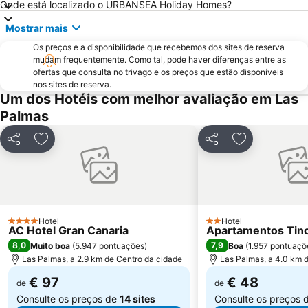
Onde está localizado o URBANSEA Holiday Homes?
Arinaga
Playa de las Burras
Mostrar mais
Gran Casino Costa Meloneras
Las Burras-Puerto Chico
Os preços e a disponibilidade que recebemos dos sites de reserva
Bahia Feliz
Triana
mudam frequentemente. Como tal, pode haver diferenças entre as
Thalasso
Carnaval de Las Palmas de Gran Canaria
ofertas que consulta no trivago e os preços que estão disponíveis
nos sites de reserva.
Agua Dulce
Playa de Tufia
Um dos Hotéis com melhor avaliação em Las
Gay Pride
Qué ver en tres días
Palmas
Calabria
Centro Comercial Las Ramblas Centro
Partilhar
Adicionar aos favoritos
Partilhar
Adicionar aos
Zona Comercial Calle Triana
Playa La Laja
Orquídea Club Spa
Talasoterapia Canarias San Agustín
Del Faro
Puerto de Mogan
El Corte Ingles
Mercado Del Puerto
Hotel
Hotel
4 Estrelas
2 Estrelas
AC Hotel Gran Canaria
Apartamentos Tin
Mercado de Vegueta
Ermita de San Antonio Abad
8,0
7,9
Muito boa
(
5.947 pontuações
)
Boa
(
1.957 pontuaçõ
Las Palmas, a 2.9 km de Centro da cidade
Las Palmas, a 4.0 km 
€ 97
€ 48
de
de
Consulte os preços de
14 sites
Consulte os preços 