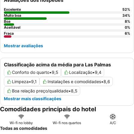
Avaliações dos hóspedes
num hotel parceiro. Para uma experiência mais tranquila, os
hóspedes devem solicitar um quarto virado para o jardim.
Excelente
52
%
Muito boa
34
%
Boa
8
%
Aceitável
0
%
Fraca
6
%
Mostrar avaliações
Classificação acima da média para Las Palmas
Conforto do quarto
•
9,5
Localização
•
9,4
Limpeza
•
9,1
Instalações e comodidades
•
8,6
Boa relação preço/qualidade
•
8,5
Mostrar mais classificações
Comodidades principais do hotel
Wi-fi no lobby
Wi-fi nos quartos
A/C
Todas as comodidades