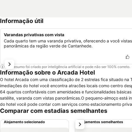
Informação útil
Varandas privativas com vista
Cada quarto tem uma varanda privativa, oferecendo a você vistas
panorâmicas da região verde de Cantanhede.
Este resumo foi criado por inteligência artificial e pode não ser 100% correto.
Informação sobre o Arcada Hotel
O hotel Arcada com uma classificação de 2 estrelas fica situado n
imediações do hotel você encontra atracões locais como centro despo
64 quartos confortáveis com amenidades e funcionalidades básicas 
satélite, varanda com vistas panorâmicas.O pequeno-almoço está inclu
do hotel você pode contar com serviços como estacionamento privado
Comparar com estadias semelhantes
seco, serviço de engomadoria, lavandaria, receção disponível 24 hora
Para atividades de lazer você pode usufruir de campo de ténis, piscin
Alojamento selecionado
Alojamentos semelhantes
próximo