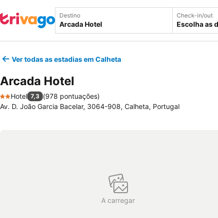
Destino
Check-in/out
Escolha as 
Ver todas as estadias em Calheta
Arcada Hotel
Hotel
(
978 pontuações
)
7,3
2 Estrelas
Av. D. João Garcia Bacelar, 3064-908, Calheta, Portugal
A carregar