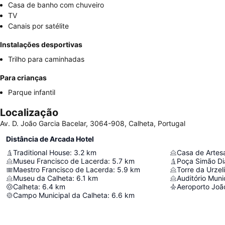
Casa de banho com chuveiro
TV
Canais por satélite
Instalações desportivas
Trilho para caminhadas
Para crianças
Parque infantil
Localização
Av. D. João Garcia Bacelar, 3064-908, Calheta, Portugal
Distância de Arcada Hotel
Traditional House
:
3.2
km
Casa de Artes
Museu Francisco de Lacerda
:
5.7
km
Poça Simão Di
Maestro Francisco de Lacerda
:
5.9
km
Torre da Urzel
Museu da Calheta
:
6.1
km
Auditório Muni
Calheta
:
6.4
km
Aeroporto João
Campo Municipal da Calheta
:
6.6
km