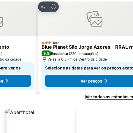
avoritos
Adicionar aos favoritos
Partilhar
Hotel
3 Estrelas
ento
Blue Planet São Jorge Azores - RRAL n
9,5
s
)
Excelente
(
220 pontuações
)
tro da cidade
Velas, a 0.5 km de Centro da cidade
para ver os
Selecione as datas para ver os preços exat
os
Ver preços
Ver todas as estadias 