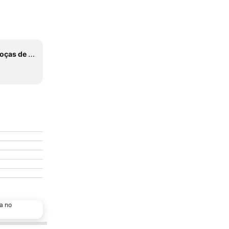
icente Dias
a no