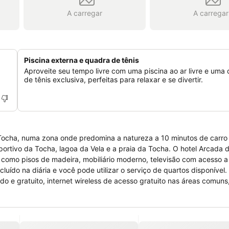
A carregar
A carregar
Piscina externa e quadra de tênis
Aproveite seu tempo livre com uma piscina ao ar livre e uma
de tênis exclusiva, perfeitas para relaxar e se divertir.
a Tocha, numa zona onde predomina a natureza a 10 minutos de carro
rtivo da Tocha, lagoa da Vela e a praia da Tocha. O hotel Arcada di
como pisos de madeira, mobiliário moderno, televisão com acesso a 
ído na diária e você pode utilizar o serviço de quartos disponível. 
 e gratuito, internet wireless de acesso gratuito nas áreas comuns
s, facilidades para reuniões, fax e fotocopiadora, restaurante, bar 
a exterior, terraço para banhos de sol e parque infantil.