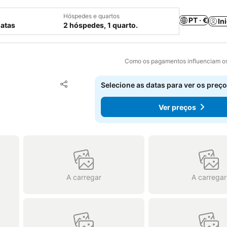
Hóspedes e quartos
PT · €
In
datas
2 hóspedes, 1 quarto.
Como os pagamentos influenciam os
Adicionar aos favoritos
Selecione as datas para ver os preço
Partilhar
Ver preços
A carregar
A carregar