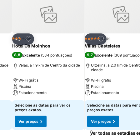
itos
Adicionar aos favoritos
Adicionar aos fav
Hotel
Hotel
3 Estrelas
5 Estrelas
Partilhar
Partilhar
Hotel Os Moinhos
Villas Casteletes
8,8
9,7
Excelente
(
534 pontuações
)
Excelente
(
309 pontuaçõ
idade
Velas, a 1.9 km de Centro da cidade
Urzelina, a 2.0 km de Centr
cidade
Wi-Fi grátis
Wi-Fi grátis
Piscina
Piscina
Estacionamento
Estacionamento
Selecione as datas para ver os
Selecione as datas para ver 
preços exatos.
preços exatos.
Ver preços
Ver preços
Ver todas as estadias 