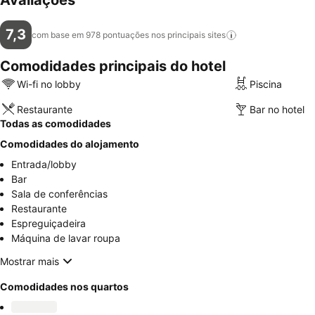
Avaliações
7,3
com base em 978 pontuações nos principais
sites
Comodidades principais do hotel
Wi-fi no lobby
Piscina
Restaurante
Bar no hotel
Todas as comodidades
Comodidades do alojamento
Entrada/lobby
Bar
Sala de conferências
Restaurante
Espreguiçadeira
Máquina de lavar roupa
Mostrar mais
Comodidades nos quartos