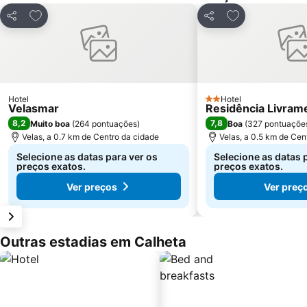
Adicionar aos favoritos
Adicionar aos f
Partilhar
Partilhar
Hotel
Hotel
2 Estrelas
Velasmar
Residência Livram
8,2
7,8
Muito boa
(
264 pontuações
)
Boa
(
327 pontuaçõe
Velas, a 0.7 km de Centro da cidade
Velas, a 0.5 km de Cen
Selecione as datas para ver os
Selecione as datas 
preços exatos.
preços exatos.
Ver preços
Ver preç
Outras estadias em Calheta