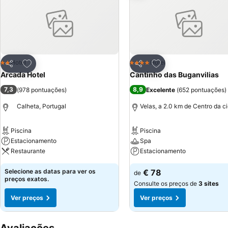
Adicionar aos favoritos
Adicionar aos favor
Hotel
Hotel
2 Estrelas
4 Estrelas
Partilhar
Partilhar
Arcada Hotel
Cantinho das Buganvilias
7,3
8,9
(
978 pontuações
)
Excelente
(
652 pontuações
)
Calheta, Portugal
Velas, a 2.0 km de Centro da c
Piscina
Piscina
Estacionamento
Spa
Restaurante
Estacionamento
Selecione as datas para ver os
€ 78
de
preços exatos.
Consulte os preços de
3 sites
Ver preços
Ver preços