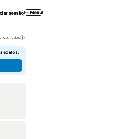
Menu
iciar sessão
 resultados
s exatos.