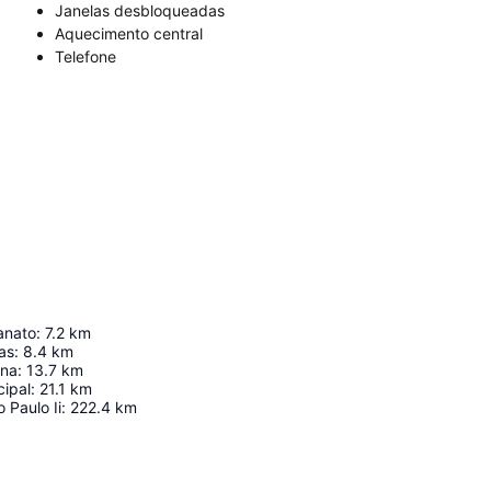
Janelas desbloqueadas
Aquecimento central
Telefone
anato
:
7.2
km
as
:
8.4
km
ina
:
13.7
km
cipal
:
21.1
km
 Paulo Ii
:
222.4
km