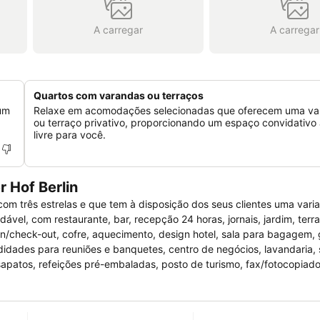
A carregar
A carregar
Quartos com varandas ou terraços
 um
Relaxe em acomodações selecionadas que oferecem uma va
ou terraço privativo, proporcionando um espaço convidativo 
livre para você.
 Hof Berlin
com três estrelas e que tem à disposição dos seus clientes uma vari
vel, com restaurante, bar, recepção 24 horas, jornais, jardim, terr
n/check-out, cofre, aquecimento, design hotel, sala para bagagem, g
odidades para reuniões e banquetes, centro de negócios, lavandaria, 
patos, refeições pré-embaladas, posto de turismo, fax/fotocopiado
 e contam com as mais variadas comodidades: ar condicionado, aquec
e, televisão e Internet. Uma óptima escolha para que quer pernoitar