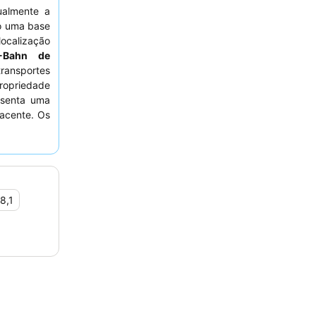
ualmente a
o uma base
localização
-Bahn de
ransportes
propriedade
esenta uma
jacente. Os
mpáticos e
seu serviço
spedes são
ior.
8,1