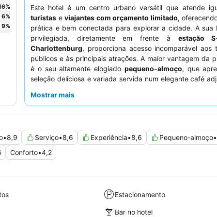
16
%
Este hotel é um centro urbano versátil que atende ig
6
%
turistas
e
viajantes com orçamento limitado
, oferecend
9
%
prática e bem conectada para explorar a cidade. A sua 
privilegiada, diretamente em frente à
estação S
Charlottenburg
, proporciona acesso incomparável aos t
públicos e às principais atrações. A maior vantagem da 
é o seu altamente elogiado
pequeno-almoço
, que apr
seleção deliciosa e variada servida num elegante café ad
hóspedes elogiam consistentemente os
funcionários si
Mostrar mais
prestativos
, particularmente a equipa da receção, pelo 
atencioso. Para uma estadia mais tranquila, os hó
aconselhados a solicitar um quarto virado para o pátio inter
o
•
8,9
Serviço
•
8,6
Experiência
•
8,6
Pequeno-almoço
•
6
Conforto
•
4,2
tos
Estacionamento
Bar no hotel