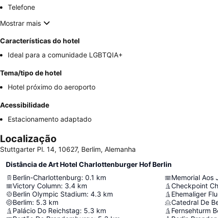
Telefone
Mostrar mais
Características do hotel
Ideal para a comunidade LGBTQIA+
Tema/tipo de hotel
Hotel próximo do aeroporto
Acessibilidade
Estacionamento adaptado
Localização
Stuttgarter Pl. 14, 10627, Berlim, Alemanha
Distância de Art Hotel Charlottenburger Hof Berlin
Berlin-Charlottenburg
:
0.1
km
Victory Column
:
3.4
km
Checkpoint Ch
Berlin Olympic Stadium
:
4.3
km
Ehemaliger Fl
Berlim
:
5.3
km
Catedral De Be
Palácio Do Reichstag
:
5.3
km
Fernsehturm Be