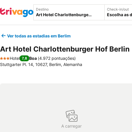
Destino
Check-in/out
Escolha as 
Ver todas as estadias em Berlim
Art Hotel Charlottenburger Hof Berlin
Hotel
Boa
(
4.972 pontuações
)
7,8
3 Estrelas
Stuttgarter Pl. 14, 10627, Berlim, Alemanha
A carregar