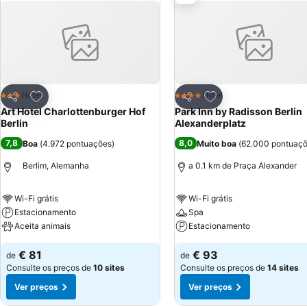
Adicionar aos favoritos
Adicionar aos favor
Hotel
Hotel
3 Estrelas
4 Estrelas
Partilhar
Partilhar
Art Hotel Charlottenburger Hof
Park Inn by Radisson Berlin
Berlin
Alexanderplatz
7,8
8,0
Boa
(
4.972 pontuações
)
Muito boa
(
62.000 pontuaç
Berlim, Alemanha
a 0.1 km de Praça Alexander
Wi-Fi grátis
Wi-Fi grátis
Estacionamento
Spa
Aceita animais
Estacionamento
€ 81
€ 93
de
de
Consulte os preços de
10 sites
Consulte os preços de
14 sites
Ver preços
Ver preços