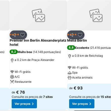
itos
Adicionar aos favoritos
Adicionar aos fav
Hotel
Hotel
4 Estrelas
4 Estrelas
Partilhar
Partilhar
Premier Inn Berlin Alexanderplatz
Meliá Berlin
hotel
8,8
Excelente
(
21.416 pontua
8,2
ões
)
Muito boa
(
14.148 pontuações
)
a 0.9 km de Reichstag
a 0.2 km de Praça Alexander
Wi-Fi grátis
Wi-Fi grátis
Spa
A/C
Aceita animais
Restaurante
€ 93
de
€ 76
de
Consulte os preços de
7 sites
Consulte os preços de
15 site
Ver preços
Ver preços