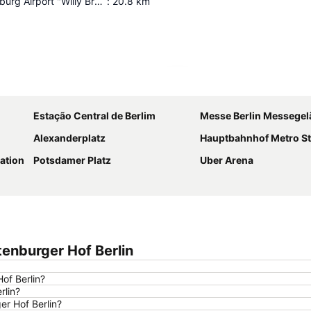
Berlin Brandenburg Airport "Willy Brandt"
:
20.8
km
Ampliar mapa
Estação Central de Berlim
Messe Berlin Messege
Alexanderplatz
Hauptbahnhof Metro St
ation
Potsdamer Platz
Uber Arena
tenburger Hof Berlin
of Berlin?
rlin?
er Hof Berlin?