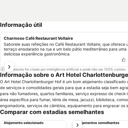
Informação útil
Charmoso Café Restaurant Voltaire
Saboreie suas refeições no Café Restaurant Voltaire, que oferece
terraço ensolarado na rua e um belo pátio mediterrâneo para uma
deliciosa experiência gastronômica.
Este resumo foi criado por inteligência artificial e pode não ser 100% correto.
Informação sobre o Art Hotel Charlottenburger
O Art Hotel Charlottenburger Hof é um bom alojamento classificado 
de serviços e comodidades gerais para que a estadia seja bem agradá
para não fumadores, quartos familiares, serviço expresso de check-i
área específica para fumar, ténis de mesa, jacuzzi, biblioteca, com
engomadoria, serviços de câmbios, equipamento para engraxar os sa
Comparar com estadias semelhantes
de bilheteira e Internet. Os quartos são agradáveis e confortáveis
de banho completa com secador de cabelo e duche, mini bar, telefon
Alojamento selecionado
Alojamentos semelhantes
próximo