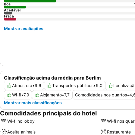
Boa
Aceitável
Fraca
Mostrar avaliações
Classificação acima da média para Berlim
Atmosfera
•
9,6
Transportes públicos
•
9,0
Localizaçã
Wi-fi
•
7,9
Alojamento
•
7,7
Comodidades nos quartos
•
4,
Mostrar mais classificações
Comodidades principais do hotel
Wi-fi no lobby
Wi-fi nos quar
Aceita animais
Restaurante