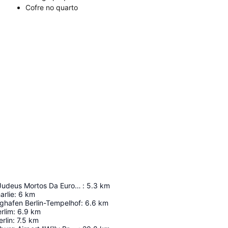
Cofre no quarto
Memorial Aos Judeus Mortos Da Europa
:
5.3
km
arlie
:
6
km
ughafen Berlin-Tempelhof
:
6.6
km
rlim
:
6.9
km
rlin
:
7.5
km