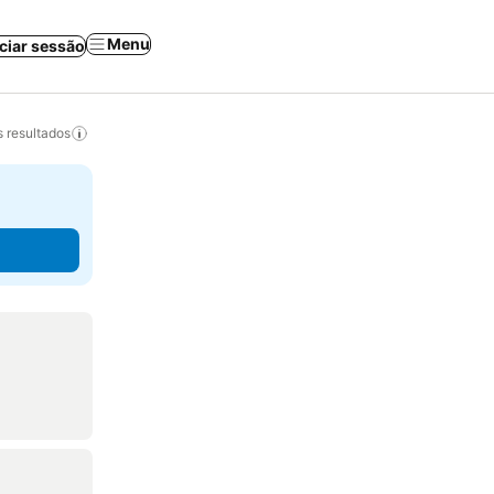
Menu
iciar sessão
 resultados