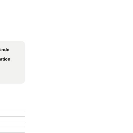
lände
ation