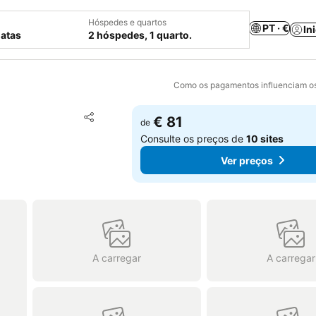
Hóspedes e quartos
PT · €
In
datas
2 hóspedes, 1 quarto.
Como os pagamentos influenciam os
Adicionar aos favoritos
€ 81
de
Partilhar
Consulte os preços de
10 sites
Ver preços
A carregar
A carregar