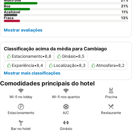
tranquila, os hóspedes devem considerar solicitar um quarto
Muito boa
27
%
virado para o lado oposto da autoestrada.
Boa
21
%
Aceitável
11
%
Fraca
13
%
Mostrar avaliações
Classificação acima da média para Cambiago
Estacionamento
•
8,8
Ginásio
•
8,5
Experiência
•
8,4
Localização
•
8,3
Atmosfera
•
8,2
Mostrar mais classificações
Comodidades principais do hotel
Wi-fi no lobby
Wi-fi nos quartos
Piscina
Estacionamento
A/C
Restaurante
Bar no hotel
Ginásio