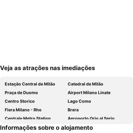
Veja as atrações nas imediações
Ampliar mapa
Estação Central de Milão
Catedral de Milão
Praça de Duomo
Airport Milano Linate
Centro Storico
Lago Como
Fiera Milano - Rho
Brera
Centrale Metro Station
Aeroporto Orio al Serio
Informações sobre o alojamento
Navigli
Cidade Alta de Bérgamo