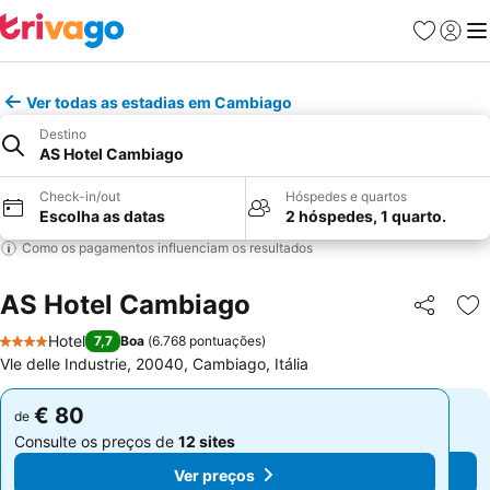
Favoritos
Iniciar
Me
Ver todas as estadias em Cambiago
Destino
AS Hotel Cambiago
Check-in/out
Hóspedes e quartos
Escolha as datas
2 hóspedes, 1 quarto.
Como os pagamentos influenciam os resultados
AS Hotel Cambiago
Partilhar
Ad
Hotel
7,7
Boa
(
6.768 pontuações
)
4 Estrelas
Vle delle Industrie, 20040, Cambiago, Itália
€ 80
€ 80
de
de
Consulte os preços de
12 sites
Consulte os preços de
12 sites
Ver preços
Ver preços