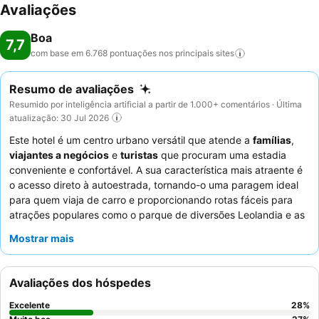
Avaliações
Boa
7,7
com base em 6.768 pontuações nos principais
sites
Resumo de avaliações
Resumido por inteligência artificial a partir de 1.000+ comentários · Última
atualização: 30 Jul 2026
Este hotel é um centro urbano versátil que atende a
famílias
,
viajantes a negócios
e
turistas
que procuram uma estadia
conveniente e confortável. A sua característica mais atraente é
o acesso direto à autoestrada, tornando-o uma paragem ideal
para quem viaja de carro e proporcionando rotas fáceis para
atrações populares como o parque de diversões Leolandia e as
principais cidades. O hotel oferece um
spa
tranquilo e íntimo
Mostrar mais
com massagistas profissionais, perfeito para relaxar após um
dia de viagem ou reuniões. Os hóspedes elogiam
consistentemente a excecional gentileza e profissionalismo do
Avaliações dos hóspedes
pessoal, e o restaurante no local é bem conceituado pela sua
boa comida e preços razoáveis. Para uma experiência mais
Excelente
28
%