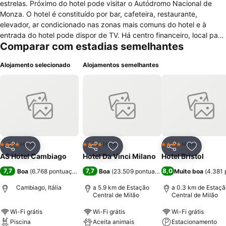
estrelas. Próximo do hotel pode visitar o Autódromo Nacional de
Monza. O hotel é constituído por bar, cafeteira, restaurante,
elevador, ar condicionado nas zonas mais comuns do hotel e à
entrada do hotel pode dispor de TV. Há centro financeiro, local para
Comparar com estadias semelhantes
exposições, parque de estacionamento que pode usufruir de forma
gratuita e ainda salas para reuniões de pequena dimensão. A nível
Alojamento selecionado
Alojamentos semelhantes
de instalações de lazer pode desfrutar de academia de ginástica,
sauna seca e piscina interna. Em relação aos serviços que o hotel
dispõe, há serviço de quarto com horários limitados, serviços de
secretaria, serviços de lavandaria, serviço de buffet e serviço de
Spa. Além disso têm recepção 24h por dia e uma equipa bem
preparada para acolhê-lo. O hotel possui 3 andares com um total de
141 quartos, que estão equipados com cofre, mesa de escritório,
pode solicitar ferro e tábua de engomar e as janelas proporcionam
Hotel
Hotel
Hotel
4 Estrelas
4 Estrelas
4 Estrelas
Partilhar
Adicionar aos favoritos
Partilhar
Adicionar aos favoritos
Partilhar
Adicionar
vista. Nos quartos pode-se fumar e possuem berços.
AS Hotel Cambiago
Hotel Da Vinci Milano
Hotel Bristol
7,7
7,7
8,0
Boa
(
6.768 pontuações
)
Boa
(
23.509 pontuações
)
Muito boa
(
4.381 
Cambiago, Itália
a 5.9 km de Estação
a 0.3 km de Estaçã
Central de Milão
Central de Milão
Wi-Fi grátis
Wi-Fi grátis
Wi-Fi grátis
Piscina
Aceita animais
Estacionamento