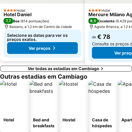
Lambrate
Città Studi
Hotel
Hotel
4 Estrelas
4 Estrelas
Hotel Daniel
Mercure Milano Ag
Porta Venezia Metro Station
Isola
7,7
8,5
Boa
(
614 pontuações
)
Excelente
(
6.429 po
Moscova Metro Station
Duomo Metro Station
Basiano, a 1.2 km de Centro da cidade
Agrate Brianza, a 1.2 
Selecione as datas para ver os
€ 78
de
preços exatos.
Consulte os preços 
Ver preços
Ver preç
Ver todas as estadias em Cambiago
Outras estadias em Cambiago
Hotel
Bed and
Hostel
Casa de
Apar
breakfasts
hóspedes