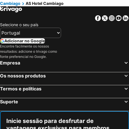
Cambiago
AS Hotel Cambiago
Facebook
Twitter
Insta
Yo
Selecione o seu país
Adicionar no Google
Encontre facilmente os nossos
resultados: adicione o trivago como
fonte preferencial no Google.
Empresa
Os nossos produtos
Termos e políticas
Suporte
Inicie sessão para desfrutar de
vantagens exclusivas para membros