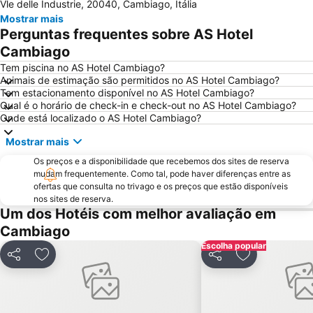
Vle delle Industrie, 20040, Cambiago, Itália
Stazione di Bergamo
San Siro
Mostrar mais
Stazione Porta Garibaldi
Lampugnano Metro Station
Perguntas frequentes sobre AS Hotel
Autodromo Nazionale Monza
Teatro alla Scala
Cambiago
San Siro Stadio Metro Station
Cadorna – Triennale Metro Station
Tem piscina no AS Hotel Cambiago?
Animais de estimação são permitidos no AS Hotel Cambiago?
Porta Romana
Porta Garibaldi
Tem estacionamento disponível no AS Hotel Cambiago?
Qual é o horário de check-in e check-out no AS Hotel Cambiago?
Porta Venezia
Galeria Vittorio Emanuele II
Onde está localizado o AS Hotel Cambiago?
Porto Como
FieraMilano
Mostrar mais
Lampugnano
Museo del Duomo di Milano
Os preços e a disponibilidade que recebemos dos sites de reserva
Funicolare di Città Alta
Teatro Sociale Como
mudam frequentemente. Como tal, pode haver diferenças entre as
ofertas que consulta no trivago e os preços que estão disponíveis
Garibaldi Metro Station
Boccaleone
nos sites de reserva.
Teatro dal Verme
Bicocca
Um dos Hotéis com melhor avaliação em
Cambiago
Via Montenapoleone
San Siro Ippodromo Metro Station
Escolha popular
Stazione Milano Lambrate
Castelo Sforzeco
Partilhar
Adicionar aos favoritos
Partilhar
Adicionar aos
Porta Genova
Zara Metro Station
Bovisa
Assago Milanofiori Forum Metro Station
Lido di Bellagio
Università di Pavia