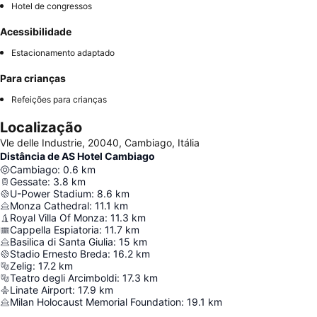
Hotel de congressos
Acessibilidade
Estacionamento adaptado
Para crianças
Refeições para crianças
Localização
Vle delle Industrie, 20040, Cambiago, Itália
Distância de AS Hotel Cambiago
Cambiago
:
0.6
km
Gessate
:
3.8
km
U-Power Stadium
:
8.6
km
Monza Cathedral
:
11.1
km
Royal Villa Of Monza
:
11.3
km
Cappella Espiatoria
:
11.7
km
Basilica di Santa Giulia
:
15
km
Stadio Ernesto Breda
:
16.2
km
Zelig
:
17.2
km
Teatro degli Arcimboldi
:
17.3
km
Linate Airport
:
17.9
km
Milan Holocaust Memorial Foundation
:
19.1
km