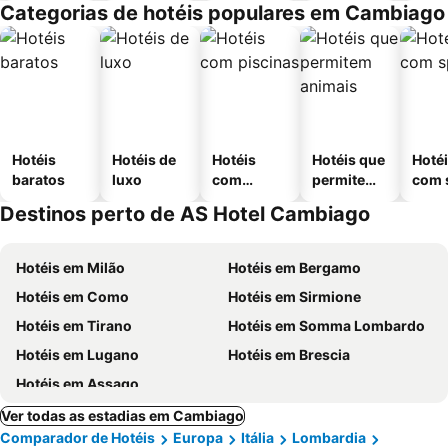
Categorias de hotéis populares em Cambiago
Hotéis
Hotéis de
Hotéis
Hotéis que
Hoté
baratos
luxo
com
permitem
com 
piscinas
animais
Destinos perto de AS Hotel Cambiago
Hotéis em Milão
Hotéis em Bergamo
Hotéis em Como
Hotéis em Sirmione
Hotéis em Tirano
Hotéis em Somma Lombardo
Hotéis em Lugano
Hotéis em Brescia
Hotéis em Assago
Ver todas as estadias em Cambiago
Comparador de Hotéis
Europa
Itália
Lombardia