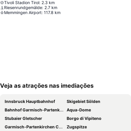
Tivoli Stadion Tirol
:
2.3
km
Riesenrundgemälde
:
2.7
km
Memmingen Airport
:
117.8
km
Veja as atrações nas imediações
Ampliar mapa
Innsbruck Hauptbahnhof
Skigebiet Sölden
Bahnhof Garmisch-Partenkirchen
Aqua-Dome
Stubaier Gletscher
Borgo di Vipiteno
Garmisch-Partenkirchen Casino
Zugspitze