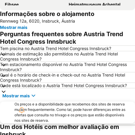
Eibsee
Heimatmuseum Achental
Informações sobre o alojamento
Hochgurgl
São Pedro e São Paulo
Rennweg 12a, 6020, Insbruck, Áustria
Designer Outlet Brennero
Alpenhof
Mostrar mais
Alpbacher Bergbahnen
da noi
Perguntas frequentes sobre Austria Trend
Plansee
Hotel Congress Innsbruck
Tem piscina no Austria Trend Hotel Congress Innsbruck?
Animais de estimação são permitidos no Austria Trend Hotel
Congress Innsbruck?
Tem estacionamento disponível no Austria Trend Hotel Congress
Innsbruck?
Qual é o horário de check-in e check-out no Austria Trend Hotel
Congress Innsbruck?
Onde está localizado o Austria Trend Hotel Congress Innsbruck?
Mostrar mais
Os preços e a disponibilidade que recebemos dos sites de reserva
mudam frequentemente. Como tal, pode haver diferenças entre as
ofertas que consulta no trivago e os preços que estão disponíveis
nos sites de reserva.
Um dos Hotéis com melhor avaliação em
Insbruck