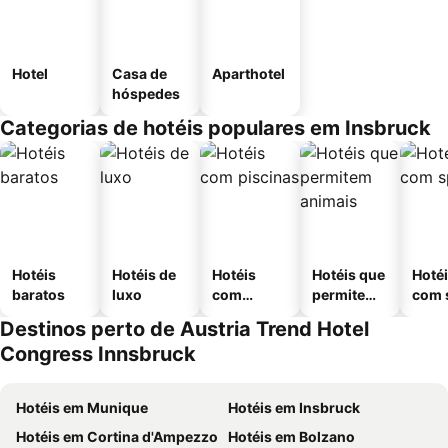
Hotel
Casa de
Aparthotel
hóspedes
Categorias de hotéis populares em Insbruck
Hotéis
Hotéis de
Hotéis
Hotéis que
Hoté
baratos
luxo
com
permitem
com 
piscinas
animais
Destinos perto de Austria Trend Hotel
Congress Innsbruck
Hotéis em Munique
Hotéis em Insbruck
Hotéis em Cortina d'Ampezzo
Hotéis em Bolzano