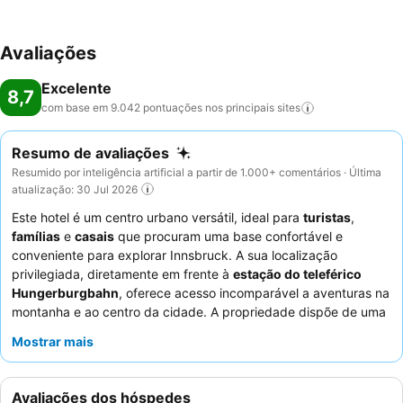
Avaliações
Excelente
8,7
com base em 9.042 pontuações nos principais
sites
Resumo de avaliações
Resumido por inteligência artificial a partir de 1.000+ comentários · Última
atualização: 30 Jul 2026
Este hotel é um centro urbano versátil, ideal para
turistas
,
famílias
e
casais
que procuram uma base confortável e
conveniente para explorar Innsbruck. A sua localização
privilegiada, diretamente em frente à
estação do teleférico
Hungerburgbahn
, oferece acesso incomparável a aventuras na
montanha e ao centro da cidade. A propriedade dispõe de uma
área de bem-estar
bem dimensionada, com saunas e banhos
Mostrar mais
de vapor, perfeita para relaxar após um dia de exploração. Os
hóspedes elogiam consistentemente os
funcionários
simpáticos e profissionais
e o extenso e de alta qualidade
Avaliações dos hóspedes