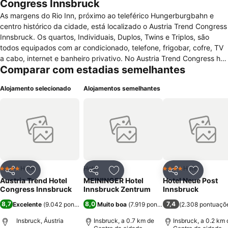
Congress Innsbruck
As margens do Rio Inn, próximo ao teleférico Hungerburgbahn e
centro histórico da cidade, está localizado o Austria Trend Congress
Innsbruck. Os quartos, Individuais, Duplos, Twins e Triplos, são
todos equipados com ar condicionado, telefone, frigobar, cofre, TV
a cabo, internet e banheiro privativo. No Austria Trend Congress há
Comparar com estadias semelhantes
recepção 24h, bar, restaurante, jardim, terraço, elevador, sala de
bagagens, depósito para equipamentos de esqui, cofre, controle de
Alojamento selecionado
Alojamentos semelhantes
temperatura, quartos para não-fumadores e quartos com acesso à
cadeira de rodas. São oferecidos serviços de quarto, café da
manhã, jornais diários, suíte nupcial, câmbio, serviço de bilheteria,
engraxate, lavanderia com lavagem a seco, cardápios para dietas
especiais, check-in e check-out expressos. Sauna, solário,
academia e cassino são atividades disponíveis no próprio hotel.
Trilhas ecológicas e aulas de esqui podem ser agendadas na
recepção. A internet é liberada em todos os ambientes. O
Hotel
Hotel
Hotel
4 Estrelas
4 Estrelas
Partilhar
Adicionar aos favoritos
Partilhar
Adicionar aos favoritos
Partilhar
Adicionar
estacionamento é pago. Animais de estimação são admitidos sob
Austria Trend Hotel
MEININGER Hotel
Hotel Neue Post
custos adicionais. Crianças de até 11 anos não pagam por cama
Congress Innsbruck
Innsbruck Zentrum
Innsbruck
extra que já existir na acomodação. O check-in começa às 15h. O
8,7
8,0
7,4
Excelente
(
9.042 pontuações
Muito boa
)
(
7.919 pontuações
(
)
2.308 pontuaçõ
check-out encerra às 11h.
Insbruck, Áustria
Insbruck, a 0.7 km de
Insbruck, a 0.2 km 