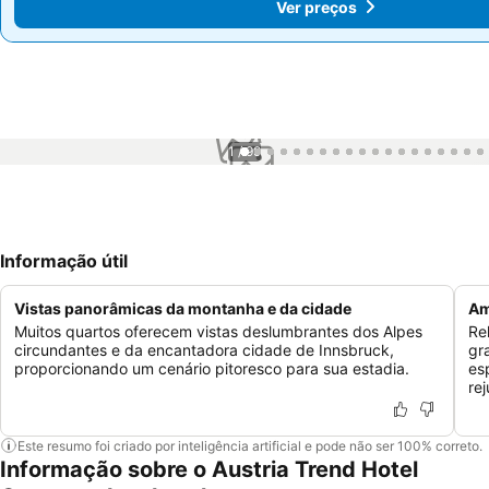
Ver preços
Ver preços
1 / 99
Informação útil
Vistas panorâmicas da montanha e da cidade
Am
Muitos quartos oferecem vistas deslumbrantes dos Alpes
Re
circundantes e da encantadora cidade de Innsbruck,
gr
proporcionando um cenário pitoresco para sua estadia.
es
re
Este resumo foi criado por inteligência artificial e pode não ser 100% correto.
Informação sobre o Austria Trend Hotel