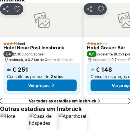
Partilhar
Adicionar aos favoritos
Partilhar
Adicionar aos
Hotel
Hotel
4 Estrelas
4 Estrelas
Hotel Neue Post Innsbruck
Hotel Grauer Bär
7,4
8,6
(
2.308 pontuações
)
Excelente
(
8.253 po
Insbruck, a 0.2 km de Centro da cidade
Insbruck, a 0.7 km de 
€ 251
€ 148
de
de
Consulte os preços de
2 sites
Consulte os preços 
Ver preços
Ver preç
Ver todas as estadias em Insbruck
Outras estadias em Insbruck