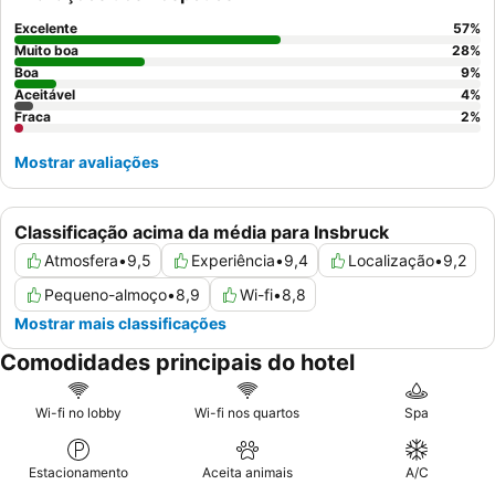
buffet de pequeno-almoço
. Para a melhor experiência,
considere reservar um quarto com
vistas para a montanha
para
Excelente
57
%
apreciar plenamente os arredores deslumbrantes.
Muito boa
28
%
Boa
9
%
Aceitável
4
%
Fraca
2
%
Mostrar avaliações
Classificação acima da média para Insbruck
Atmosfera
•
9,5
Experiência
•
9,4
Localização
•
9,2
Pequeno-almoço
•
8,9
Wi-fi
•
8,8
Mostrar mais classificações
Comodidades principais do hotel
Wi-fi no lobby
Wi-fi nos quartos
Spa
Estacionamento
Aceita animais
A/C