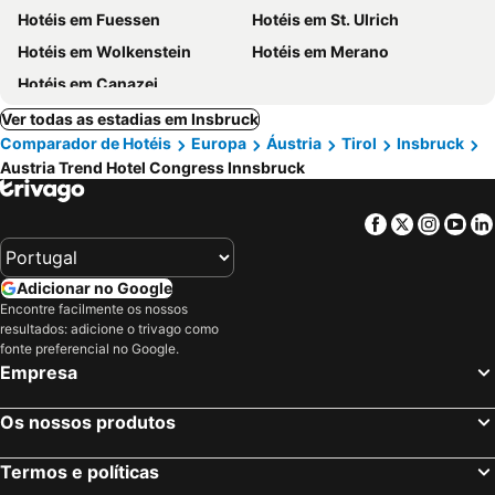
Hotéis em Fuessen
Hotéis em St. Ulrich
Hotéis em Wolkenstein
Hotéis em Merano
Hotéis em Canazei
Ver todas as estadias em Insbruck
Comparador de Hotéis
Europa
Áustria
Tirol
Insbruck
Austria Trend Hotel Congress Innsbruck
Facebook
Twitter
Insta
Yo
Adicionar no Google
Encontre facilmente os nossos
resultados: adicione o trivago como
fonte preferencial no Google.
Empresa
Os nossos produtos
Termos e políticas