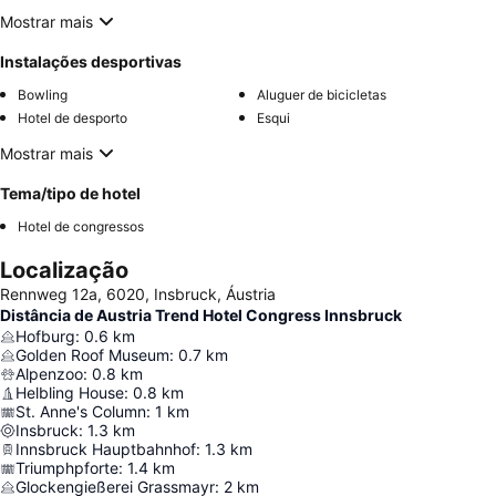
Mostrar mais
Instalações desportivas
Bowling
Aluguer de bicicletas
Hotel de desporto
Esqui
Mostrar mais
Tema/tipo de hotel
Hotel de congressos
Localização
Rennweg 12a, 6020, Insbruck, Áustria
Distância de Austria Trend Hotel Congress Innsbruck
Hofburg
:
0.6
km
Golden Roof Museum
:
0.7
km
Alpenzoo
:
0.8
km
Helbling House
:
0.8
km
St. Anne's Column
:
1
km
Insbruck
:
1.3
km
Innsbruck Hauptbahnhof
:
1.3
km
Triumphpforte
:
1.4
km
Glockengießerei Grassmayr
:
2
km