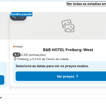
Ver todas as estadias e
Escolha popular
Adicionar aos favoritos
Partilhar
Hotel
1 Estrelas
B&B HOTEL Freiburg-West
6,7
(
2.291 pontuações
)
Freiburg, a 5.3 km de Centro da cidade
Selecione as datas para ver os preços exatos.
Ver preços