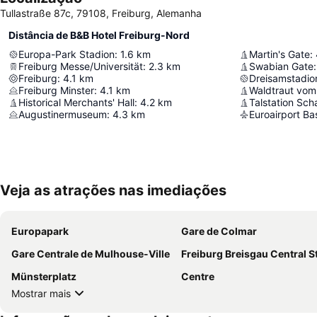
Tullastraße 87c, 79108, Freiburg, Alemanha
Distância de B&B Hotel Freiburg-Nord
Europa-Park Stadion
:
1.6
km
Martin's Gate
:
Freiburg Messe/Universität
:
2.3
km
Swabian Gate
:
Freiburg
:
4.1
km
Dreisamstadio
Freiburg Minster
:
4.1
km
Waldtraut vom
Historical Merchants' Hall
:
4.2
km
Talstation Sc
Augustinermuseum
:
4.3
km
Euroairport Ba
Veja as atrações nas imediações
Europapark
Gare de Colmar
Gare Centrale de Mulhouse-Ville
Freiburg Breisgau Central Stat
Münsterplatz
Centre
Mostrar mais