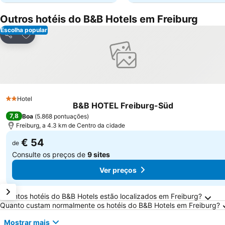
Outros hotéis do B&B Hotels em Freiburg
Escolha popular
Adicionar aos favoritos
Partilhar
Hotel
2 Estrelas
B&B HOTEL Freiburg-Süd
7,8
Boa
(
5.868 pontuações
)
Freiburg, a 4.3 km de Centro da cidade
€ 54
de
Consulte os preços de
9 sites
Ver preços
Perguntas Frequentes sobre Freiburg
Quantos hotéis do B&B Hotels estão localizados em Freiburg?
Quanto custam normalmente os hotéis do B&B Hotels em Freiburg?
Mostrar mais