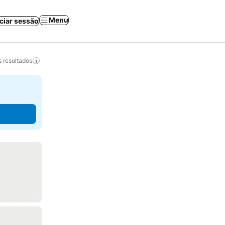
Menu
iciar sessão
 resultados