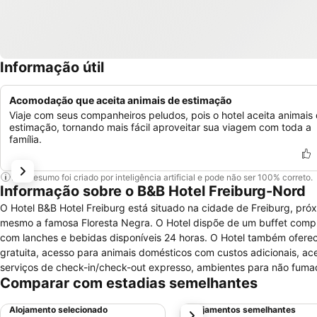
Informação útil
Acomodação que aceita animais de estimação
Viaje com seus companheiros peludos, pois o hotel aceita animais
estimação, tornando mais fácil aproveitar sua viagem com toda a
família.
Este resumo foi criado por inteligência artificial e pode não ser 100% correto.
Informação sobre o B&B Hotel Freiburg-Nord
O Hotel B&B Hotel Freiburg está situado na cidade de Freiburg, pró
mesmo a famosa Floresta Negra. O Hotel dispõe de um buffet comp
com lanches e bebidas disponíveis 24 horas. O Hotel também oferece
gratuita, acesso para animais domésticos com custos adicionais, a
serviços de check-in/check-out expresso, ambientes para não fuma
Comparar com estadias semelhantes
dispõe de quartos amplos e bem decorados, todos equipados com mes
televisão com canais a cabo, serviço de despertador, banheiro pri
Alojamento selecionado
Alojamentos semelhantes
próximo
mobilidade reduzida