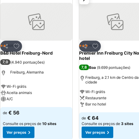
Adicionar aos favoritos
Adicionar aos favor
Hotel
Hotel
2 Estrelas
3 Estrelas
Partilhar
Partilhar
B&B Hotel Freiburg-Nord
Premier Inn Freiburg City N
hotel
7,0
(
4.940 pontuações
)
7,8
Boa
(
9.699 pontuações
)
Freiburg, Alemanha
Freiburg, a 2.1 km de Centro da
cidade
Wi-Fi grátis
Wi-Fi grátis
Aceita animais
Restaurante
A/C
Bar no hotel
Ver preços
€ 56
de
Ver preços
€ 64
de
Consulte os preços de
10 sites
Consulte os preços de
3 sites
Ver preços
Ver preços