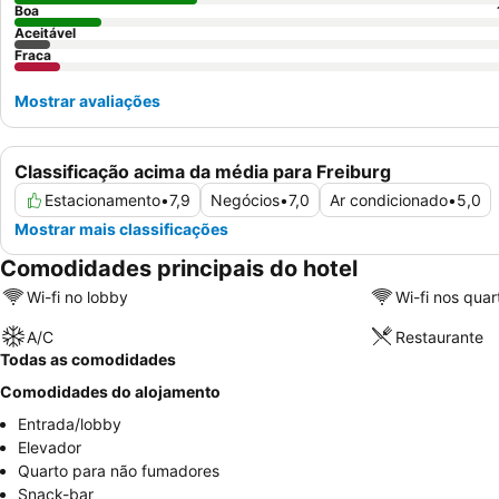
Boa
Aceitável
Fraca
Mostrar avaliações
Classificação acima da média para Freiburg
Estacionamento
•
7,9
Negócios
•
7,0
Ar condicionado
•
5,0
Mostrar mais classificações
Comodidades principais do hotel
Wi-fi no lobby
Wi-fi nos quar
A/C
Restaurante
Todas as comodidades
Comodidades do alojamento
Entrada/lobby
Elevador
Quarto para não fumadores
Snack-bar