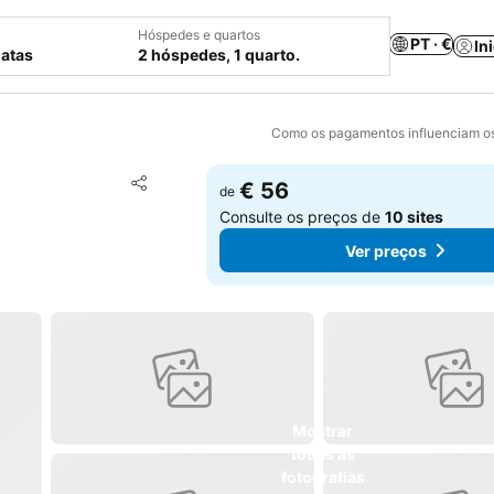
Hóspedes e quartos
PT · €
In
datas
2 hóspedes, 1 quarto.
Como os pagamentos influenciam os
Adicionar aos favoritos
€ 56
de
Partilhar
Consulte os preços de
10 sites
Ver preços