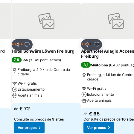
itos
Adicionar aos favoritos
Adicionar aos fav
Hotel
Hotel
4 Estrelas
3 Estrelas
Partilhar
Partilhar
ord
Hotel Schwärs Löwen Freiburg
Aparthotel Adagio Acces
Freiburg
7,8
Boa
(
3.145 pontuações
)
8,1
Muito boa
(
6.437 pontua
Freiburg, a 4.9 km de Centro da
cidade
Freiburg, a 1.9 km de Centro
cidade
Wi-Fi grátis
Wi-Fi grátis
Estacionamento
Estacionamento
Aceita animais
Aceita animais
Ver preços
€ 72
de
Ver preços
€ 65
de
Consulte os preços de
9 sites
Consulte os preços de
10 site
Ver preços
Ver preços