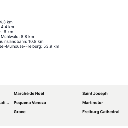
4.3
km
4.4
km
n
:
6
km
 Mühlwald
:
8.8
km
hauinslandbahn
:
10.8
km
sel-Mulhouse-Freiburg
:
53.9
km
Ampliar mapa
Marché de Noël
Saint Joseph
ion
Pequena Veneza
Martinstor
Grace
Freiburg Cathedral