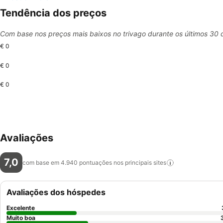
Tendência dos preços
Com base nos preços mais baixos no trivago durante os últimos 30 
€ 0
€ 0
€ 0
Avaliações
7,0
com base em 4.940 pontuações nos principais
sites
Avaliações dos hóspedes
Excelente
Muito boa