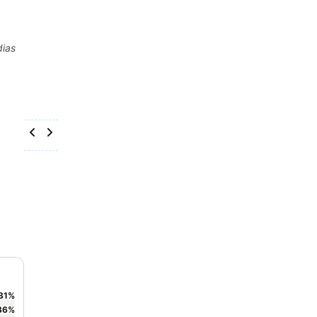
dias
31
%
36
%