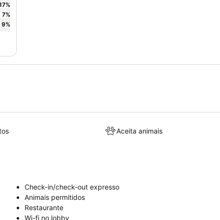
17
%
7
%
9
%
tos
Aceita animais
Check-in/check-out expresso
Animais permitidos
Restaurante
Wi-fi no lobby