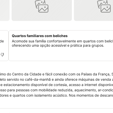
Quartos familiares com beliches
 de
Acomode sua família confortavelmente em quartos com belic
oferecendo uma opção acessível e prática para grupos.
ximo do Centro da Cidade e fácil conexão com os Países da França, 
leto servido no café-da-manhã e ainda oferece máquinas de venda 
 estacionamento disponível de cortesia, acesso a internet disponív
cesso para pessoas com mobilidade reduzida, aquecimento, ar-condi
dores e quartos com isolamento acústico. Nos momentos de descans
a de escritório, aquecimento centralizado, ar-condicionado, telef
vativo e camas grandes.O hotel encontra-se preparado para receber