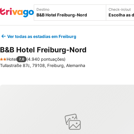
Destino
Check-in/out
Escolha as 
Ver todas as estadias em Freiburg
B&B Hotel Freiburg-Nord
Hotel
(
4.940 pontuações
)
7,0
2 Estrelas
Tullastraße 87c, 79108, Freiburg, Alemanha