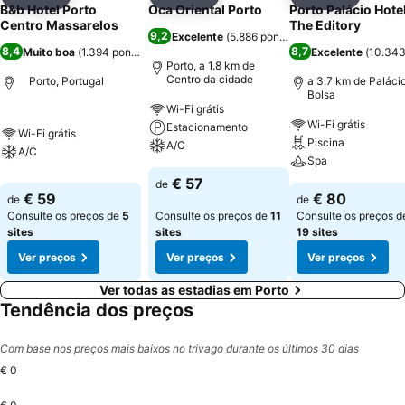
Partilhar
Adicionar aos favoritos
Partilhar
Adicionar aos favoritos
Partilhar
Adicionar
B&b Hotel Porto
Oca Oriental Porto
Porto Palácio Hote
Centro Massarelos
The Editory
9,2
Excelente
(
5.886 pontuações
)
8,4
8,7
Muito boa
(
1.394 pontuações
)
Excelente
(
10.343
Porto, a 1.8 km de
Centro da cidade
Porto, Portugal
a 3.7 km de Paláci
Bolsa
Wi-Fi grátis
Wi-Fi grátis
Estacionamento
Wi-Fi grátis
Piscina
A/C
A/C
Spa
€ 57
de
€ 59
€ 80
de
de
Consulte os preços de
5
Consulte os preços de
11
Consulte os preços d
sites
sites
19 sites
Ver preços
Ver preços
Ver preços
Ver todas as estadias em Porto
Tendência dos preços
Com base nos preços mais baixos no trivago durante os últimos 30 dias
€ 0