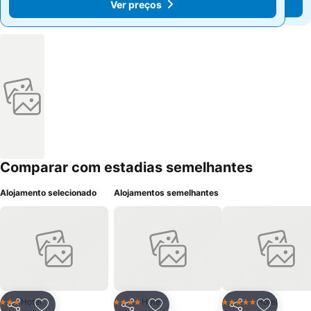
Ver preços
Ver preços
Comparar com estadias semelhantes
Alojamento selecionado
Alojamentos semelhantes
Hotel
Hotel
Hotel
3 Estrelas
4 Estrelas
5 Estrelas