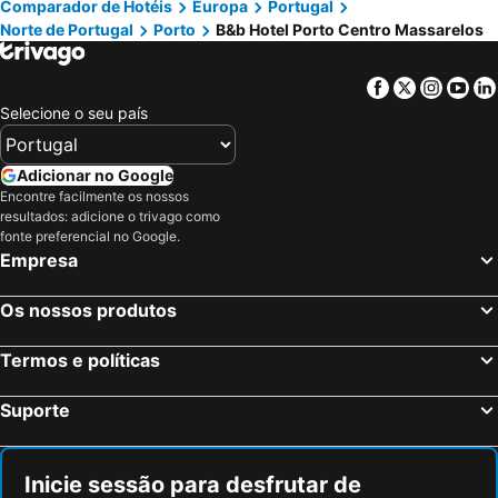
Comparador de Hotéis
Europa
Portugal
Norte de Portugal
Porto
B&b Hotel Porto Centro Massarelos
Facebook
Twitter
Insta
Yo
Selecione o seu país
Adicionar no Google
Encontre facilmente os nossos
resultados: adicione o trivago como
fonte preferencial no Google.
Empresa
Os nossos produtos
Termos e políticas
Suporte
Inicie sessão para desfrutar de