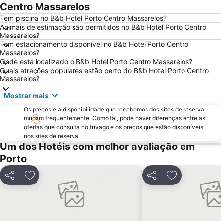
Norteshopping
Rua Santa Catarina
Centro Massarelos
Baixa
Centro Histórico do Porto
Tem piscina no B&b Hotel Porto Centro Massarelos?
Animais de estimação são permitidos no B&b Hotel Porto Centro
Casa da Música
Parque & Zoo Santo Inácio
Massarelos?
Tem estacionamento disponível no B&b Hotel Porto Centro
Estação São Bento
Aver-o-Mar Beach
Massarelos?
Europarque
Matosinhos Beach
Onde está localizado o B&b Hotel Porto Centro Massarelos?
Quais atrações populares estão perto do B&b Hotel Porto Centro
Praia da Aguda
Parque da Cidade
Massarelos?
Hotel Solverde Beach
Ponte Dom Luís I
Mostrar mais
da Póvoa de Varzim
da Madalena
Os preços e a disponibilidade que recebemos dos sites de reserva
Edificio da Alfândega
Braga Parque
mudam frequentemente. Como tal, pode haver diferenças entre as
ofertas que consulta no trivago e os preços que estão disponíveis
Mercado do Bolhão
Estádio Municipal de Braga - Estádio AXA
nos sites de reserva.
Um dos Hotéis com melhor avaliação em
Aldeia Rural Preservada de Quintandona
Palacio do Freixo
Porto
Mindelo Beach
Praia da Cortegaça
Bom Jesus do Monte
Caxinas Beach
Partilhar
Adicionar aos favoritos
Partilhar
Adicionar aos
Termas Romanas do Alto da Cividade
Estação de Caminhos de Ferro de Braga
Casino de Espinho
Parque do Palácio de Cristal
Arrábida Shopping
Praia de Esposende