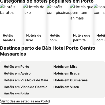
Categorias de hotéis populares em Porto
Hotéis
Hotéis de
Hotéis
Hotéis que
Hoté
baratos
luxo
com
permitem
com 
piscinas
animais
Destinos perto de B&b Hotel Porto Centro
Massarelos
Hotéis em Porto
Hotéis em Mira
Hotéis em Aveiro
Hotéis em Braga
Hotéis em Vila Nova de Gaia
Hotéis em Guimarães
Hotéis em Viana do Castelo
Hotéis em Viseu
Hotéis em Baião
Ver todas as estadias em Porto