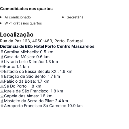
Comodidades nos quartos
Ar condicionado
Secretária
Wi-fi grátis nos quartos
Localização
Rua da Paz 163, 4050-463, Porto, Portugal
Distância de B&b Hotel Porto Centro Massarelos
Carolina Michaelis
:
0.5
km
Casa da Música
:
0.6
km
Livraria Lello & Irmão
:
1.3
km
Porto
:
1.4
km
Estádio do Bessa Século XXI
:
1.6
km
Estação de São Bento
:
1.7
km
Palácio da Bolsa
:
1.7
km
Sé Do Porto
:
1.8
km
Igreja de São Francisco
:
1.8
km
Capela das Almas
:
1.8
km
Mosteiro da Serra do Pilar
:
2.4
km
Aeroporto Francisco Sá Carneiro
:
10.9
km