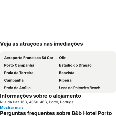
Veja as atrações nas imediações
Ampliar mapa
Aeroporto Francisco Sá Carneiro
Ofir
Porto Campanhã
Estádio do Dragão
Praia da Torreira
Boavista
Campanhã
Ribeira
Praia da Apúlia
Leça da Palmeira Beach
Informações sobre o alojamento
Parque aquático de Amarante
Pavilhão Multiusos Gondomar
Rua da Paz 163, 4050-463, Porto, Portugal
Praia do Furadouro
Cais de Gaia
Mostrar mais
Magikland
Pavilhão Rosa Mota
Perguntas frequentes sobre B&b Hotel Porto