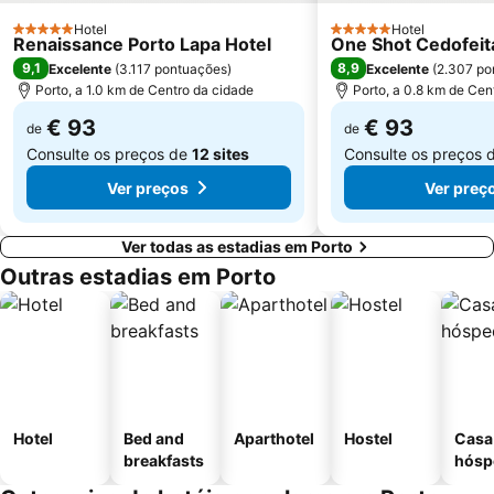
Aquático de Fafe
Azurara Beach
Hotel
Hotel
5 Estrelas
5 Estrelas
Renaissance Porto Lapa Hotel
One Shot Cedofeit
9,1
8,9
Excelente
(
3.117 pontuações
)
Excelente
(
2.307 po
Porto, a 1.0 km de Centro da cidade
Porto, a 0.8 km de Cen
€ 93
€ 93
de
de
Consulte os preços de
12 sites
Consulte os preços 
Ver preços
Ver preç
Ver todas as estadias em Porto
Outras estadias em Porto
Hotel
Bed and
Aparthotel
Hostel
Casa
breakfasts
hósp