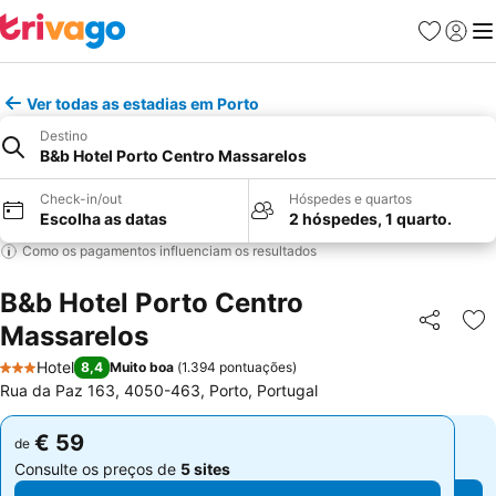
Favoritos
Iniciar
Me
Ver todas as estadias em Porto
Destino
B&b Hotel Porto Centro Massarelos
Check-in/out
Hóspedes e quartos
Escolha as datas
2 hóspedes, 1 quarto.
Como os pagamentos influenciam os resultados
B&b Hotel Porto Centro
Massarelos
Partilhar
Ad
Hotel
8,4
Muito boa
(
1.394 pontuações
)
3 Estrelas
Rua da Paz 163, 4050-463, Porto, Portugal
€ 59
€ 59
de
de
Consulte os preços de
5 sites
Consulte os preços de
5 sites