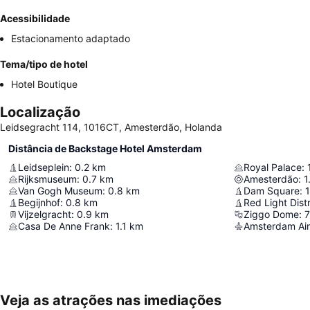
Acessibilidade
Estacionamento adaptado
Tema/tipo de hotel
Hotel Boutique
Localização
Leidsegracht 114, 1016CT, Amesterdão, Holanda
Distância de Backstage Hotel Amsterdam
Leidseplein
:
0.2
km
Royal Palace
:
Rijksmuseum
:
0.7
km
Amesterdão
:
1
Van Gogh Museum
:
0.8
km
Dam Square
:
1
Begijnhof
:
0.8
km
Red Light Distr
Vijzelgracht
:
0.9
km
Ziggo Dome
:
7
Casa De Anne Frank
:
1.1
km
Amsterdam Air
Veja as atrações nas imediações