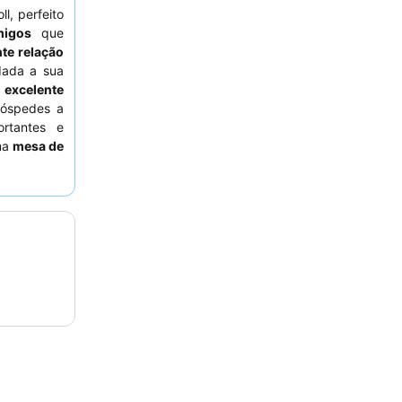
l, perfeito
igos
que
nte relação
dada a sua
a
excelente
hóspedes a
rtantes e
ma
mesa de
s locais,
taff recebe
stabilidade
crito como
 considere
ois alguns