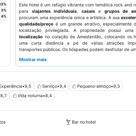
13
%
Este hotel é um refúgio vibrante com temática rock and rol
3
%
para
viajantes individuais
,
casais
e
grupos de am
4
%
procuram uma experiência única e artística. A sua
excele
qualidade/preço
é um grande atrativo, especialmente 
localização privilegiada. A propriedade possui um
localização
no coração de Amesterdão, colocando os 
uma curta distância a pé de várias atrações impo
transportes públicos. Os hóspedes podem desfrutar de u
bilhar
e de um bar que oferece cervejas artesanai
Mostrar mais
contribuindo para uma atmosfera divertida e social. O s
consistentemente muitos elogios pela sua simpatia e pre
excecionais, e o
pequeno-almoço
é frequentemente des
delicioso e completo. Para uma estadia mais tranquila,
Experiência
•
9,5
Serviço
•
9,4
Pequeno-almoço
•
9,3
pedir um quarto que não esteja virado para a rua, p
quartos podem ter ruído.
•
8,7
Vida noturna
•
8,4
tos
Bar no hotel