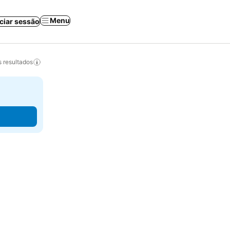
Menu
iciar sessão
 resultados