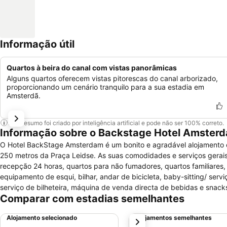
Informação útil
Quartos à beira do canal com vistas panorâmicas
Alguns quartos oferecem vistas pitorescas do canal arborizado,
proporcionando um cenário tranquilo para a sua estadia em
Amsterdã.
Este resumo foi criado por inteligência artificial e pode não ser 100% correto.
Informação sobre o Backstage Hotel Amster
O Hotel BackStage Amsterdam é um bonito e agradável alojamento cl
250 metros da Praça Leidse. As suas comodidades e serviços gerais
recepção 24 horas, quartos para não fumadores, quartos familiares,
equipamento de esqui, bilhar, andar de bicicleta, baby-sitting/ serv
serviço de bilheteira, máquina de venda directa de bebidas e snacks
Comparar com estadias semelhantes
aquecimento, piso em carpete, relógio despertador, duche, casa de b
serviço de despertar e vistas. É proibido fumar em todos os espaços
Alojamento selecionado
Alojamentos semelhantes
próximo