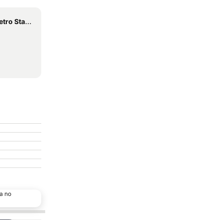
 Station
a no