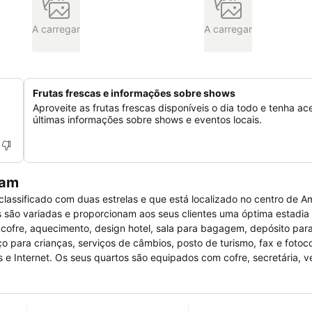
A carregar
A carregar
Frutas frescas e informações sobre shows
Aproveite as frutas frescas disponíveis o dia todo e tenha ac
últimas informações sobre shows e eventos locais.
dam
assificado com duas estrelas e que está localizado no centro de A
 são variadas e proporcionam aos seus clientes uma óptima estadia
 cofre, aquecimento, design hotel, sala para bagagem, depósito par
iço para crianças, serviços de câmbios, posto de turismo, fax e fotoc
 e Internet. Os seus quartos são equipados com cofre, secretária, v
anho, televisão, rádio, televisão de ecrã plano, base de ligação par
 públicos ou privados do hotel.