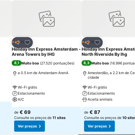
itos
Adicionar aos favoritos
Adicionar aos fav
Hotel
Hotel
3 Estrelas
3 Estrelas
Partilhar
Partilhar
Holiday Inn Express Amsterdam -
Holiday Inn Express Ams
Arena Towers by IHG
North Riverside By Ihg
8,1
8,3
Muito boa
(
27.520 pontuações
)
Muito boa
(
16.996 pontu
a 0.5 km de Amsterdam ArenA
Amesterdão, a 2.2 km de Ce
cidade
Wi-Fi grátis
Wi-Fi grátis
Estacionamento
Estacionamento
A/C
Aceita animais
€ 69
€ 87
de
de
Consulte os preços de
11 sites
Consulte os preços de
10 site
Ver preços
Ver preços