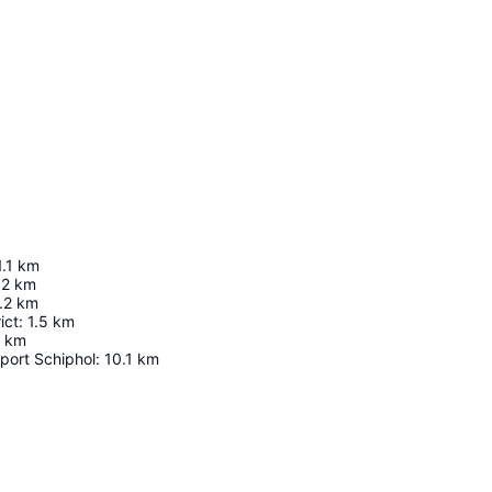
1.1
km
.2
km
.2
km
ict
:
1.5
km
km
port Schiphol
:
10.1
km