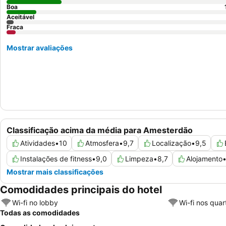
Boa
Aceitável
Fraca
Mostrar avaliações
Classificação acima da média para Amesterdão
Atividades
•
10
Atmosfera
•
9,7
Localização
•
9,5
Instalações de fitness
•
9,0
Limpeza
•
8,7
Alojamento
Mostrar mais classificações
Comodidades principais do hotel
Wi-fi no lobby
Wi-fi nos quar
Todas as comodidades