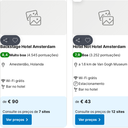
Adicionar aos favoritos
Adicionar aos favor
Hotel
Hotel
Partilhar
Partilhar
Backstage Hotel Amsterdam
Hotel Not Hotel Amsterdam
8,4
7,9
Muito boa
(
4.545 pontuações
)
Boa
(
3.252 pontuações
)
Amesterdão, Holanda
a 1.6 km de Van Gogh Museum
Wi-Fi grátis
Wi-Fi grátis
Estacionamento
Bar no hotel
Bar no hotel
€ 90
€ 43
de
de
Consulte os preços de
7 sites
Consulte os preços de
12 sites
Ver preços
Ver preços