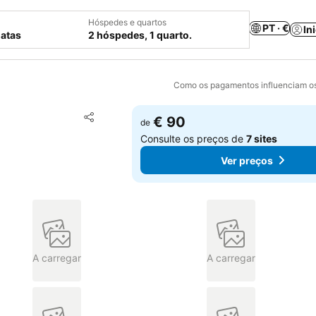
Hóspedes e quartos
PT · €
In
datas
2 hóspedes, 1 quarto.
Como os pagamentos influenciam os
Adicionar aos favoritos
€ 90
de
Partilhar
Consulte os preços de
7 sites
Ver preços
A carregar
A carregar