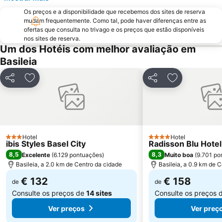
Os preços e a disponibilidade que recebemos dos sites de reserva
mudam frequentemente. Como tal, pode haver diferenças entre as
ofertas que consulta no trivago e os preços que estão disponíveis
nos sites de reserva.
Um dos Hotéis com melhor avaliação em
Basileia
Partilhar
Adicionar aos favoritos
Partilhar
Adicionar aos
Hotel
Hotel
3 Estrelas
4 Estrelas
ibis Styles Basel City
Radisson Blu Hotel
8,5
8,3
Excelente
(
6.129 pontuações
)
Muito boa
(
9.701 po
Basileia, a 2.0 km de Centro da cidade
Basileia, a 0.9 km de 
€ 132
€ 158
de
de
Consulte os preços de
14 sites
Consulte os preços 
Ver preços
Ver preç