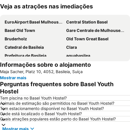
Veja as atrações nas imediações
Ampliar mapa
EuroAirport Basel Mulhouse Freiburg
Central Station Basel
Basel Old Town
Gare Centrale de Mulhouse-Ville
Bruderholz
Old Town Great Basel
Catedral de Basileia
Clara
Prefeitura de Basileia
aquabasilea
Informações sobre o alojamento
Badischer Bahnhof
St Johann
Maja Sacher, Platz 10, 4052, Basileia, Suíça
Barfüsserplatz
Old Town Little Basel
Mostrar mais
Congress Center Basel
Basel Carnival
Perguntas frequentes sobre Basel Youth
Baselworld
Sankt Jakob Park Stadium
Hostel
Kleinhüningen
Vitra Design Museum
Tem piscina no Basel Youth Hostel?
Animais de estimação são permitidos no Basel Youth Hostel?
Wettstein
Baseler Weihnachtsmarkt
Tem estacionamento disponível no Basel Youth Hostel?
Onde está localizado o Basel Youth Hostel?
St Alban
Nature
Quais atrações populares estão perto do Basel Youth Hostel?
Mostrar mais