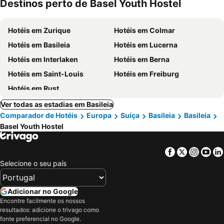
Destinos perto de Basel Youth Hostel
Hotéis em Zurique
Hotéis em Colmar
Hotéis em Basileia
Hotéis em Lucerna
Hotéis em Interlaken
Hotéis em Berna
Hotéis em Saint-Louis
Hotéis em Freiburg
Hotéis em Rust
Ver todas as estadias em Basileia
Comparador de Hotéis
Europa
Suíça
Basileia
Basileia
Basel Youth Hostel
Facebook
Twitter
Insta
Yo
Selecione o seu país
Adicionar no Google
Encontre facilmente os nossos
resultados: adicione o trivago como
fonte preferencial no Google.