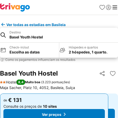
Favoritos
Iniciar
Me
Ver todas as estadias em Basileia
Destino
Basel Youth Hostel
Check-in/out
Hóspedes e quartos
Escolha as datas
2 hóspedes, 1 quarto.
Como os pagamentos influenciam os resultados
Basel Youth Hostel
Partilhar
Ad
Hostel
8,4
Muito boa
(
3.223 pontuações
)
2 Estrelas
Maja Sacher, Platz 10, 4052, Basileia, Suíça
€ 131
€ 131
de
de
Consulte os preços de
10 sites
Consulte os preços de
10 sites
Ver preços
Ver preços