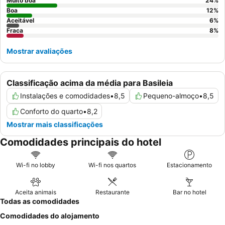
Muito boa
24
%
Boa
12
%
Aceitável
6
%
Fraca
8
%
Mostrar avaliações
Classificação acima da média para Basileia
Instalações e comodidades
•
8,5
Pequeno-almoço
•
8,5
Conforto do quarto
•
8,2
Mostrar mais classificações
Comodidades principais do hotel
Wi-fi no lobby
Wi-fi nos quartos
Estacionamento
Aceita animais
Restaurante
Bar no hotel
Todas as comodidades
Comodidades do alojamento