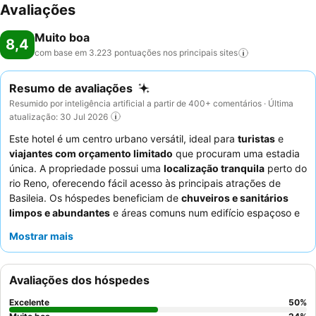
Avaliações
Muito boa
8,4
com base em 3.223 pontuações nos principais
sites
Resumo de avaliações
Resumido por inteligência artificial a partir de 400+ comentários · Última
atualização: 30 Jul 2026
Este hotel é um centro urbano versátil, ideal para
turistas
e
viajantes com orçamento limitado
que procuram uma estadia
única. A propriedade possui uma
localização tranquila
perto do
rio Reno, oferecendo fácil acesso às principais atrações de
Basileia. Os hóspedes beneficiam de
chuveiros e sanitários
limpos e abundantes
e áreas comuns num edifício espaçoso e
moderno. Os funcionários recebem consistentemente elogios
Mostrar mais
pela sua postura amigável e prestável, complementando o
excelente e variado buffet de pequeno-almoço. Para uma
experiência mais tranquila, os hóspedes devem solicitar um
Avaliações dos hóspedes
quarto virado para o jardim.
Excelente
50
%