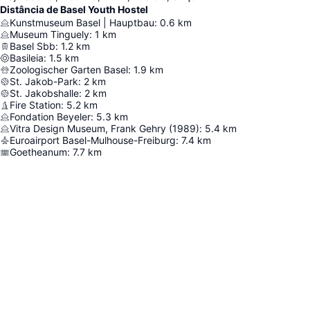
Distância de Basel Youth Hostel
Kunstmuseum Basel | Hauptbau
:
0.6
km
Museum Tinguely
:
1
km
Basel Sbb
:
1.2
km
Basileia
:
1.5
km
Zoologischer Garten Basel
:
1.9
km
St. Jakob-Park
:
2
km
St. Jakobshalle
:
2
km
Fire Station
:
5.2
km
Fondation Beyeler
:
5.3
km
Vitra Design Museum, Frank Gehry (1989)
:
5.4
km
Euroairport Basel-Mulhouse-Freiburg
:
7.4
km
Goetheanum
:
7.7
km