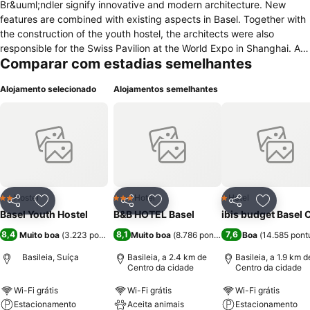
Br&uuml;ndler signify innovative and modern architecture. New
features are combined with existing aspects in Basel. Together with
the construction of the youth hostel, the architects were also
responsible for the Swiss Pavilion at the World Expo in Shanghai. An
Comparar com estadias semelhantes
international orientation like youth hostels is therefore also normal for
the architects.The youth hostel is available for guests from all over
Alojamento selecionado
Alojamentos semelhantes
the world. The new building was reopend with 234 beds in different
room categories (double room to a room for 6 persons). The
entrance lobby has an impressive look due to the transparency of
the reception area, lounge and dining room. The combination of old
and new features can be seen from the outside and perceived
inside &ndash; everything is based on high architectural standards.
The rooms are smaller, but still comfortably appointed.**PLEASE
NOTE: There is an extra charge if you are not a member of any
Hostel
Hotel
Hotel
2 Estrelas
3 Estrelas
1 Estrelas
Partilhar
Adicionar aos favoritos
Partilhar
Adicionar aos favoritos
Partilhar
Adicionar
Youth Hostel Association of CHF 6.00 per night, payable on arrival**
Basel Youth Hostel
B&B HOTEL Basel
ibis budget Basel C
8,4
8,1
7,6
Muito boa
(
3.223 pontuações
Muito boa
)
(
8.786 pontuações
Boa
)
(
14.585 pont
Basileia, Suíça
Basileia, a 2.4 km de
Basileia, a 1.9 km d
Centro da cidade
Centro da cidade
Wi-Fi grátis
Wi-Fi grátis
Wi-Fi grátis
Estacionamento
Aceita animais
Estacionamento