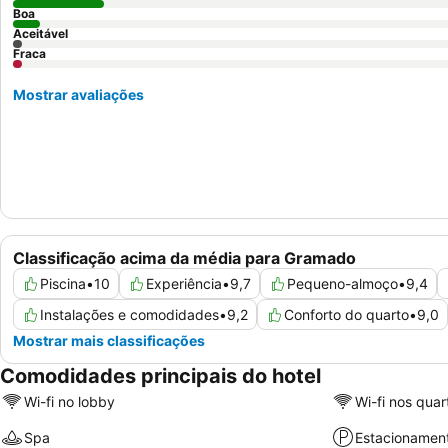
Boa
Aceitável
Fraca
Mostrar avaliações
Classificação acima da média para Gramado
Piscina
•
10
Experiência
•
9,7
Pequeno-almoço
•
9,4
Instalações e comodidades
•
9,2
Conforto do quarto
•
9,0
Mostrar mais classificações
Comodidades principais do hotel
Wi-fi no lobby
Wi-fi nos quar
Spa
Estacionamen