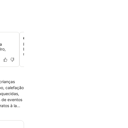
Centro de bem-estar com sauna seca
ta
Rejuvenesça seus sentidos na área do spa termal, que i
dro,
banheira de hidromassagem e uma sauna seca projetad
recuperação pós-viagem.
crianças
s de eventos