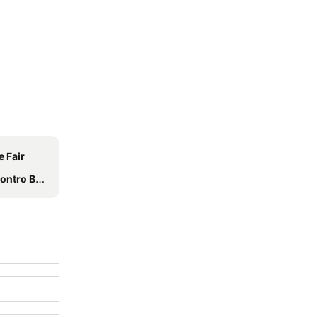
 Fair
urismo de Aventura