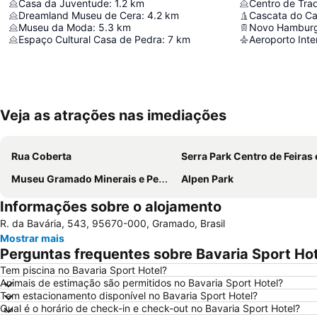
Casa da Juventude
:
1.2
km
Dreamland Museu de Cera
:
4.2
km
Cascata do Ca
Museu da Moda
:
5.3
km
Novo Hambur
Espaço Cultural Casa de Pedra
:
7
km
Veja as atrações nas imediações
Rua Coberta
Serra Park Centro de Feiras e Eve
Museu Gramado Minerais e Pedras Preciosas
Alpen Park
Informações sobre o alojamento
R. da Bavária, 543, 95670-000, Gramado, Brasil
Mostrar mais
Perguntas frequentes sobre Bavaria Sport Hot
Tem piscina no Bavaria Sport Hotel?
Animais de estimação são permitidos no Bavaria Sport Hotel?
Tem estacionamento disponível no Bavaria Sport Hotel?
Qual é o horário de check-in e check-out no Bavaria Sport Hotel?