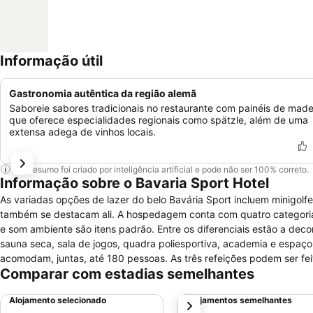
Informação útil
Gastronomia autêntica da região alemã
Saboreie sabores tradicionais no restaurante com painéis de made
que oferece especialidades regionais como spätzle, além de uma
extensa adega de vinhos locais.
Este resumo foi criado por inteligência artificial e pode não ser 100% correto.
Informação sobre o Bavaria Sport Hotel
As variadas opções de lazer do belo Bavária Sport incluem minigolf
também se destacam ali. A hospedagem conta com quatro categorias de acomodação, que recebem até três pessoas. Minibar, TV a cabo, calefação
e som ambiente são itens padrão. Entre os diferenciais estão a decoração e a
sauna seca, sala de jogos, quadra poliesportiva, academia e espa
acomodam, juntas, até 180 pessoas. As três refeições podem ser feitas no restaurante do hotel, que conta com três ambientes e serve pratos à la
Comparar com estadias semelhantes
carte no almoço e no jantar. Cerca de 15 minutos de caminhada separam o Bavária Sport do Mini Mundo e do Natal Luz. De carro, são
aproximadamente dez até a Rua Coberta, a Aldeia do Papai Noel e 
Alojamento selecionado
Alojamentos semelhantes
próximo