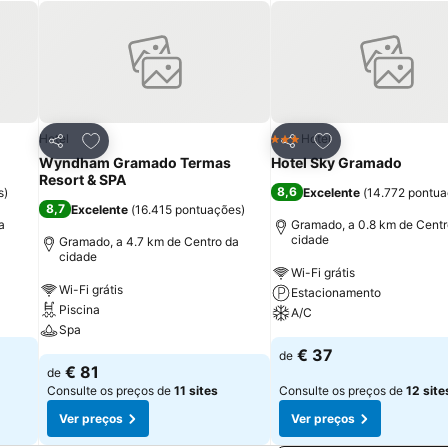
itos
Adicionar aos favoritos
Adicionar aos fav
Hotel
Hotel
3 Estrelas
Partilhar
Partilhar
Wyndham Gramado Termas
Hotel Sky Gramado
Resort & SPA
8,6
s
)
Excelente
(
14.772 pontu
8,7
Excelente
(
16.415 pontuações
)
a
Gramado, a 0.8 km de Centr
cidade
Gramado, a 4.7 km de Centro da
cidade
Wi-Fi grátis
Wi-Fi grátis
Estacionamento
Piscina
A/C
Spa
€ 37
de
€ 81
de
Consulte os preços de
11 sites
Consulte os preços de
12 site
Ver preços
Ver preços