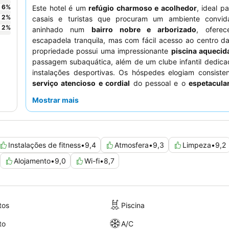
6
%
Este hotel é um
refúgio charmoso e acolhedor
, ideal pa
2
%
casais e turistas que procuram um ambiente convida
2
%
aninhado num
bairro nobre e arborizado
, ofere
escapadela tranquila, mas com fácil acesso ao centro d
propriedade possui uma impressionante
piscina aquecid
passagem subaquática, além de um clube infantil dedica
instalações desportivas. Os hóspedes elogiam consiste
serviço atencioso e cordial
do pessoal e o
espetacular
pequeno-almoço
com a sua vasta variedade. Para uma e
Mostrar mais
tranquila, os hóspedes podem considerar solicitar um qu
para o jardim.
Instalações de fitness
•
9,4
Atmosfera
•
9,3
Limpeza
•
9,2
Alojamento
•
9,0
Wi-fi
•
8,7
tos
Piscina
to
A/C