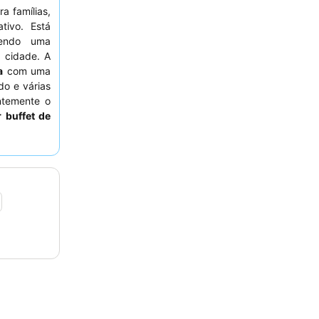
ra famílias,
tivo. Está
cendo uma
a cidade. A
a
com uma
do e várias
ntemente o
 buffet de
stadia mais
arto virado