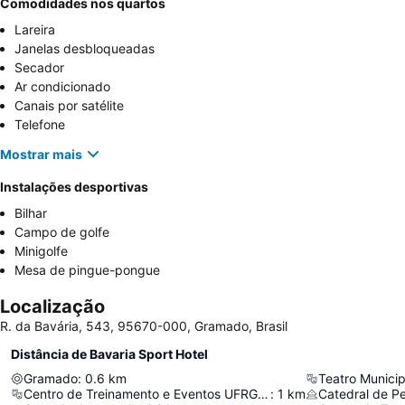
Comodidades nos quartos
Lareira
Janelas desbloqueadas
Secador
Ar condicionado
Canais por satélite
Telefone
Mostrar mais
Instalações desportivas
Bilhar
Campo de golfe
Minigolfe
Mesa de pingue-pongue
Localização
R. da Bavária, 543, 95670-000, Gramado, Brasil
Distância de Bavaria Sport Hotel
Gramado
:
0.6
km
Centro de Treinamento e Eventos UFRGS / FAURGS
:
1
km
Catedral de P