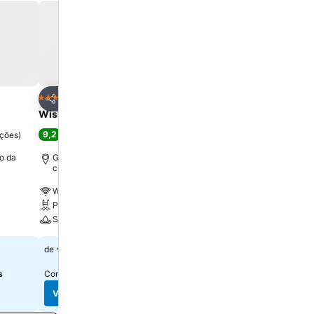
oritos
Adicionar aos favoritos
Adicionar aos f
Hotel
Hotel
5 Estrelas
5 Estrelas
Partilhar
Partilhar
Wish Serrano Resort
Buona Vitta Gramado
9,2
9,3
ações
)
Excelente
(
18.828 pontuações
)
Excelente
(
16.980 pon
o da
Gramado, a 0.8 km de Centro da
Gramado, a 2.7 km de Ce
cidade
cidade
Wi-Fi grátis
Wi-Fi grátis
Piscina
Piscina
Spa
Restaurante
€ 67
€ 56
de
de
s
Consulte os preços de
11 sites
Consulte os preços de
9 si
Ver preços
Ver preços