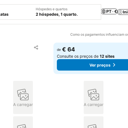
Hóspedes e quartos
PT · €
In
datas
2 hóspedes, 1 quarto.
Como os pagamentos influenciam os
Adicionar aos favoritos
€ 64
de
Partilhar
Consulte os preços de
12 sites
Ver preços
A carregar
A carregar