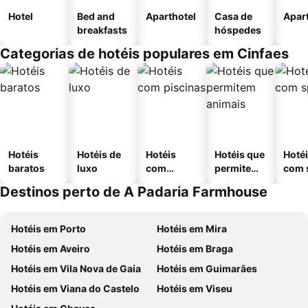
Hotel
Bed and
Aparthotel
Casa de
Apar
breakfasts
hóspedes
Categorias de hotéis populares em Cinfaes
Hotéis
Hotéis de
Hotéis
Hotéis que
Hoté
baratos
luxo
com
permitem
com 
piscinas
animais
Destinos perto de A Padaria Farmhouse
Hotéis em Porto
Hotéis em Mira
Hotéis em Aveiro
Hotéis em Braga
Hotéis em Vila Nova de Gaia
Hotéis em Guimarães
Hotéis em Viana do Castelo
Hotéis em Viseu