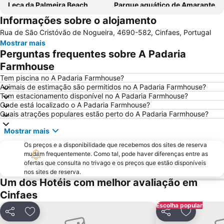
Leça da Palmeira Beach
Parque aquático de Amarante
Informações sobre o alojamento
Pavilhão Multiusos Gondomar
Cais de Gaia
Rua de São Cristóvão de Nogueira, 4690-582, Cinfaes, Portugal
Igreja de Peso da Régua
Magikland
Mostrar mais
Pavilhão Rosa Mota
NaturWaterPark - Parque de Diversões do Douro
Perguntas frequentes sobre A Padaria
Norteshopping
Rua Santa Catarina
Farmhouse
Baixa
Centro Histórico do Porto
Tem piscina no A Padaria Farmhouse?
Animais de estimação são permitidos no A Padaria Farmhouse?
Casa da Música
Parque & Zoo Santo Inácio
Tem estacionamento disponível no A Padaria Farmhouse?
Onde está localizado o A Padaria Farmhouse?
Estação São Bento
Europarque
Quais atrações populares estão perto do A Padaria Farmhouse?
Matosinhos Beach
Praia da Aguda
Mostrar mais
Parque da Cidade
Hotel Solverde Beach
Os preços e a disponibilidade que recebemos dos sites de reserva
Ponte Dom Luís I
da Madalena
mudam frequentemente. Como tal, pode haver diferenças entre as
ofertas que consulta no trivago e os preços que estão disponíveis
Edificio da Alfândega
Mercado do Bolhão
nos sites de reserva.
Aldeia Rural Preservada de Quintandona
Palacio do Freixo
Um dos Hotéis com melhor avaliação em
Cinfaes
Praia da Cortegaça
Casino de Espinho
Escolha popular
Parque do Palácio de Cristal
Arrábida Shopping
Partilhar
Adicionar aos favoritos
Partilhar
Adicionar 
Aquático de Fafe
Centro Histórico de Guimarães