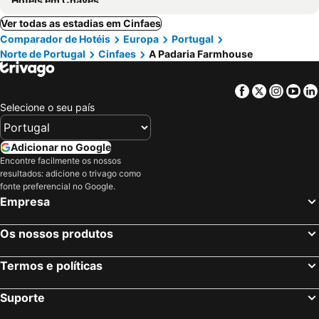
Hotéis em Chaves
Ver todas as estadias em Cinfaes
Comparador de Hotéis
Europa
Portugal
Norte de Portugal
Cinfaes
A Padaria Farmhouse
Facebook
Twitter
Insta
Yo
Selecione o seu país
Adicionar no Google
Encontre facilmente os nossos
resultados: adicione o trivago como
fonte preferencial no Google.
Empresa
Os nossos produtos
Termos e políticas
Suporte