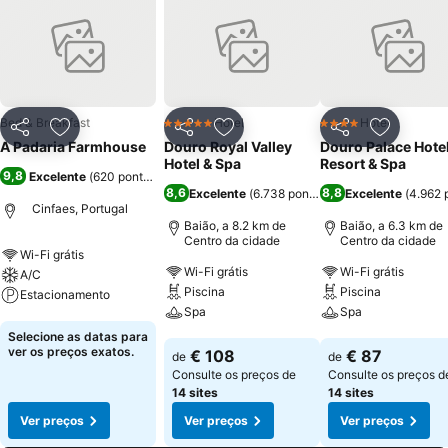
Bed & Breakfast
Hotel
Hotel
5 Estrelas
4 Estrelas
Partilhar
Adicionar aos favoritos
Partilhar
Adicionar aos favoritos
Partilhar
Adicionar
A Padaria Farmhouse
Douro Royal Valley
Douro Palace Hote
Hotel & Spa
Resort & Spa
9,8
Excelente
(
620 pontuações
)
8,6
8,8
Excelente
(
6.738 pontuações
Excelente
)
(
4.962 
Cinfaes, Portugal
Baião, a 8.2 km de
Baião, a 6.3 km de
Centro da cidade
Centro da cidade
Wi-Fi grátis
Wi-Fi grátis
Wi-Fi grátis
A/C
Piscina
Piscina
Estacionamento
Spa
Spa
Ver preços
Selecione as datas para
Ver preços
Ver preços
ver os preços exatos.
€ 108
€ 87
de
de
Consulte os preços de
Consulte os preços d
14 sites
14 sites
Ver preços
Ver preços
Ver preços