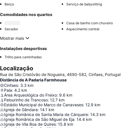
Berço
Serviço de babysitting
Comodidades nos quartos
Casa de banho com chuveiro
Secador
Aquecimento central
Mostrar mais
Instalações desportivas
Trilho para caminhadas
Localização
Rua de São Cristóvão de Nogueira, 4690-582, Cinfaes, Portugal
Distância de A Padaria Farmhouse
Cinfaes
:
3.3
km
Pala
:
4.2
km
Área Arqueológica do Freixo
:
9.6
km
Pelourinho de Trancoso
:
12.7
km
Estádio Municipal do Marco de Canaveses
:
12.9
km
Igreja de Gândara
:
14.1
km
Igreja Românica de Santa Maria de Cárquere
:
14.3
km
Igreja Românica de São Miguel de Eja
:
14.4
km
Igreja de Vila Boa de Quires
:
15.8
km