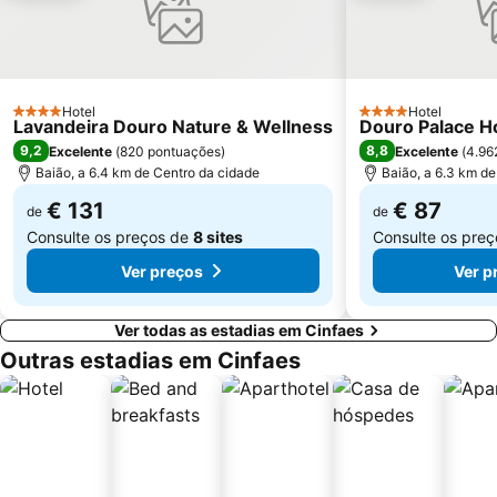
Miramar
Trindade
Porto de Leixões
Sea Life Porto
Praia da Baía
Rua das Flores
Hotel
Hotel
4 Estrelas
4 Estrelas
Lavandeira Douro Nature & Wellness
Coliseu do Porto
Azurara Parque Aventura
Douro Palace Ho
9,2
8,8
Excelente
(
820 pontuações
)
Excelente
(
4.96
Igreja de Riba d'Ave
Estação Ferroviária de Régua
Baião, a 6.4 km de Centro da cidade
Baião, a 6.3 km de
€ 131
€ 87
de
de
Consulte os preços de
8 sites
Consulte os pre
Ver preços
Ver p
Ver todas as estadias em Cinfaes
Outras estadias em Cinfaes