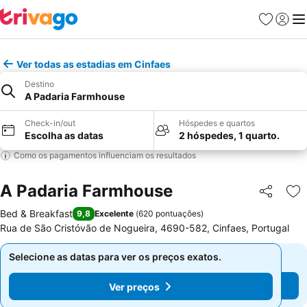
Favoritos
Iniciar
Me
Ver todas as estadias em Cinfaes
Destino
A Padaria Farmhouse
Check-in/out
Hóspedes e quartos
Escolha as datas
2 hóspedes, 1 quarto.
Como os pagamentos influenciam os resultados
A Padaria Farmhouse
Partilhar
Ad
Bed & Breakfast
9,8
Excelente
(
620 pontuações
)
Rua de São Cristóvão de Nogueira, 4690-582, Cinfaes, Portugal
Selecione as datas para ver os preços exatos.
Selecione as datas para ver os preços exatos.
Ver preços
Ver preços