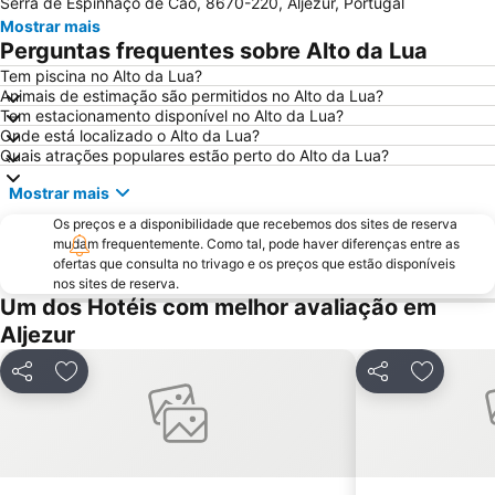
Serra de Espinhaço de Cão, 8670-220, Aljezur, Portugal
Meia Praia
Praia da Zambujeira do Mar
Mostrar mais
Praia de Odeceixe
Marina de Portimão
Perguntas frequentes sobre Alto da Lua
Praia do Carvoeiro
Praia da Arrifana
Tem piscina no Alto da Lua?
Animais de estimação são permitidos no Alto da Lua?
Inatel Beach
Marina de Albufeira
Tem estacionamento disponível no Alto da Lua?
AlgarveShopping
Praia Dona Ana
Onde está localizado o Alto da Lua?
Quais atrações populares estão perto do Alto da Lua?
Do Alvor
Ferreiras
Mostrar mais
Aqualand Algarve
Baiona Beach
Os preços e a disponibilidade que recebemos dos sites de reserva
Prainha
do Monte Clérigo
mudam frequentemente. Como tal, pode haver diferenças entre as
Areias de São João
Praia do Burgau
ofertas que consulta no trivago e os preços que estão disponíveis
nos sites de reserva.
Praia de Três Irmãos
Praia de Porto de Mós
Um dos Hotéis com melhor avaliação em
Praia da Salema
Marina de Lagos
Aljezur
Sesmarias
Carvoeiro
Partilhar
Adicionar aos favoritos
Partilhar
Adiciona
Vale De Parra
Galé Leste
Praia da Samouqueira
Praia do Camilo
Praia das Cabanas Velhas
Igreja Matriz de Algoz
Salema
Senhora da Rocha Beach