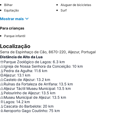
Bilhar
Aluguer de bicicletas
Equitação
Surf
Mostrar mais
Para crianças
Parque infantil
Localização
Serra de Espinhaço de Cão, 8670-220, Aljezur, Portugal
Distância de Alto da Lua
Parque Zoológico de Lagos
:
6.3
km
Igreja de Nossa Senhora da Conceição
:
10
km
Pedra da Agulha
:
11.6
km
Aljezur
:
13.1
km
Castelo de Aljezur
:
13.2
km
Ruínas da Fortaleza de Arrifana
:
13.5
km
Aljezur Táctil Museu Municipal
:
13.5
km
Pelourinho de Aljezur
:
13.5
km
Museu Municipal de Aljezur
:
13.5
km
Lagos
:
14.2
km
Cascata do Barbelote
:
20
km
Aeroporto Gago Coutinho
:
75
km