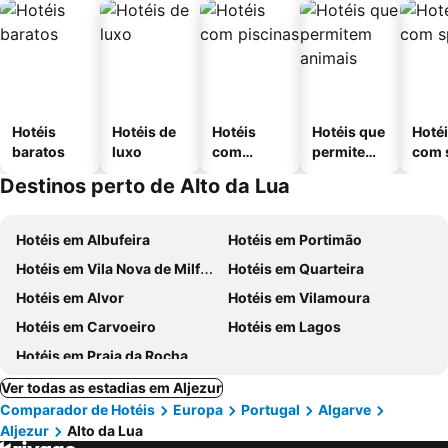
Hotéis
Hotéis de
Hotéis
Hotéis que
Hoté
baratos
luxo
com
permitem
com 
piscinas
animais
Destinos perto de Alto da Lua
Hotéis em Albufeira
Hotéis em Portimão
Hotéis em Vila Nova de Milfontes
Hotéis em Quarteira
Hotéis em Alvor
Hotéis em Vilamoura
Hotéis em Carvoeiro
Hotéis em Lagos
Hotéis em Praia da Rocha
Ver todas as estadias em Aljezur
Comparador de Hotéis
Europa
Portugal
Algarve
Aljezur
Alto da Lua