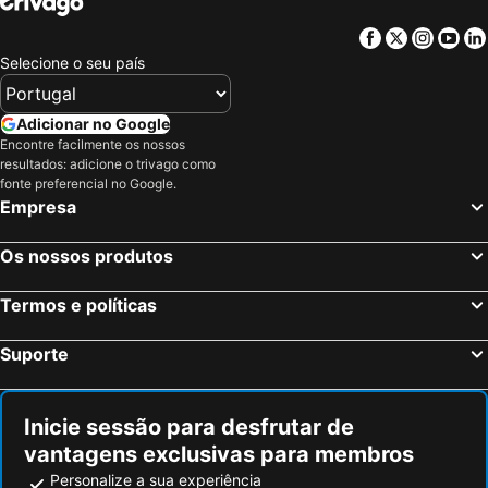
Facebook
Twitter
Insta
Yo
Selecione o seu país
Adicionar no Google
Encontre facilmente os nossos
resultados: adicione o trivago como
fonte preferencial no Google.
Empresa
Os nossos produtos
Termos e políticas
Suporte
Inicie sessão para desfrutar de
vantagens exclusivas para membros
Personalize a sua experiência