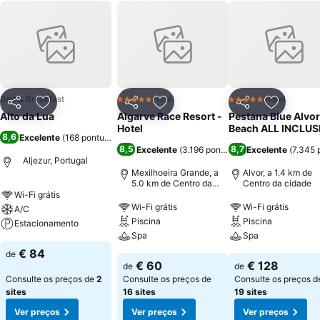
Bed & Breakfast
Hotel
Hotel
5 Estrelas
5 Estrelas
Partilhar
Adicionar aos favoritos
Partilhar
Adicionar aos favoritos
Partilhar
Adicionar
Alto da Lua
Algarve Race Resort -
Pestana Blue Alvor
Hotel
Beach ALL INCLUS
8,6
Excelente
(
168 pontuações
)
8,5
8,7
Excelente
(
3.196 pontuações
Excelente
)
(
7.345 
Aljezur, Portugal
Mexilhoeira Grande, a
Alvor, a 1.4 km de
5.0 km de Centro da
Centro da cidade
cidade
Wi-Fi grátis
Wi-Fi grátis
Wi-Fi grátis
A/C
Piscina
Piscina
Estacionamento
Spa
Spa
€ 84
de
€ 60
€ 128
de
de
Consulte os preços de
2
Consulte os preços de
Consulte os preços d
sites
16 sites
19 sites
Ver preços
Ver preços
Ver preços