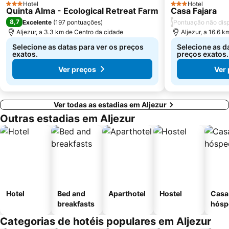
Hotel
Hotel
3 Estrelas
3 Estrelas
Quinta Alma - Ecological Retreat Farm
Casa Fajara
dos Três Castelos
Barragem de Santa-Clara-a-Velha
8,7
/
Excelente
(
197 pontuações
)
Pontuação não disp
Praia do Peneco
Ponta da Piedade
Aljezur, a 3.3 km de Centro da cidade
Aljezur, a 16.6 
Aeródromo Municipal de Portimao
Praia do Martinhal
Selecione as datas para ver os preços
Selecione as d
exatos.
preços exatos.
Ver preços
Ver
Ver todas as estadias em Aljezur
Outras estadias em Aljezur
Hotel
Bed and
Aparthotel
Hostel
Casa
breakfasts
hósp
Categorias de hotéis populares em Aljezur