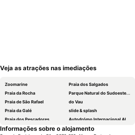
Veja as atrações nas imediações
Ampliar mapa
Zoomarine
Praia dos Salgados
Praia da Rocha
Parque Natural do Sudoeste Alentejano e Costa Vicentina
Praia de São Rafael
do Vau
Praia da Galé
slide & splash
Praia dos Pescadores
Autodrómo Internacional Algarve
Informações sobre o alojamento
Carvalhal
de Armação de Pera