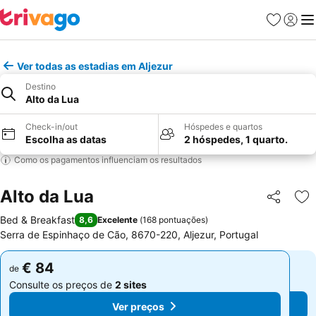
Favoritos
Iniciar
Me
Ver todas as estadias em Aljezur
Destino
Alto da Lua
Check-in/out
Hóspedes e quartos
Escolha as datas
2 hóspedes, 1 quarto.
Como os pagamentos influenciam os resultados
Alto da Lua
Partilhar
Ad
Bed & Breakfast
8,6
Excelente
(
168 pontuações
)
Serra de Espinhaço de Cão, 8670-220, Aljezur, Portugal
€ 84
€ 84
de
de
Consulte os preços de
2 sites
Consulte os preços de
2 sites
Ver preços
Ver preços