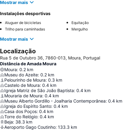
Mostrar mais
Instalações desportivas
Aluguer de bicicletas
Equitação
Trilho para caminhadas
Mergulho
Mostrar mais
Localização
Rua 5 de Outubro 36, 7860-013, Moura, Portugal
Distância de Amada Moura
Moura
:
0.2
km
Museu do Azeite
:
0.2
km
Pelourinho de Moura
:
0.3
km
Castelo de Moura
:
0.4
km
Igreja Matriz de São João Baptista
:
0.4
km
Mouraria de Moura
:
0.4
km
Museu Alberto Gordillo - Joalharia Contemporânea
:
0.4
km
Igreja do Espírito Santo
:
0.4
km
Casa dos Poços
:
0.4
km
Torre do Relógio
:
0.4
km
Beja
:
38.3
km
Aeroporto Gago Coutinho
:
133.3
km