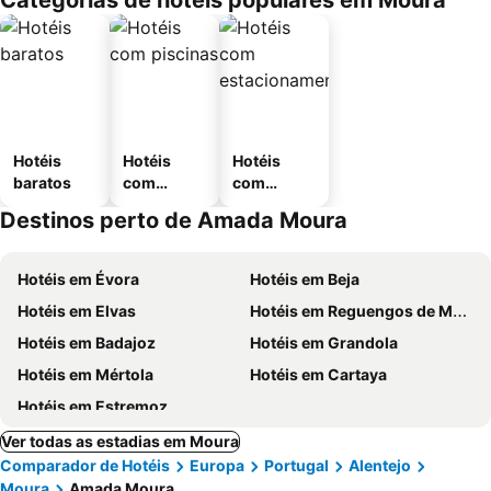
Categorias de hotéis populares em Moura
Hotéis
Hotéis
Hotéis
baratos
com
com
piscinas
estaciona
Destinos perto de Amada Moura
mento
Hotéis em Évora
Hotéis em Beja
Hotéis em Elvas
Hotéis em Reguengos de Monsaraz
Hotéis em Badajoz
Hotéis em Grandola
Hotéis em Mértola
Hotéis em Cartaya
Hotéis em Estremoz
Ver todas as estadias em Moura
Comparador de Hotéis
Europa
Portugal
Alentejo
Moura
Amada Moura