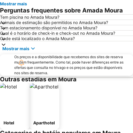
Mostrar mais
Museu de Vila Nova de S. Bento
Calvário das Pedras Negras
Perguntas frequentes sobre Amada Moura
Feria de Agosto
Tem piscina no Amada Moura?
Animais de estimação são permitidos no Amada Moura?
Tem estacionamento disponível no Amada Moura?
Qual é o horário de check-in e check-out no Amada Moura?
Onde está localizado o Amada Moura?
Mostrar mais
Os preços e a disponibilidade que recebemos dos sites de reserva
mudam frequentemente. Como tal, pode haver diferenças entre as
ofertas que consulta no trivago e os preços que estão disponíveis
nos sites de reserva.
Outras estadias em Moura
Hotel
Aparthotel