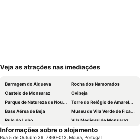
Veja as atrações nas imediações
Ampliar mapa
Barragem do Alqueva
Rocha dos Namorados
Castelo de Monsaraz
Ovibeja
Parque de Natureza de Noudar
Torre do Relógio de Amareleja
Base Aérea de Beja
Museu de Vila Verde de Ficalho
Pulo do Lobo
Vila Medieval de Monsaraz
Informações sobre o alojamento
Castelo de Beja
Parque da Cidade de Beja
Rua 5 de Outubro 36, 7860-013, Moura, Portugal
Estação de Caminhos de Ferro de Beja
Torre do Esporão