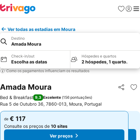
Favoritos
Iniciar
Me
Ver todas as estadias em Moura
Destino
Amada Moura
Check-in/out
Hóspedes e quartos
Escolha as datas
2 hóspedes, 1 quarto.
Como os pagamentos influenciam os resultados
Amada Moura
Partilhar
Ad
Bed & Breakfast
9,3
Excelente
(
156 pontuações
)
Rua 5 de Outubro 36, 7860-013, Moura, Portugal
€ 117
€ 117
de
de
Consulte os preços de
10 sites
Consulte os preços de
10 sites
Ver preços
Ver preços