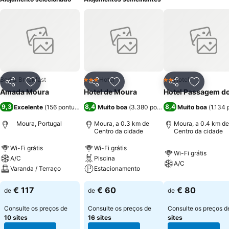
Bed & Breakfast
Hotel
Hotel
3 Estrelas
2 Estrelas
Partilhar
Adicionar aos favoritos
Partilhar
Adicionar aos favoritos
Partilhar
Adicionar
Amada Moura
Hotel de Moura
Hotel Passagem do
9,3
8,4
8,4
Excelente
(
156 pontuações
)
Muito boa
(
3.380 pontuações
Muito boa
)
(
1.134
Moura, Portugal
Moura, a 0.3 km de
Moura, a 0.4 km de
Centro da cidade
Centro da cidade
Wi-Fi grátis
Wi-Fi grátis
Wi-Fi grátis
A/C
Piscina
A/C
Varanda / Terraço
Estacionamento
€ 117
€ 60
€ 80
de
de
de
Consulte os preços de
Consulte os preços de
Consulte os preços 
10 sites
16 sites
sites