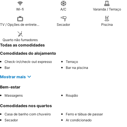
Wi-fi
A/C
Varanda / Terraço
TV / Opções de entretenimento
Secador
Piscina
Quarto não fumadores
Todas as comodidades
Comodidades do alojamento
Check-in/check-out expresso
Terraço
Bar
Bar na piscina
Mostrar mais
Bem-estar
Massagens
Roupão
Comodidades nos quartos
Casa de banho com chuveiro
Ferro e tábua de passar
Secador
Ar condicionado