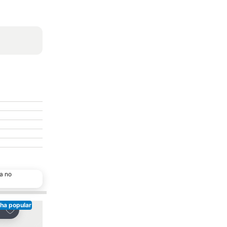
a no
ha popular
Escolha popular
Adicionar aos favoritos
Adicionar aos favor
tilhar
Partilhar