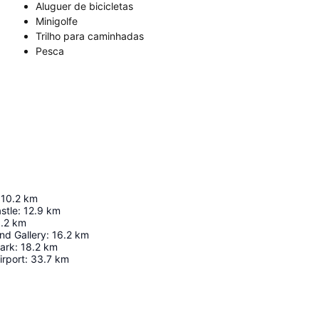
Aluguer de bicicletas
Minigolfe
Trilho para caminhadas
Pesca
10.2
km
stle
:
12.9
km
.2
km
nd Gallery
:
16.2
km
ark
:
18.2
km
irport
:
33.7
km