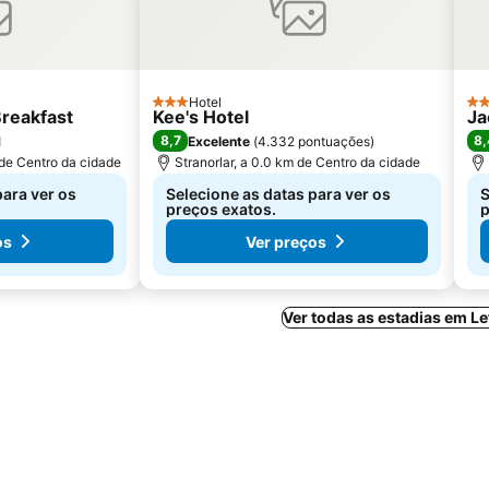
Hotel
3 Estrelas
4 E
reakfast
Kee's Hotel
Ja
8,7
8,
l
Excelente
(
4.332 pontuações
)
 de Centro da cidade
Stranorlar, a 0.0 km de Centro da cidade
para ver os
Selecione as datas para ver os
S
preços exatos.
p
os
Ver preços
Ver todas as estadias em L