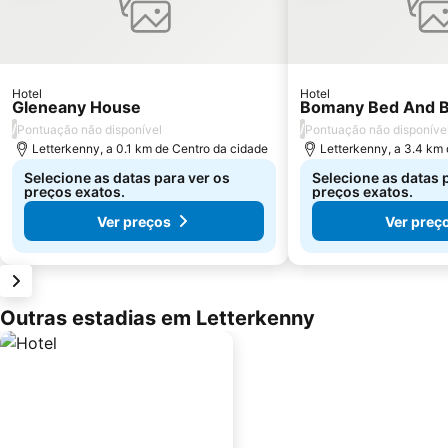
Hotel
Hotel
Gleneany House
Bomany Bed And B
/
/
Pontuação não disponível
Pontuação não disponíve
Letterkenny, a 0.1 km de Centro da cidade
Letterkenny, a 3.4 km
Selecione as datas para ver os
Selecione as datas 
preços exatos.
preços exatos.
Ver preços
Ver preç
Outras estadias em Letterkenny