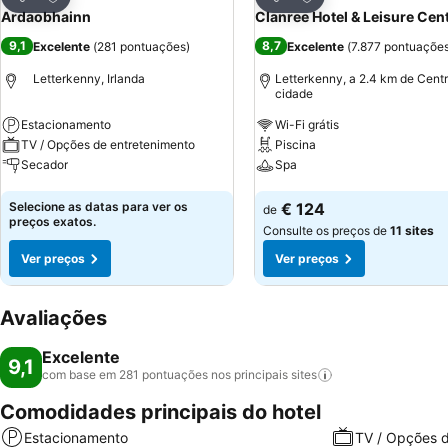
Partilhar
Partilhar
Ardaobhainn
Clanree Hotel & Leisure Cen
9,1
8,7
Excelente
(
281 pontuações
)
Excelente
(
7.877 pontuaçõe
Letterkenny, Irlanda
Letterkenny, a 2.4 km de Cent
cidade
Estacionamento
Wi-Fi grátis
TV / Opções de entretenimento
Piscina
Secador
Spa
Ver preços
Ver preços
Selecione as datas para ver os
€ 124
de
preços exatos.
Consulte os preços de
11 sites
Ver preços
Ver preços
Avaliações
Excelente
9,1
com base em 281 pontuações nos principais
sites
Comodidades principais do hotel
Estacionamento
TV / Opções d