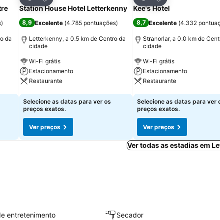
Partilhar
Partilhar
tre
Station House Hotel Letterkenny
Kee's Hotel
8,9
8,7
s
)
Excelente
(
4.785 pontuações
)
Excelente
(
4.332 pontua
ro da
Letterkenny, a 0.5 km de Centro da
Stranorlar, a 0.0 km de Cent
cidade
cidade
Wi-Fi grátis
Wi-Fi grátis
Estacionamento
Estacionamento
Restaurante
Restaurante
Ver preços
Ver preços
Selecione as datas para ver os
Selecione as datas para ver 
preços exatos.
preços exatos.
Ver preços
Ver preços
Ver todas as estadias em L
e entretenimento
Secador