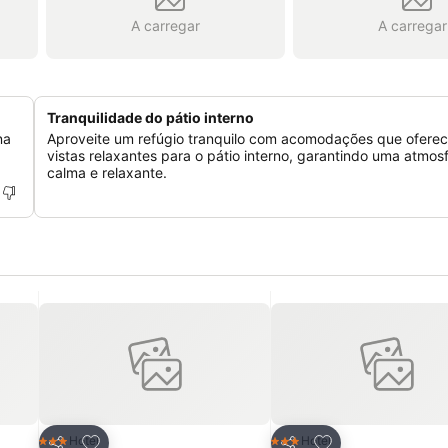
A carregar
A carregar
Tranquilidade do pátio interno
na
Aproveite um refúgio tranquilo com acomodações que ofere
vistas relaxantes para o pátio interno, garantindo uma atmos
calma e relaxante.
itos
Adicionar aos favoritos
Adicionar aos fav
Hotel
Hotel
3 Estrelas
3 Estrelas