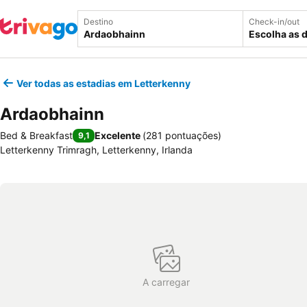
Destino
Check-in/out
Escolha as 
Ver todas as estadias em Letterkenny
Ardaobhainn
Bed & Breakfast
Excelente
(
281 pontuações
)
9,1
Letterkenny Trimragh, Letterkenny, Irlanda
A carregar