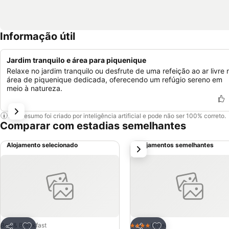
Informação útil
Jardim tranquilo e área para piquenique
Relaxe no jardim tranquilo ou desfrute de uma refeição ao ar livre 
área de piquenique dedicada, oferecendo um refúgio sereno em
meio à natureza.
Este resumo foi criado por inteligência artificial e pode não ser 100% correto.
Comparar com estadias semelhantes
Alojamento selecionado
Alojamentos semelhantes
próximo
Adicionar aos favoritos
Adicionar aos favor
Bed & Breakfast
Hotel
4 Estrelas