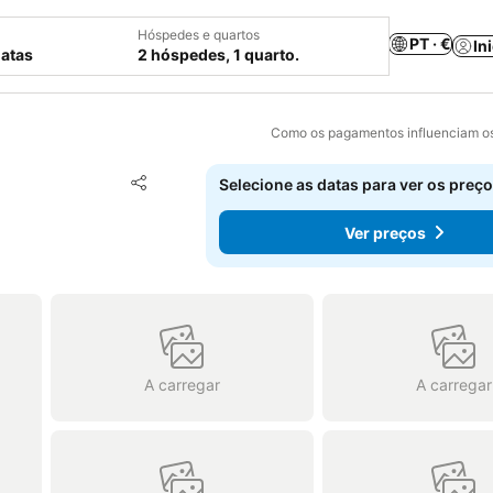
Hóspedes e quartos
PT · €
In
datas
2 hóspedes, 1 quarto.
Como os pagamentos influenciam os
Adicionar aos favoritos
Selecione as datas para ver os preço
Partilhar
Ver preços
A carregar
A carregar