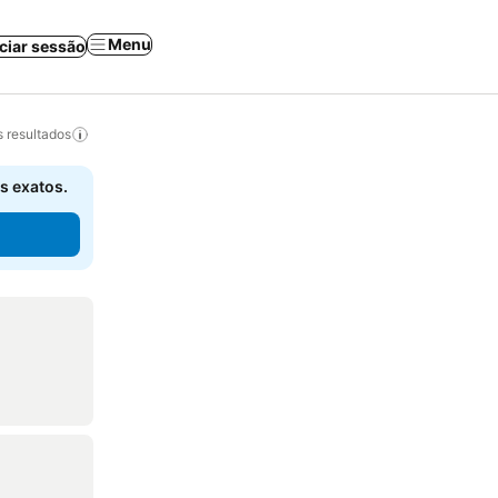
Menu
iciar sessão
 resultados
s exatos.