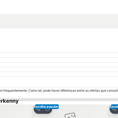
Ampliar mapa
m frequentemente. Como tal, pode haver diferenças entre as ofertas que consult
erkenny
Escolha popular
Escol
avoritos
Adicionar aos favoritos
Partilhar
Par