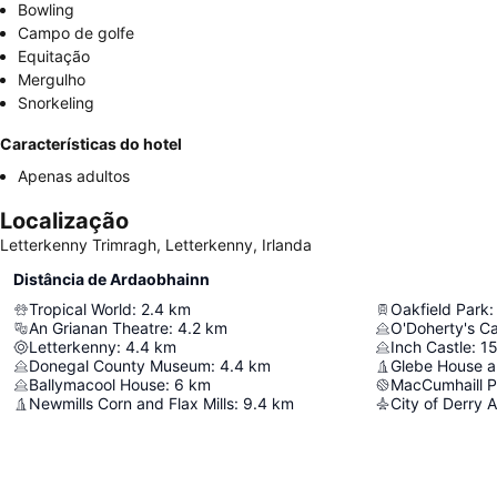
Bowling
Campo de golfe
Equitação
Mergulho
Snorkeling
Características do hotel
Apenas adultos
Localização
Letterkenny Trimragh, Letterkenny, Irlanda
Distância de Ardaobhainn
Tropical World
:
2.4
km
Oakfield Park
:
An Grianan Theatre
:
4.2
km
O'Doherty's Ca
Letterkenny
:
4.4
km
Inch Castle
:
15
Donegal County Museum
:
4.4
km
Glebe House a
Ballymacool House
:
6
km
MacCumhaill P
Newmills Corn and Flax Mills
:
9.4
km
City of Derry A