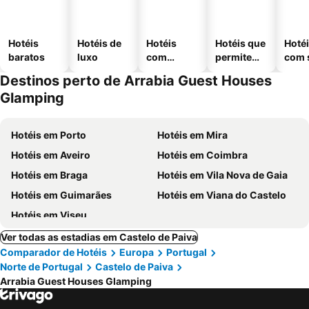
Hotéis
Hotéis de
Hotéis
Hotéis que
Hoté
baratos
luxo
com
permitem
com 
piscinas
animais
Destinos perto de Arrabia Guest Houses
Glamping
Hotéis em Porto
Hotéis em Mira
Hotéis em Aveiro
Hotéis em Coimbra
Hotéis em Braga
Hotéis em Vila Nova de Gaia
Hotéis em Guimarães
Hotéis em Viana do Castelo
Hotéis em Viseu
Ver todas as estadias em Castelo de Paiva
Comparador de Hotéis
Europa
Portugal
Norte de Portugal
Castelo de Paiva
Arrabia Guest Houses Glamping