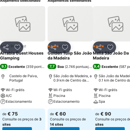
Alojamento selecionado
Alojamentos semelhantes
Bed & Breakfast
Hotel
Hotel
4 Estrelas
4 Estrelas
Partilhar
Adicionar aos favoritos
Partilhar
Adicionar aos favoritos
Partilhar
Adicionar
Arrabia Guest Houses
Golden Tulip São João
Meliá São João Da
Glamping
da Madeira
Madeira
9,1
7,7
9,4
Excelente
(
359 pontuações
)
Boa
(
2.746 pontuações
)
Excelente
(
587 p
Castelo de Paiva,
São João da Madeira, a
São João da Madeir
Portugal
0.9 km de Centro da
0.1 km de Centro d
cidade
cidade
Wi-Fi grátis
Wi-Fi grátis
Wi-Fi grátis
A/C
Piscina
Piscina
Estacionamento
Estacionamento
Spa
€ 75
€ 60
€ 90
de
de
de
Consulte os preços de
3
Consulte os preços de
Consulte os preços 
sites
14 sites
sites