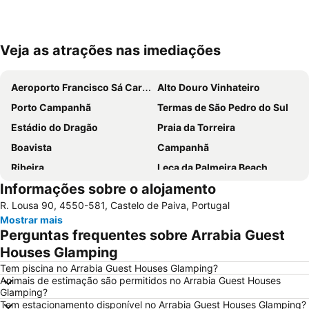
Veja as atrações nas imediações
Ampliar mapa
Aeroporto Francisco Sá Carneiro
Alto Douro Vinhateiro
Porto Campanhã
Termas de São Pedro do Sul
Estádio do Dragão
Praia da Torreira
Boavista
Campanhã
Ribeira
Leça da Palmeira Beach
Informações sobre o alojamento
Parque aquático de Amarante
Pavilhão Multiusos Gondomar
R. Lousa 90, 4550-581, Castelo de Paiva, Portugal
Praia do Furadouro
Cais de Gaia
Mostrar mais
Igreja de Peso da Régua
Magikland
Perguntas frequentes sobre Arrabia Guest
Pavilhão Rosa Mota
Norteshopping
Houses Glamping
Rua Santa Catarina
Baixa
Tem piscina no Arrabia Guest Houses Glamping?
Animais de estimação são permitidos no Arrabia Guest Houses
Centro Histórico do Porto
Casa da Música
Glamping?
Tem estacionamento disponível no Arrabia Guest Houses Glamping?
Parque & Zoo Santo Inácio
Estação São Bento