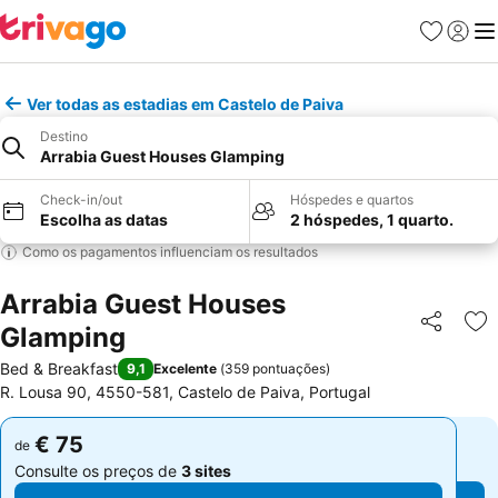
Favoritos
Iniciar
Me
Ver todas as estadias em Castelo de Paiva
Destino
Arrabia Guest Houses Glamping
Check-in/out
Hóspedes e quartos
Escolha as datas
2 hóspedes, 1 quarto.
Como os pagamentos influenciam os resultados
Arrabia Guest Houses
Glamping
Partilhar
Ad
Bed & Breakfast
9,1
Excelente
(
359 pontuações
)
R. Lousa 90, 4550-581, Castelo de Paiva, Portugal
€ 75
€ 75
de
de
Consulte os preços de
3 sites
Consulte os preços de
3 sites