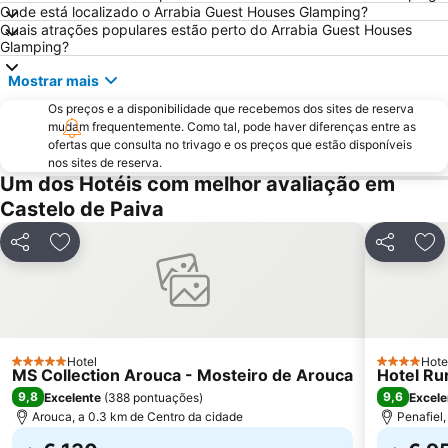
Onde está localizado o Arrabia Guest Houses Glamping?
Europarque
Matosinhos Beach
Quais atrações populares estão perto do Arrabia Guest Houses
Glamping?
Praia da Aguda
Parque da Cidade
Mostrar mais
Hotel Solverde Beach
Ponte Dom Luís I
Os preços e a disponibilidade que recebemos dos sites de reserva
da Madalena
Edificio da Alfândega
mudam frequentemente. Como tal, pode haver diferenças entre as
Mercado do Bolhão
Aldeia Rural Preservada de Quintandona
ofertas que consulta no trivago e os preços que estão disponíveis
nos sites de reserva.
Palacio do Freixo
Mindelo Beach
Um dos Hotéis com melhor avaliação em
Praia da Cortegaça
Caxinas Beach
Castelo de Paiva
Casino de Espinho
Parque do Palácio de Cristal
Partilhar
Adicionar aos favoritos
Partilhar
Adi
Arrábida Shopping
Aquático de Fafe
Azurara Beach
Centro Histórico de Guimarães
Miramar
Trindade
Praia de Vila do Conde
Porto de Leixões
Hotel
Hote
5 Estrelas
4 Estrelas
MS Collection Arouca - Mosteiro de Arouca
Hotel Ru
Sea Life Porto
Praia da Baía
9,8
9,6
Excelente
(
388 pontuações
)
Excele
Arouca, a 0.3 km de Centro da cidade
Penafiel,