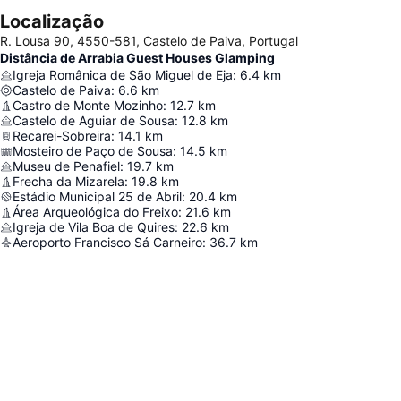
Localização
R. Lousa 90, 4550-581, Castelo de Paiva, Portugal
Distância de Arrabia Guest Houses Glamping
Igreja Românica de São Miguel de Eja
:
6.4
km
Castelo de Paiva
:
6.6
km
Castro de Monte Mozinho
:
12.7
km
Castelo de Aguiar de Sousa
:
12.8
km
Recarei-Sobreira
:
14.1
km
Mosteiro de Paço de Sousa
:
14.5
km
Museu de Penafiel
:
19.7
km
Frecha da Mizarela
:
19.8
km
Estádio Municipal 25 de Abril
:
20.4
km
Área Arqueológica do Freixo
:
21.6
km
Igreja de Vila Boa de Quires
:
22.6
km
Aeroporto Francisco Sá Carneiro
:
36.7
km