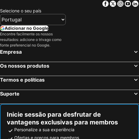
Facebook
Twitter
Insta
Yo
Selecione o seu país
Adicionar no Google
Encontre facilmente os nossos
resultados: adicione o trivago como
fonte preferencial no Google.
Empresa
Os nossos produtos
Termos e políticas
Suporte
Inicie sessão para desfrutar de
vantagens exclusivas para membros
Personalize a sua experiência
Ofertas e preços para membros