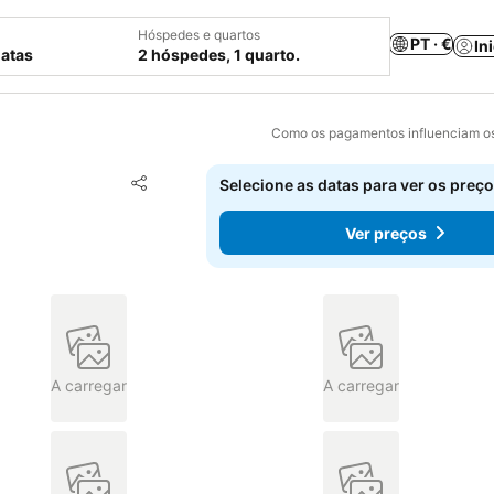
Hóspedes e quartos
PT · €
In
datas
2 hóspedes, 1 quarto.
Como os pagamentos influenciam os
Adicionar aos favoritos
Selecione as datas para ver os preço
Partilhar
Ver preços
A carregar
A carregar