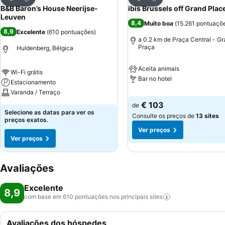
Partilhar
Partilhar
B&B Baron’s House Neerijse-
ibis Brussels off Grand Plac
Leuven
8,4
Muito boa
(
15.261 pontuaçõ
8,9
Excelente
(
610 pontuações
)
a 0.2 km de Praça Central - G
Praça
Huldenberg, Bélgica
Aceita animais
Wi-Fi grátis
Bar no hotel
Estacionamento
Varanda / Terraço
€ 103
de
Selecione as datas para ver os
Consulte os preços de
13 sites
preços exatos.
Ver preços
Ver preços
Avaliações
Excelente
8,9
com base em 610 pontuações nos principais
sites
Avaliações dos hóspedes