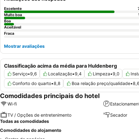
Excelente
Muito boa
Boa
Aceitável
Fraca
Mostrar avaliações
Classificação acima da média para Huldenberg
Serviço
•
9,6
Localização
•
9,4
Limpeza
•
9,0
Ins
Conforto do quarto
•
8,8
Boa relação preço/qualidade
•
8,
Comodidades principais do hotel
Wi-fi
Estacionamen
TV / Opções de entretenimento
Secador
Todas as comodidades
Comodidades do alojamento