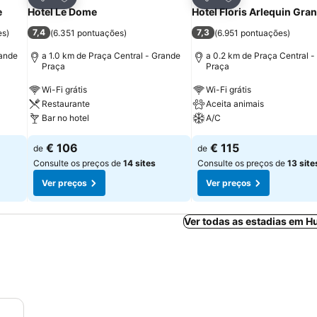
Partilhar
Partilhar
e
Hotel Le Dome
Hotel Floris Arlequin Gra
7,4
7,3
es
)
(
6.351 pontuações
)
(
6.951 pontuações
)
rande
a 1.0 km de Praça Central - Grande
a 0.2 km de Praça Central 
Praça
Praça
Wi-Fi grátis
Wi-Fi grátis
Restaurante
Aceita animais
Bar no hotel
A/C
€ 106
€ 115
de
de
Consulte os preços de
14 sites
Consulte os preços de
13 site
Ver preços
Ver preços
Ver todas as estadias em H