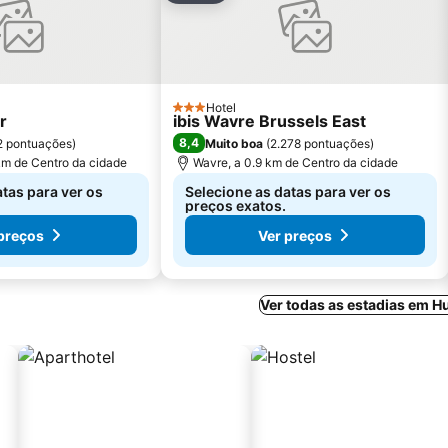
Hotel
3 Estrelas
r
ibis Wavre Brussels East
8,4
2 pontuações
)
Muito boa
(
2.278 pontuações
)
 km de Centro da cidade
Wavre, a 0.9 km de Centro da cidade
tas para ver os
Selecione as datas para ver os
preços exatos.
preços
Ver preços
Ver todas as estadias em H