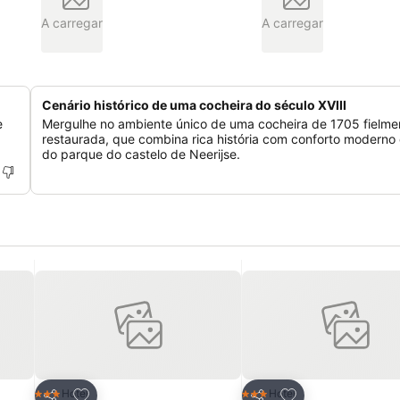
A carregar
A carregar
Cenário histórico de uma cocheira do século XVIII
e
Mergulhe no ambiente único de uma cocheira de 1705 fielme
restaurada, que combina rica história com conforto moderno
do parque do castelo de Neerijse.
itos
Adicionar aos favoritos
Adicionar aos fav
Hotel
Hotel
3 Estrelas
3 Estrelas