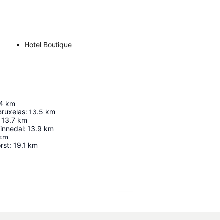
Hotel Boutique
4
km
Bruxelas
:
13.5
km
13.7
km
innedal
:
13.9
km
km
rst
:
19.1
km
Ampliar mapa