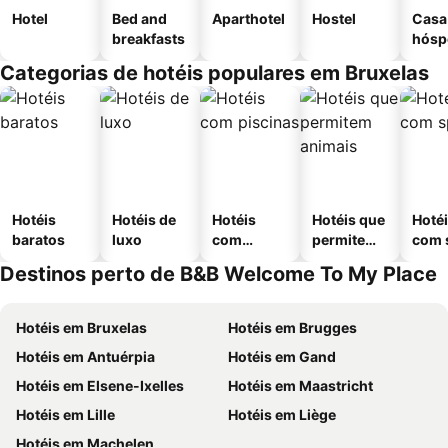
Hotel
Bed and
Aparthotel
Hostel
Casa
breakfasts
hósp
Categorias de hotéis populares em Bruxelas
Hotéis
Hotéis de
Hotéis
Hotéis que
Hoté
baratos
luxo
com
permitem
com 
piscinas
animais
Destinos perto de B&B Welcome To My Place
Hotéis em Bruxelas
Hotéis em Brugges
Hotéis em Antuérpia
Hotéis em Gand
Hotéis em Elsene-Ixelles
Hotéis em Maastricht
Hotéis em Lille
Hotéis em Liège
Hotéis em Machelen