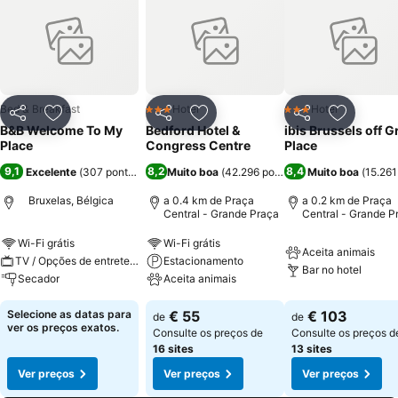
Bed & Breakfast
Hotel
Hotel
3 Estrelas
3 Estrelas
Partilhar
Adicionar aos favoritos
Partilhar
Adicionar aos favoritos
Partilhar
Adicionar
B&B Welcome To My
Bedford Hotel &
ibis Brussels off 
Place
Congress Centre
Place
9,1
8,2
8,4
Excelente
(
307 pontuações
)
Muito boa
(
42.296 pontuações
Muito boa
)
(
15.26
Bruxelas, Bélgica
a 0.4 km de Praça
a 0.2 km de Praça
Central - Grande Praça
Central - Grande P
Wi-Fi grátis
Wi-Fi grátis
Aceita animais
TV / Opções de entretenimento
Estacionamento
Bar no hotel
Secador
Aceita animais
Selecione as datas para
€ 55
€ 103
de
de
ver os preços exatos.
Consulte os preços de
Consulte os preços d
16 sites
13 sites
Ver preços
Ver preços
Ver preços