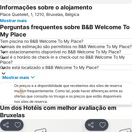
Informações sobre o alojamento
Bruxelles-Nord - Brussel-Noord
Parque do Cinqüentenário
Place Quetelet, 1, 1210, Bruxelas, Bélgica
Européen
Station Leuven
Mostrar mais
Estádio Rei Baldoíno
Centro Belga das Histórias em Quadrinho
Perguntas frequentes sobre B&B Welcome To
Atomium
Port of Antwerp
My Place
Brussels Park
Pairi Daiza
Tem piscina no B&B Welcome To My Place?
Animais de estimação são permitidos no B&B Welcome To My Place?
Place Sainte-Catherine
Aula Magna
Tem estacionamento disponível no B&B Welcome To My Place?
Qual é o horário de check-in e check-out no B&B Welcome To My
Bourse de Bruxelles
Cinemateca Real da Bélgica
Place?
Grote Markt
Jeu de Balle Flea Market
Onde está localizado o B&B Welcome To My Place?
Forest National
Provinciaal Domein de Gavers
Mostrar mais
Patria
Hoboken
Os preços e a disponibilidade que recebemos dos sites de reserva
mudam frequentemente. Como tal, pode haver diferenças entre as
Libertés
City2
ofertas que consulta no trivago e os preços que estão disponíveis
Rue des Bouchers - Beenhouwersstraat
Sablon
nos sites de reserva.
Um dos Hotéis com melhor avaliação em
Flagey
Walibi Belgium
Bruxelas
Provinciaal Recreatiedomein De Schorre
Deurne
Merksem
Le Botanique
Partilhar
Adicionar aos favoritos
Partilhar
Adicionar aos