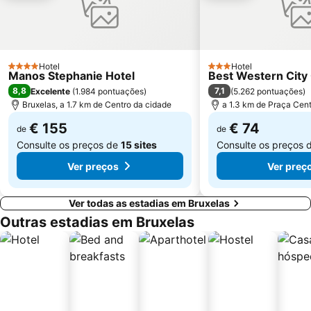
Nord
King's Square
Manneken Pis
Matongue
du Cinquantenaire
Parc Léopold
Palais de Justice
Hotel
Solvay House
Hotel
4 Estrelas
3 Estrelas
Manos Stephanie Hotel
Best Western City
Bois de la Cambre
Leuven in Scene
8,8
7,1
Excelente
(
1.984 pontuações
)
(
5.262 pontuações
)
Bruxelas, a 1.7 km de Centro da cidade
a 1.3 km de Praça Cent
€ 155
€ 74
de
de
Consulte os preços de
15 sites
Consulte os preços 
Ver preços
Ver preç
Ver todas as estadias em Bruxelas
Outras estadias em Bruxelas