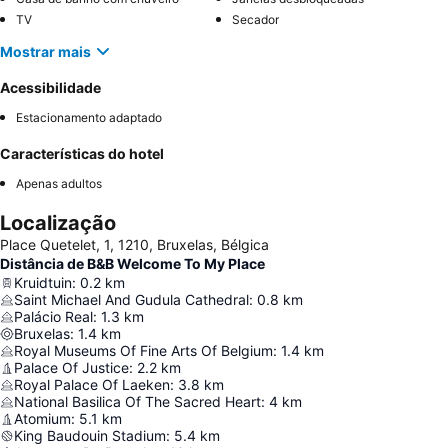
TV
Secador
Mostrar mais
Acessibilidade
Estacionamento adaptado
Características do hotel
Apenas adultos
Localização
Place Quetelet, 1, 1210, Bruxelas, Bélgica
Distância de B&B Welcome To My Place
Kruidtuin
:
0.2
km
Saint Michael And Gudula Cathedral
:
0.8
km
Palácio Real
:
1.3
km
Bruxelas
:
1.4
km
Royal Museums Of Fine Arts Of Belgium
:
1.4
km
Palace Of Justice
:
2.2
km
Royal Palace Of Laeken
:
3.8
km
National Basilica Of The Sacred Heart
:
4
km
Atomium
:
5.1
km
King Baudouin Stadium
:
5.4
km