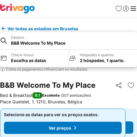
Favoritos
Iniciar
Me
Ver todas as estadias em Bruxelas
Destino
B&B Welcome To My Place
Check-in/out
Hóspedes e quartos
Escolha as datas
2 hóspedes, 1 quarto.
Como os pagamentos influenciam os resultados
B&B Welcome To My Place
Partilhar
Ad
Bed & Breakfast
9,1
Excelente
(
307 pontuações
)
Place Quetelet, 1, 1210, Bruxelas, Bélgica
Selecione as datas para ver os preços exatos.
Selecione as datas para ver os preços exatos.
Ver preços
Ver preços